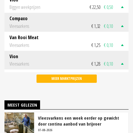
Biggen weekprijzen
€ 22,50
€ 0,50
Compaxo
Vleesvarkens
€ 1,32
€ 0,10
Van Rooi Meat
Vleesvarkens
€ 1,25
€ 0,10
Vion
Vleesvarkens
€ 1,28
€ 0,10
MEER MARKTPRIJZEN
MEEST GELEZEN
Vleesvarkens een week eerder op gewicht
door continu aanbod van brijvoer
07-08-2026