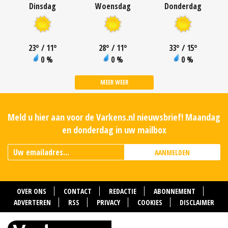
Dinsdag
Woensdag
Donderdag
23
°
/ 11
°
28
°
/ 11
°
33
°
/ 15
°
0 %
0 %
0 %
MEER WEER
Meld u hier aan voor de Varkens.nl nieuwsbrief! Maandag
en donderdag in uw mailbox
AANMELDEN
OVER ONS
CONTACT
REDACTIE
ABONNEMENT
ADVERTEREN
RSS
PRIVACY
COOKIES
DISCLAIMER