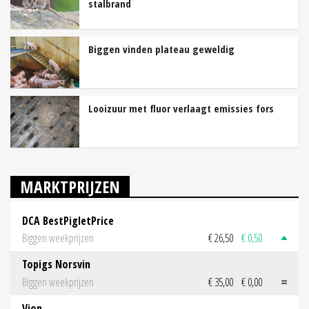
stalbrand
Biggen vinden plateau geweldig
Looizuur met fluor verlaagt emissies fors
MARKTPRIJZEN
DCA BestPigletPrice
Biggen weekprijzen
€ 26,50
€ 0,50
Topigs Norsvin
Biggen weekprijzen
€ 35,00
€ 0,00
Vion