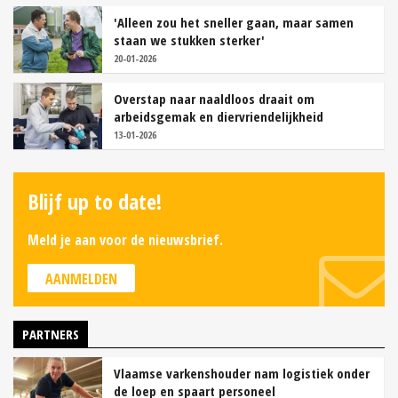
'Alleen zou het sneller gaan, maar samen
staan we stukken sterker'
20-01-2026
Overstap naar naaldloos draait om
arbeidsgemak en diervriendelijkheid
13-01-2026
Blijf up to date!
Meld je aan voor de nieuwsbrief.
AANMELDEN
PARTNERS
Vlaamse varkenshouder nam logistiek onder
de loep en spaart personeel