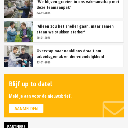
'We blijven groeien in ons vakmanschap met
deze teamaanpak'
04-03-2026
'Alleen zou het sneller gaan, maar samen
staan we stukken sterker'
20-01-2026
Overstap naar naaldloos draait om
arbeidsgemak en diervriendelijkheid
13-01-2026
Blijf up to date!
Meld je aan voor de nieuwsbrief.
AANMELDEN
PARTNERS