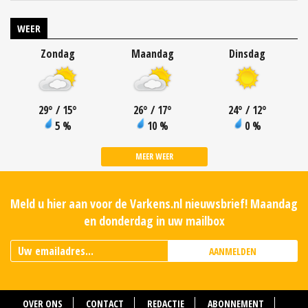
WEER
Zondag
Maandag
Dinsdag
29
°
/ 15
°
26
°
/ 17
°
24
°
/ 12
°
5 %
10 %
0 %
MEER WEER
Meld u hier aan voor de Varkens.nl nieuwsbrief! Maandag
en donderdag in uw mailbox
AANMELDEN
OVER ONS
CONTACT
REDACTIE
ABONNEMENT