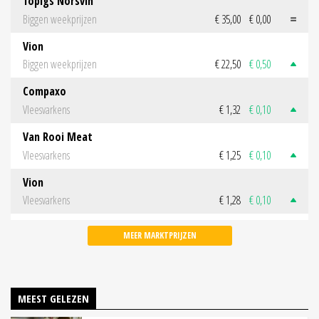
Topigs Norsvin
Biggen weekprijzen
€ 35,00
€ 0,00
Vion
Biggen weekprijzen
€ 22,50
€ 0,50
Compaxo
Vleesvarkens
€ 1,32
€ 0,10
Van Rooi Meat
Vleesvarkens
€ 1,25
€ 0,10
Vion
Vleesvarkens
€ 1,28
€ 0,10
MEER MARKTPRIJZEN
MEEST GELEZEN