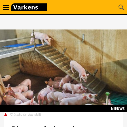
NIEUWS
© Studio Van Assendelft