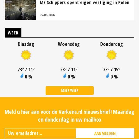
MS Schippers opent eigen vestiging in Polen
05-08-2026
WEER
Dinsdag
Woensdag
Donderdag
23
°
/ 11
°
28
°
/ 11
°
33
°
/ 15
°
0 %
0 %
0 %
MEER WEER
Meld u hier aan voor de Varkens.nl nieuwsbrief! Maandag
en donderdag in uw mailbox
AANMELDEN