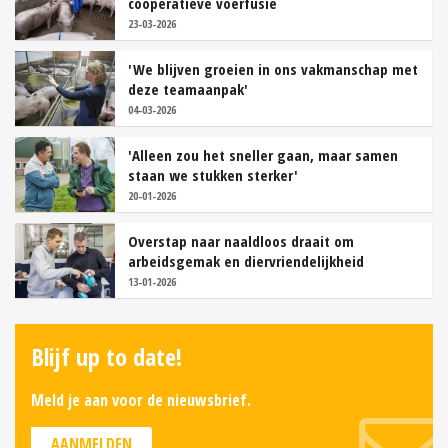
coöperatieve voerfusie
23-03-2026
'We blijven groeien in ons vakmanschap met
deze teamaanpak'
04-03-2026
'Alleen zou het sneller gaan, maar samen
staan we stukken sterker'
20-01-2026
Overstap naar naaldloos draait om
arbeidsgemak en diervriendelijkheid
13-01-2026
Blijf up to date!
Meld je aan voor de nieuwsbrief.
AANMELDEN