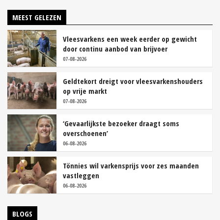
MEEST GELEZEN
Vleesvarkens een week eerder op gewicht
door continu aanbod van brijvoer
07-08-2026
Geldtekort dreigt voor vleesvarkenshouders
op vrije markt
07-08-2026
‘Gevaarlijkste bezoeker draagt soms
overschoenen’
06-08-2026
Tönnies wil varkensprijs voor zes maanden
vastleggen
06-08-2026
BLOGS