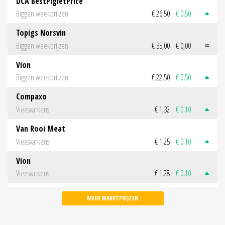
DCA BestPigletPrice
Biggen weekprijzen
€ 26,50
€ 0,50
Topigs Norsvin
Biggen weekprijzen
€ 35,00
€ 0,00
Vion
Biggen weekprijzen
€ 22,50
€ 0,50
Compaxo
Vleesvarkens
€ 1,32
€ 0,10
Van Rooi Meat
Vleesvarkens
€ 1,25
€ 0,10
Vion
Vleesvarkens
€ 1,28
€ 0,10
MEER MARKTPRIJZEN