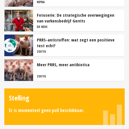
HIPRA
Fotoserie: De strategische overwegingen
van varkensbedrijf Gerrits
DE HEUS
PRRS-antistoffen: wat zegt een positieve
test echt?
ZOETIS
Meer PRRS, meer antibiotica
ZOETIS
Stelling
Er is momenteel geen poll beschikbaar.