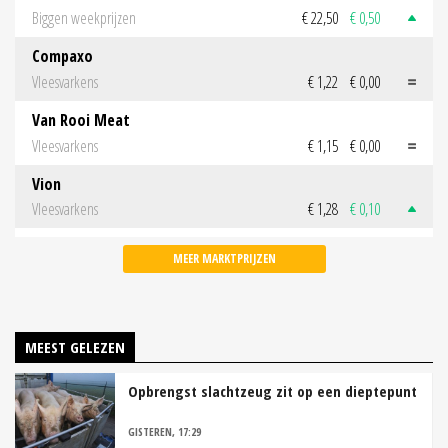
Biggen weekprijzen
€ 22,50
€ 0,50
Compaxo
Vleesvarkens
€ 1,22
€ 0,00
Van Rooi Meat
Vleesvarkens
€ 1,15
€ 0,00
Vion
Vleesvarkens
€ 1,28
€ 0,10
MEER MARKTPRIJZEN
MEEST GELEZEN
Opbrengst slachtzeug zit op een dieptepunt
GISTEREN, 17:29