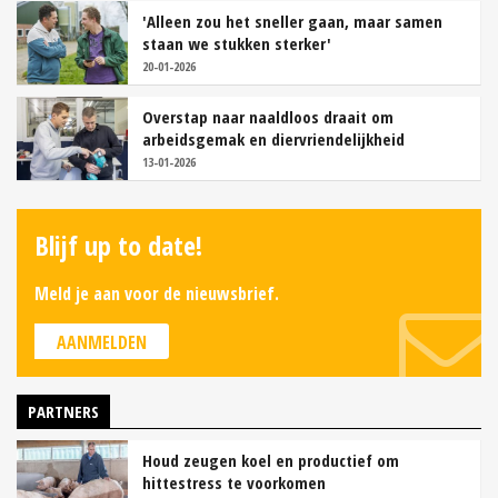
'Alleen zou het sneller gaan, maar samen
staan we stukken sterker'
20-01-2026
Overstap naar naaldloos draait om
arbeidsgemak en diervriendelijkheid
13-01-2026
Blijf up to date!
Meld je aan voor de nieuwsbrief.
AANMELDEN
PARTNERS
Houd zeugen koel en productief om
hittestress te voorkomen