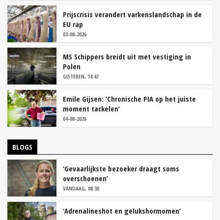
Prijscrisis verandert varkenslandschap in de
EU rap
03-08-2026
MS Schippers breidt uit met vestiging in
Polen
GISTEREN, 14:47
Emile Gijsen: ‘Chronische PIA op het juiste
moment tackelen’
04-08-2026
BLOGS
‘Gevaarlijkste bezoeker draagt soms
overschoenen’
VANDAAG, 08:30
‘Adrenalineshot en gelukshormomen’