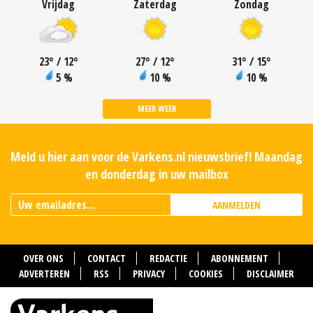
Vrijdag
Zaterdag
Zondag
23
°
/ 12
°
27
°
/ 12
°
31
°
/ 15
°
5 %
10 %
10 %
MEER WEER
Meld u hier aan voor de Varkens.nl nieuwsbrief! Maandag
en donderdag in uw mailbox
AANMELDEN
OVER ONS
CONTACT
REDACTIE
ABONNEMENT
ADVERTEREN
RSS
PRIVACY
COOKIES
DISCLAIMER