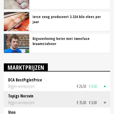
Ierse zeug produceert 2.324 kilo vlees per
jaar
Bigoverleving beter met tweefase
kraamstalvoer
MARKTPRIJZEN
DCA BestPigletPrice
Biggen weekprijzen
€ 26,50
€ 0,50
Topigs Norsvin
Biggen weekprijzen
€ 35,00
€ 0,00
Vion