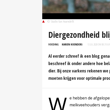
© Studio Van Assendelft
Diergezondheid bl
VOEDING
KARIEN KOENDERS
13 JUL 2020 OM 08:31
UU
Al eerder schreef ik een blog gena
beschreef ik onder andere hoe bel
dier. Bij onze varkens rekenen we 
moeten krijgen voor optimale pro
W
e hebben de afgelope
melkveehouders verga