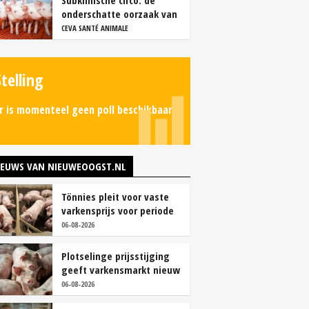
Subklinische circo: de
onderschatte oorzaak van
productieverlies
CEVA SANTÉ ANIMALE
Stelling
r is momenteel geen poll beschikbaar.
IEUWS VAN NIEUWEOOGST.NL
Tönnies pleit voor vaste
varkensprijs voor periode
van zes maanden
06-08-2026
Plotselinge prijsstijging
geeft varkensmarkt nieuw
perspectief
06-08-2026