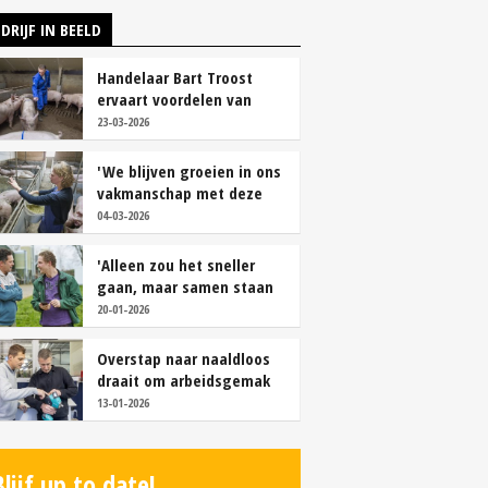
DRIJF IN BEELD
Handelaar Bart Troost
ervaart voordelen van
coöperatieve voerfusie
23-03-2026
'We blijven groeien in ons
vakmanschap met deze
teamaanpak'
04-03-2026
'Alleen zou het sneller
gaan, maar samen staan
we stukken sterker'
20-01-2026
Overstap naar naaldloos
draait om arbeidsgemak
en diervriendelijkheid
13-01-2026
Blijf up to date!