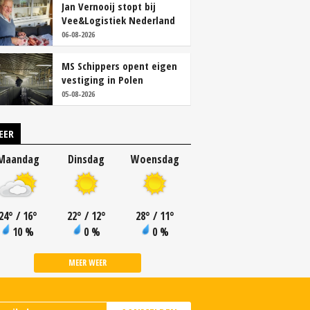
Jan Vernooij stopt bij
Vee&Logistiek Nederland
06-08-2026
MS Schippers opent eigen
vestiging in Polen
05-08-2026
EER
Maandag
Dinsdag
Woensdag
24
°
/ 16
°
22
°
/ 12
°
28
°
/ 11
°
10 %
0 %
0 %
MEER WEER