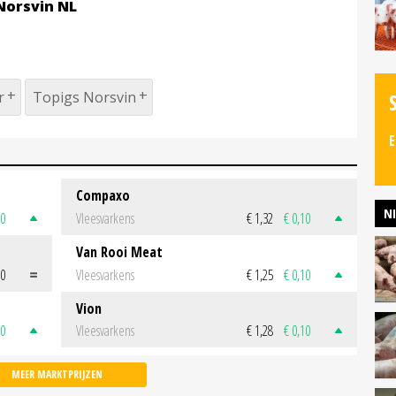
Norsvin NL
r
Topigs Norsvin
E
Compaxo
N
50
Vleesvarkens
€ 1,32
€ 0,10
Van Rooi Meat
00
Vleesvarkens
€ 1,25
€ 0,10
Vion
50
Vleesvarkens
€ 1,28
€ 0,10
MEER MARKTPRIJZEN