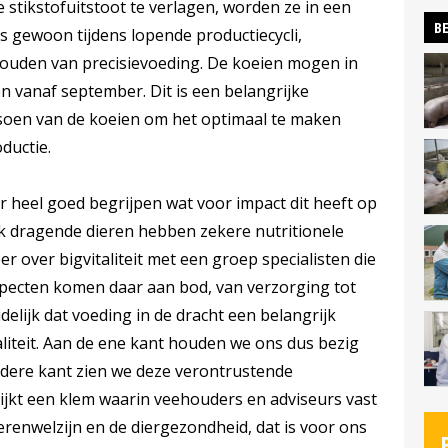
 stikstofuitstoot te verlagen, worden ze in een
BE
s gewoon tijdens lopende productiecycli,
ouden van precisievoeding. De koeien mogen in
n vanaf september. Dit is een belangrijke
tsoen van de koeien om het optimaal te maken
ductie.
or heel goed begrijpen wat voor impact dit heeft op
k dragende dieren hebben zekere nutritionele
r over bigvitaliteit met een groep specialisten die
specten komen daar aan bod, van verzorging tot
delijk dat voeding in de dracht een belangrijk
aliteit. Aan de ene kant houden we ons dus bezig
ndere kant zien we deze verontrustende
 lijkt een klem waarin veehouders en adviseurs vast
erenwelzijn en de diergezondheid, dat is voor ons