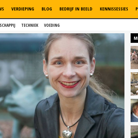
WS
VERDIEPING
BLOG
BEDRIJF IN BEELD
KENNISSESSIES
P
SCHAPPIJ
TECHNIEK
VOEDING
M