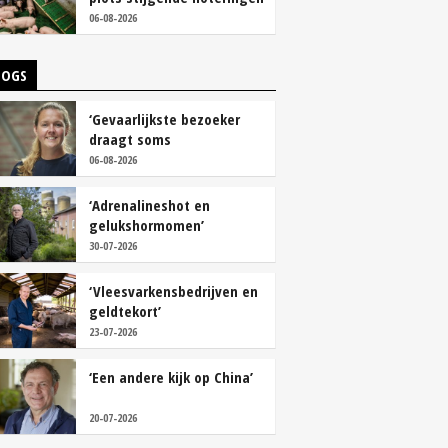
06-08-2026
LOGS
‘Gevaarlijkste bezoeker
draagt soms
overschoenen’
06-08-2026
‘Adrenalineshot en
gelukshormomen’
30-07-2026
‘Vleesvarkensbedrijven en
geldtekort’
23-07-2026
‘Een andere kijk op China’
20-07-2026