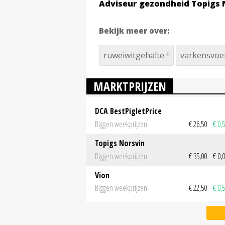
Adviseur gezondheid Topigs 
Bekijk meer over:
ruweiwitgehalte
varkensvoe
MARKTPRIJZEN
DCA BestPigletPrice
Biggen weekprijzen
€ 26,50
€ 0,
Topigs Norsvin
Biggen weekprijzen
€ 35,00
€ 0,
Vion
Biggen weekprijzen
€ 22,50
€ 0,