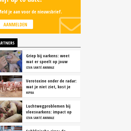
eld je aan voor de nieuwsbrief.
AANMELDEN
ARTNERS
Griep bij varkens: weet
wat er speelt op jouw
bedrijf
CEVA SANTÉ ANIMALE
Verotoxine onder de radar:
wat je niet ziet, kost je
wel geld
HIPRA
Luchtwegproblemen bij
vleesvarkens: impact op
karkas- en vleeskwaliteit
CEVA SANTÉ ANIMALE