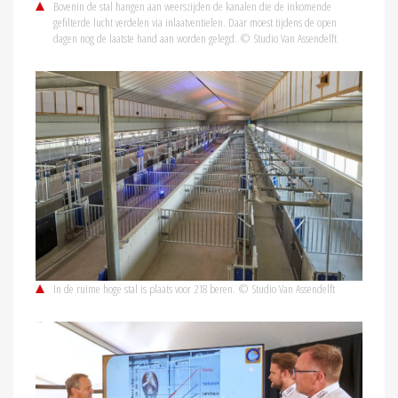
Bovenin de stal hangen aan weerszijden de kanalen die de inkomende
gefilterde lucht verdelen via inlaatventielen. Daar moest tijdens de open
dagen nog de laatste hand aan worden gelegd. © Studio Van Assendelft
In de ruime hoge stal is plaats voor 218 beren. © Studio Van Assendelft