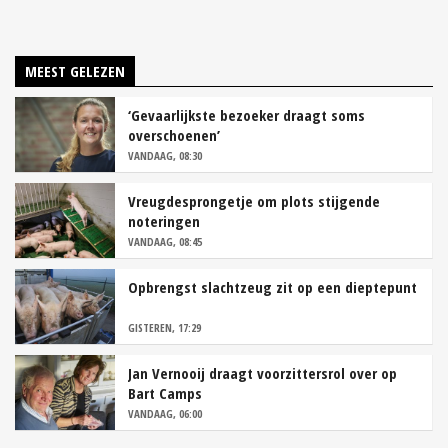
MEEST GELEZEN
‘Gevaarlijkste bezoeker draagt soms
overschoenen’
VANDAAG, 08:30
Vreugdesprongetje om plots stijgende
noteringen
VANDAAG, 08:45
Opbrengst slachtzeug zit op een dieptepunt
GISTEREN, 17:29
Jan Vernooij draagt voorzittersrol over op
Bart Camps
VANDAAG, 06:00