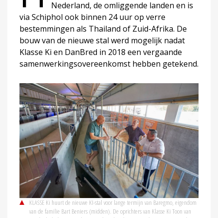
Nederland, de omliggende landen en is
via Schiphol ook binnen 24 uur op verre
bestemmingen als Thailand of Zuid-Afrika. De
bouw van de nieuwe stal werd mogelijk nadat
Klasse Ki en DanBred in 2018 een vergaande
samenwerkingsovereenkomst hebben getekend.
KLASSE Ki huurt de nieuwe KI-stal voor lange termijn van Baregmo, eigendom
van de familie Bart Beniers (midden). De oprichters van Klasse Ki Toon van