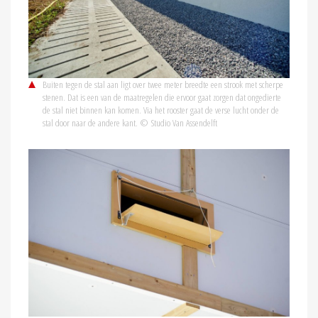
Buiten tegen de stal aan ligt over twee meter breedte een strook met scherpe
stenen. Dat is een van de maatregelen die ervoor gaat zorgen dat ongedierte
de stal niet binnen kan komen. Via het rooster gaat de verse lucht onder de
stal door naar de andere kant. © Studio Van Assendelft