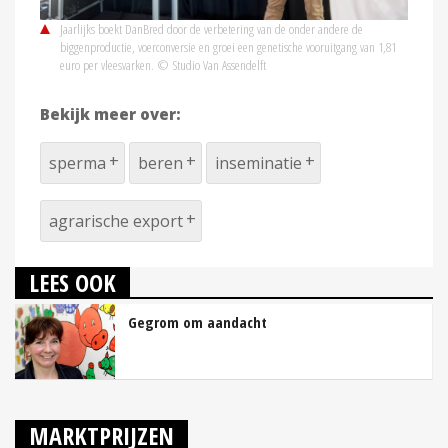
Jaarlijks boekt DanBred door de verbetering van de onder andere de
biggenproductie, voerconversie en groei een genetische vooruitgang van 1,81
euro per vleesvarken. © Studio Van Assendelft
Bekijk meer over:
sperma
beren
inseminatie
agrarische export
LEES OOK
Gegrom om aandacht
MARKTPRIJZEN