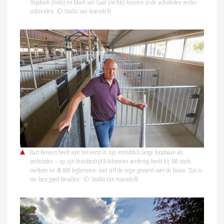
Stipdonk (links) en Mark van Gaal (rechts) kunnen zo de activiteiten verder
uitbreiden. © Studio Van Assendelft
Bart Beniers heeft voor het eerst in zijn inmiddels lange loopbaan als
veehouder – op zijn thuisbedrijf 8 kilometer verderop heeft hij 100 stuks
melkvee en 40.000 leghennen- niet zelf de regie gevoerd over de bouw. ‘Dat is
me best goed bevallen.’ © Studio Van Assendelft