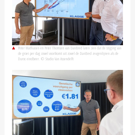
Peter Mathiasen en Peter Thomsen van DanBred laten zien dat de stijging van
de groei per dag zowel voortkomt uit zowel de DanBred zeugenlijnen als de
Duroc eindbeer. © Studio Van Assendelft