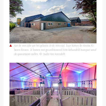
Aan de voorzijde van het gebouw zit de intro-stal. Daar komen de nieuwe KI-
beren binnen. Ze komen met geconditioneerd hitte-behandeld transport vanaf
de quarantaine-stallen. © Studio Van Assendelft