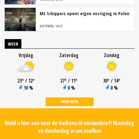
MS Schippers opent eigen vestiging in Polen
GISTEREN, 14:31
WEER
Vrijdag
Zaterdag
Zondag
23
°
/ 12
°
27
°
/ 11
°
30
°
/ 14
°
10 %
0 %
0 %
MEER WEER
Meld u hier aan voor de Varkens.nl nieuwsbrief! Maandag
en donderdag in uw mailbox