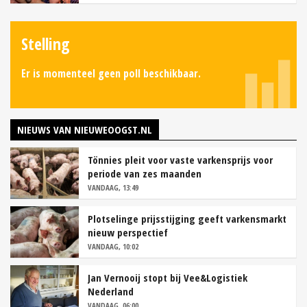
Stelling
Er is momenteel geen poll beschikbaar.
NIEUWS VAN NIEUWEOOGST.NL
Tönnies pleit voor vaste varkensprijs voor
periode van zes maanden
VANDAAG, 13:49
Plotselinge prijsstijging geeft varkensmarkt
nieuw perspectief
VANDAAG, 10:02
Jan Vernooij stopt bij Vee&Logistiek
Nederland
VANDAAG, 06:00