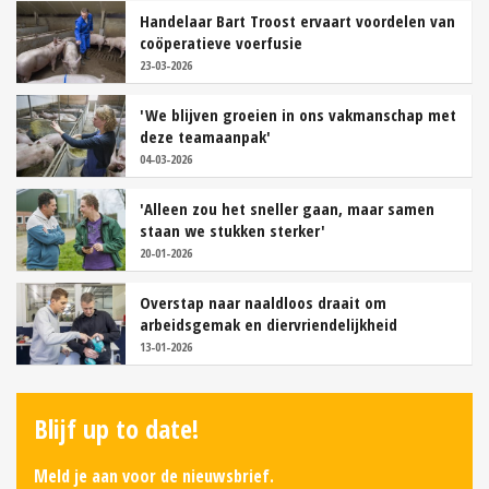
Handelaar Bart Troost ervaart voordelen van
coöperatieve voerfusie
23-03-2026
'We blijven groeien in ons vakmanschap met
deze teamaanpak'
04-03-2026
'Alleen zou het sneller gaan, maar samen
staan we stukken sterker'
20-01-2026
Overstap naar naaldloos draait om
arbeidsgemak en diervriendelijkheid
13-01-2026
Blijf up to date!
Meld je aan voor de nieuwsbrief.