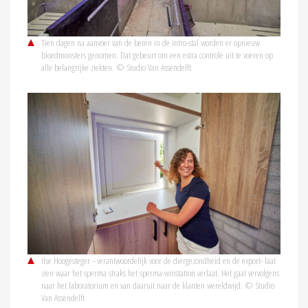
Tien dagen na aanvoer van de beren in de intro-stal worden er opnieuw
bloedmonsters genomen. Dat gebeurt om een extra controle uit te voeren op
alle belangrijke ziekten. © Studio Van Assendelft
Ilse Hoogesteger –verantwoordelijk voor de diergezondheid en de export- laat
zien waar het sperma straks het sperma-winstation verlaat. Het gaat vervolgens
naar het laboratorium en van daaruit naar de klanten wereldwijd. © Studio
Van Assendelft