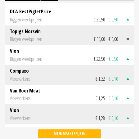
DCA BestPigletPrice
Biggen weekprijzen
€ 26,50
€ 0,50
Topigs Norsvin
Biggen weekprijzen
€ 35,00
€ 0,00
Vion
Biggen weekprijzen
€ 22,50
€ 0,50
Compaxo
Vleesvarkens
€ 1,32
€ 0,10
Van Rooi Meat
Vleesvarkens
€ 1,25
€ 0,10
Vion
Vleesvarkens
€ 1,28
€ 0,10
MEER MARKTPRIJZEN