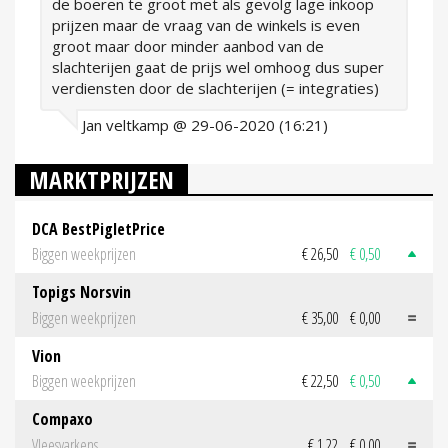
de boeren te groot met als gevolg lage inkoop
prijzen maar de vraag van de winkels is even
groot maar door minder aanbod van de
slachterijen gaat de prijs wel omhoog dus super
verdiensten door de slachterijen (= integraties)
Jan veltkamp @ 29-06-2020 (16:21)
MARKTPRIJZEN
DCA BestPigletPrice
Biggen weekprijzen
€ 26,50
€ 0,50
Topigs Norsvin
Biggen weekprijzen
€ 35,00
€ 0,00
Vion
Biggen weekprijzen
€ 22,50
€ 0,50
Compaxo
Vleesvarkens
€ 1,22
€ 0,00