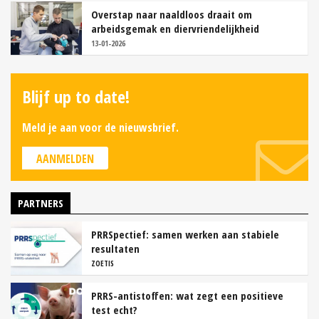
Overstap naar naaldloos draait om
arbeidsgemak en diervriendelijkheid
13-01-2026
Blijf up to date!
Meld je aan voor de nieuwsbrief.
AANMELDEN
PARTNERS
PRRSpectief: samen werken aan stabiele
resultaten
ZOETIS
PRRS-antistoffen: wat zegt een positieve
test echt?