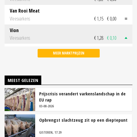
Van Rooi Meat
Vleesvarkens
€ 1,15
€ 0,00
Vion
Vleesvarkens
€ 1,28
€ 0,10
MEER MARKTPRIJZEN
MEEST GELEZEN
Prijscrisis verandert varkenslandschap in de
EU rap
03-08-2026
Opbrengst slachtzeug zit op een dieptepunt
GISTEREN, 17:29