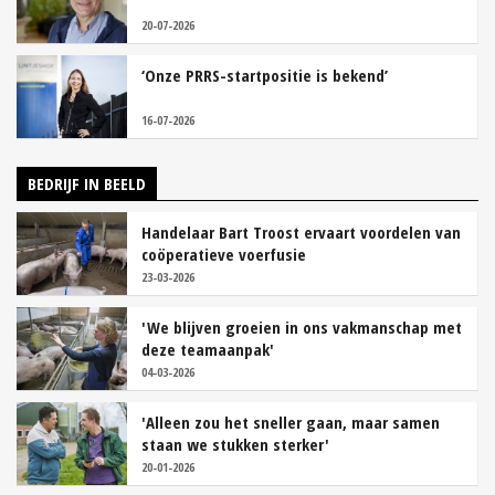
20-07-2026
‘Onze PRRS-startpositie is bekend’
16-07-2026
BEDRIJF IN BEELD
Handelaar Bart Troost ervaart voordelen van
coöperatieve voerfusie
23-03-2026
'We blijven groeien in ons vakmanschap met
deze teamaanpak'
04-03-2026
'Alleen zou het sneller gaan, maar samen
staan we stukken sterker'
20-01-2026