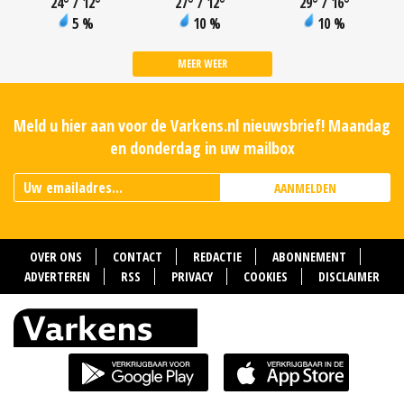
24
°
/ 12
°
27
°
/ 12
°
29
°
/ 16
°
5 %
10 %
10 %
MEER WEER
Meld u hier aan voor de Varkens.nl nieuwsbrief! Maandag
en donderdag in uw mailbox
AANMELDEN
OVER ONS
CONTACT
REDACTIE
ABONNEMENT
ADVERTEREN
RSS
PRIVACY
COOKIES
DISCLAIMER