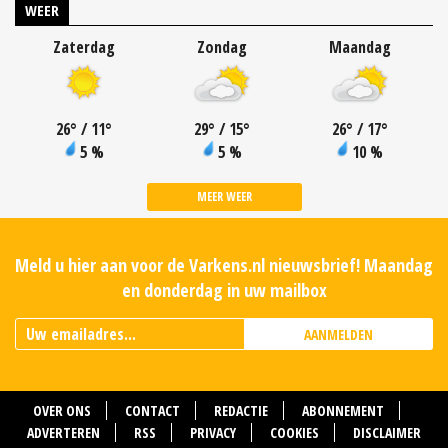
WEER
Zaterdag
Zondag
Maandag
26
°
/ 11
°
29
°
/ 15
°
26
°
/ 17
°
5 %
5 %
10 %
MEER WEER
Meld u hier aan voor de Varkens.nl nieuwsbrief! Maandag
en donderdag in uw mailbox
AANMELDEN
OVER ONS
CONTACT
REDACTIE
ABONNEMENT
ADVERTEREN
RSS
PRIVACY
COOKIES
DISCLAIMER