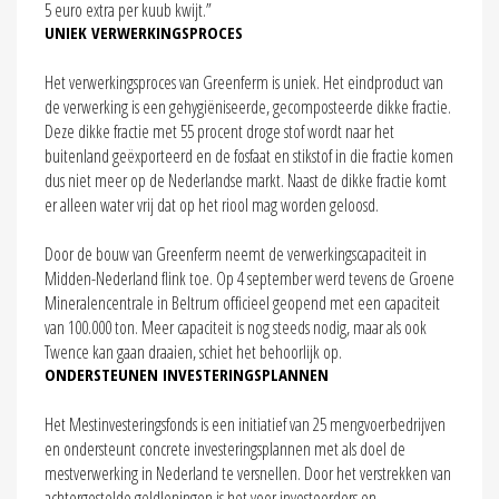
5 euro extra per kuub kwijt.”
UNIEK VERWERKINGSPROCES
Het verwerkingsproces van Greenferm is uniek. Het eindproduct van
de verwerking is een gehygiëniseerde, gecomposteerde dikke fractie.
Deze dikke fractie met 55 procent droge stof wordt naar het
buitenland geëxporteerd en de fosfaat en stikstof in die fractie komen
dus niet meer op de Nederlandse markt. Naast de dikke fractie komt
er alleen water vrij dat op het riool mag worden geloosd.
Door de bouw van Greenferm neemt de verwerkingscapaciteit in
Midden-Nederland flink toe. Op 4 september werd tevens de Groene
Mineralencentrale in Beltrum officieel geopend met een capaciteit
van 100.000 ton. Meer capaciteit is nog steeds nodig, maar als ook
Twence kan gaan draaien, schiet het behoorlijk op.
ONDERSTEUNEN INVESTERINGSPLANNEN
Het Mestinvesteringsfonds is een initiatief van 25 mengvoerbedrijven
en ondersteunt concrete investeringsplannen met als doel de
mestverwerking in Nederland te versnellen. Door het verstrekken van
achtergestelde geldleningen is het voor investeerders en