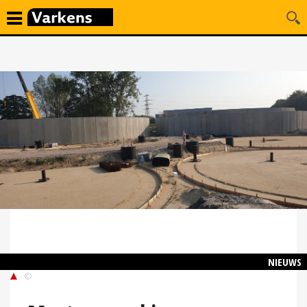
NIEUWS
©