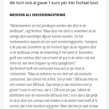
die toch ook al gauw 1 euro per kilo fosfaat kost.
MEEDOEN ALS VERZEKERINGSPREMIE
“Mestverwerken zal niet goedkoper worden dan afzet in de
landbouw”, zegt Berkhof. “Maar door een deel te verwerken zal de
overige afzet voordeliger afgezet kunnen worden. Zie het
mestverwerken daarom als een soort verzekeringspremie. Overigens
is de prijs van Greenferm op dit moment lager als de reguliere afzet
in de landbouw omdat de verwerking in het tarief zit. Bovendien
geeft een continue afzet rust en komt de put in de winter ook niet
meer vol, wat weer bespaart op extra opslagkosten.”
Van Berkhof hoeft een veehouder heus niet al zijn mest te
contracteren. “Maar als iedereen nu een deel van zijn productie
contracteert, dan scheelt het al flink. Stel je hebt 1.000 kuub mest en
een contract voor 400 kuub. Daar betaal je dan misschien voor je
gevoel 3 euro te veel voor, dat is 1.200 euro per jaar. Zakken de
afzetkosten voor de resterende 600 kuub met 2 euro dan is dat gelijk.
En als je door een contract niet midden in de winter mest hoeft af te
voeren, dan is het voordeel nog groter. Want dan ben je vaak zomaar