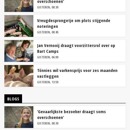
overschoenen’
GISTEREN, 08:30
Vreugdesprongetje om plots stijgende
noteringen
GISTEREN, 08:45
Jan Vernooij draagt voorzittersrol over op
Bart Camps
GISTEREN, 06:00
Tönnies wil varkensprijs voor zes maanden
vastleggen
GISTEREN, 13:59
BLOGS
‘Gevaarlijkste bezoeker draagt soms
overschoenen’
GISTEREN, 08:30