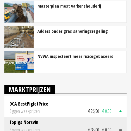
Masterplan mest varkenshouderij
Adders onder gras saneringsregeling
NVWA inspecteert meer risicogebaseerd
MARKTPRIJZEN
DCA BestPigletPrice
Biggen weekprijzen
€ 26,50
€ 0,50
Topigs Norsvin
Biggen weekprijzen
€ 35,00
€ 0,00