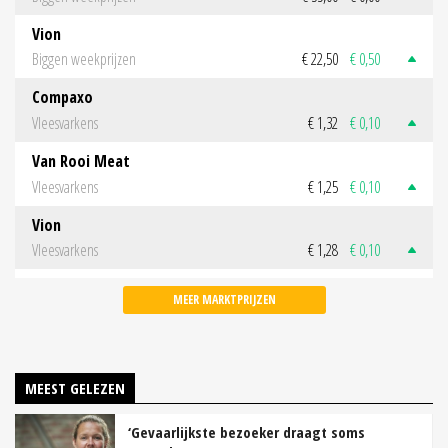
Vion
Biggen weekprijzen
€ 22,50
€ 0,50
Compaxo
Vleesvarkens
€ 1,32
€ 0,10
Van Rooi Meat
Vleesvarkens
€ 1,25
€ 0,10
Vion
Vleesvarkens
€ 1,28
€ 0,10
MEER MARKTPRIJZEN
MEEST GELEZEN
‘Gevaarlijkste bezoeker draagt soms