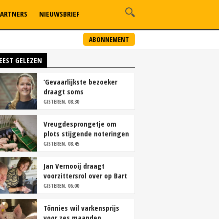
ARTNERS
NIEUWSBRIEF
ABONNEMENT
EEST GELEZEN
‘Gevaarlijkste bezoeker
draagt soms
overschoenen’
GISTEREN, 08:30
Vreugdesprongetje om
plots stijgende noteringen
GISTEREN, 08:45
Jan Vernooij draagt
voorzittersrol over op Bart
Camps
GISTEREN, 06:00
Tönnies wil varkensprijs
voor zes maanden