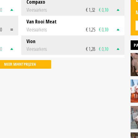
Compaxo
50
Vleesvarkens
€ 1,32
€ 0,10
M
Van Rooi Meat
00
Vleesvarkens
€ 1,25
€ 0,10
Vion
P
50
Vleesvarkens
€ 1,28
€ 0,10
MEER MARKTPRIJZEN