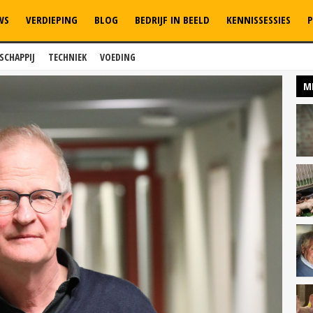
WS
VERDIEPING
BLOG
BEDRIJF IN BEELD
KENNISSESSIES
P
SCHAPPIJ
TECHNIEK
VOEDING
M