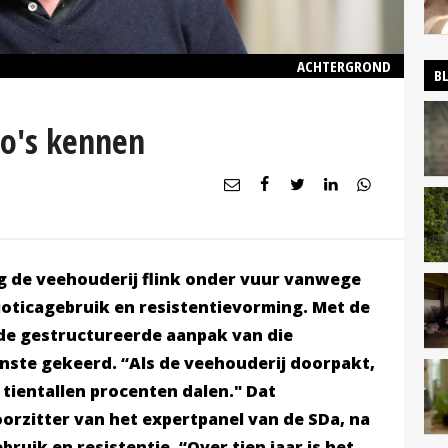
ACHTERGROND
B
co's kennen
lag de veehouderij flink onder vuur vanwege
ioticagebruik en resistentievorming. Met de
de gestructureerde aanpak van die
gunste gekeerd. “Als de veehouderij doorpakt,
tientallen procenten dalen." Dat
orzitter van het expertpanel van de SDa, na
ebruik en resistentie
. “Over tien jaar is het