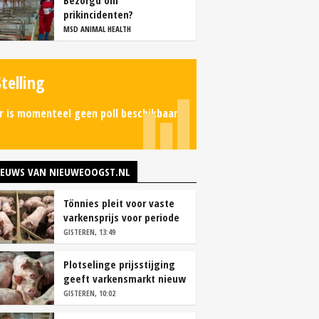
Bezorgd om
prikincidenten?
MSD ANIMAL HEALTH
Stelling
r is momenteel geen poll beschikbaar.
IEUWS VAN NIEUWEOOGST.NL
Tönnies pleit voor vaste
varkensprijs voor periode
van zes maanden
GISTEREN, 13:49
Plotselinge prijsstijging
geeft varkensmarkt nieuw
perspectief
GISTEREN, 10:02