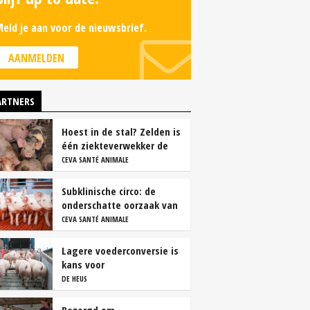
eld je aan voor de nieuwsbrief.
AANMELDEN
ARTNERS
Hoest in de stal? Zelden is
één ziekteverwekker de
oorzaak
CEVA SANTÉ ANIMALE
Subklinische circo: de
onderschatte oorzaak van
productieverlies
CEVA SANTÉ ANIMALE
Lagere voederconversie is
kans voor
vleesvarkenshouders
DE HEUS