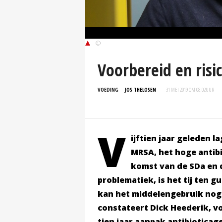
©
Voorbereid en risi
VOEDING
JOS THELOSEN
31 MEI 2019 OM 08:02
UUR
V
ijftien jaar geleden 
MRSA, het hoge antib
komst van de SDa en 
problematiek, is het tij ten 
kan het middelengebruik nog 
constateert Dick Heederik,
vo
tien jaar aanpak antibioticag