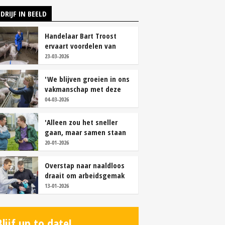
DRIJF IN BEELD
Handelaar Bart Troost
ervaart voordelen van
coöperatieve voerfusie
23-03-2026
'We blijven groeien in ons
vakmanschap met deze
teamaanpak'
04-03-2026
'Alleen zou het sneller
gaan, maar samen staan
we stukken sterker'
20-01-2026
Overstap naar naaldloos
draait om arbeidsgemak
en diervriendelijkheid
13-01-2026
Blijf up to date!