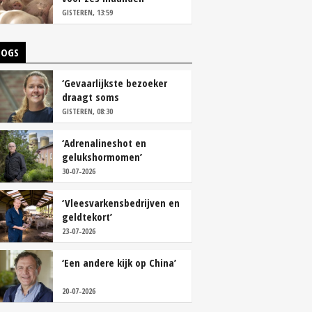
vastleggen
GISTEREN, 13:59
LOGS
‘Gevaarlijkste bezoeker
draagt soms
overschoenen’
GISTEREN, 08:30
‘Adrenalineshot en
gelukshormomen’
30-07-2026
‘Vleesvarkensbedrijven en
geldtekort’
23-07-2026
‘Een andere kijk op China’
20-07-2026