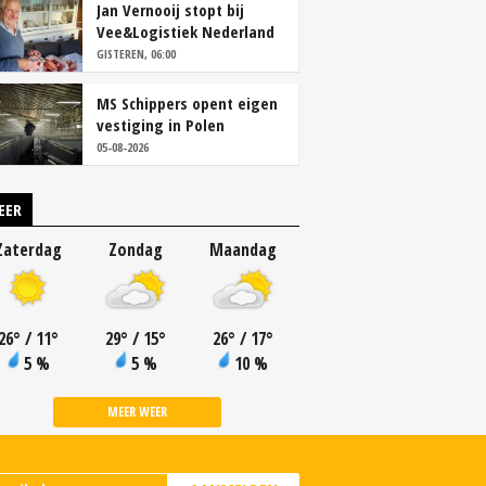
Jan Vernooij stopt bij
Vee&Logistiek Nederland
GISTEREN, 06:00
MS Schippers opent eigen
vestiging in Polen
05-08-2026
EER
Zaterdag
Zondag
Maandag
26
°
/ 11
°
29
°
/ 15
°
26
°
/ 17
°
5 %
5 %
10 %
MEER WEER