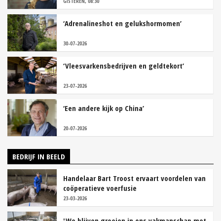
GISTEREN, 08:30
‘Adrenalineshot en gelukshormomen’
30-07-2026
‘Vleesvarkensbedrijven en geldtekort’
23-07-2026
‘Een andere kijk op China’
20-07-2026
BEDRIJF IN BEELD
Handelaar Bart Troost ervaart voordelen van
coöperatieve voerfusie
23-03-2026
'We blijven groeien in ons vakmanschap met