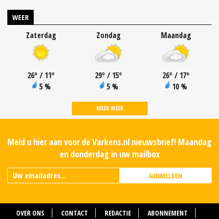
WEER
Zaterdag
Zondag
Maandag
26
°
/ 11
°
29
°
/ 15
°
26
°
/ 17
°
5 %
5 %
10 %
MEER WEER
Meld u hier aan voor de Varkens.nl nieuwsbrief! Maandag
en donderdag in uw mailbox
AANMELDEN
OVER ONS
CONTACT
REDACTIE
ABONNEMENT