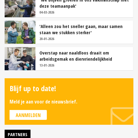
deze teamaanpak'
04-03-2026
'Alleen zou het sneller gaan, maar samen
staan we stukken sterker'
20-01-2026
Overstap naar naaldloos draait om
arbeidsgemak en diervriendelijkheid
13-01-2026
Blijf up to date!
Meld je aan voor de nieuwsbrief.
AANMELDEN
PARTNERS