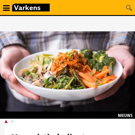
NIEUWS
©