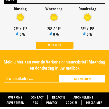
Dinsdag
Woensdag
Donderdag
23
°
/ 11
°
28
°
/ 11
°
33
°
/ 15
°
0 %
0 %
0 %
MEER WEER
Meld u hier aan voor de Varkens.nl nieuwsbrief! Maandag
en donderdag in uw mailbox
AANMELDEN
OVER ONS
CONTACT
REDACTIE
ABONNEMENT
ADVERTEREN
RSS
PRIVACY
COOKIES
DISCLAIMER