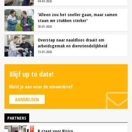
04-03-2026
'Alleen zou het sneller gaan, maar samen
staan we stukken sterker'
20-01-2026
Overstap naar naaldloos draait om
arbeidsgemak en diervriendelijkheid
13-01-2026
Blijf up to date!
Meld je aan voor de nieuwsbrief.
AANMELDEN
PARTNERS
R staat voor Risico