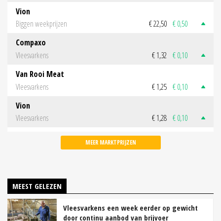
Vion
Biggen weekprijzen
€ 22,50
€ 0,50
Compaxo
Vleesvarkens
€ 1,32
€ 0,10
Van Rooi Meat
Vleesvarkens
€ 1,25
€ 0,10
Vion
Vleesvarkens
€ 1,28
€ 0,10
MEER MARKTPRIJZEN
MEEST GELEZEN
Vleesvarkens een week eerder op gewicht
door continu aanbod van brijvoer