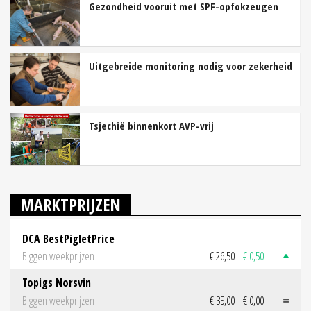
Gezondheid vooruit met SPF-opfokzeugen
Uitgebreide monitoring nodig voor zekerheid
Tsjechië binnenkort AVP-vrij
MARKTPRIJZEN
DCA BestPigletPrice
Biggen weekprijzen
€ 26,50
€ 0,50
Topigs Norsvin
Biggen weekprijzen
€ 35,00
€ 0,00