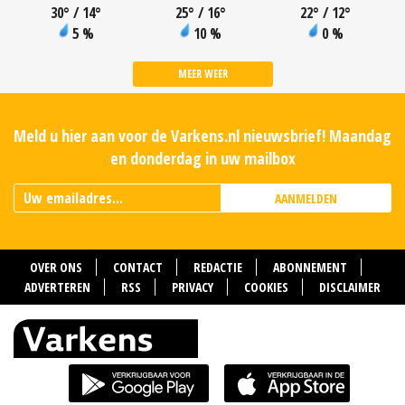
30
°
/ 14
°
25
°
/ 16
°
22
°
/ 12
°
5 %
10 %
0 %
MEER WEER
Meld u hier aan voor de Varkens.nl nieuwsbrief! Maandag
en donderdag in uw mailbox
AANMELDEN
OVER ONS
CONTACT
REDACTIE
ABONNEMENT
ADVERTEREN
RSS
PRIVACY
COOKIES
DISCLAIMER