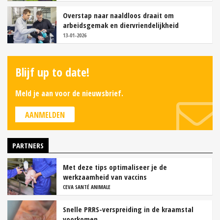
Overstap naar naaldloos draait om
arbeidsgemak en diervriendelijkheid
13-01-2026
Blijf up to date!
Meld je aan voor de nieuwsbrief.
AANMELDEN
PARTNERS
Met deze tips optimaliseer je de
werkzaamheid van vaccins
CEVA SANTÉ ANIMALE
Snelle PRRS-verspreiding in de kraamstal
voorkomen