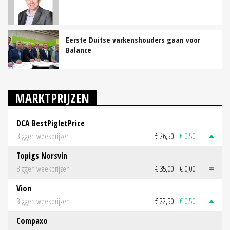
Eerste Duitse varkenshouders gaan voor
Balance
MARKTPRIJZEN
DCA BestPigletPrice
Biggen weekprijzen
€ 26,50
€ 0,50
Topigs Norsvin
Biggen weekprijzen
€ 35,00
€ 0,00
Vion
Biggen weekprijzen
€ 22,50
€ 0,50
Compaxo