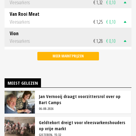
Vleesvarkens
€ 1,32
€ 0,10
Van Rooi Meat
Vleesvarkens
€ 1,25
€ 0,10
Vion
Vleesvarkens
€ 1,28
€ 0,10
MEER MARKTPRIJZEN
MEEST GELEZEN
Jan Vernooij draagt voorzittersrol over op
Bart Camps
06-08-2026
Geldtekort dreigt voor vleesvarkenshouders
op vrije markt
GISTEREN, 15:32