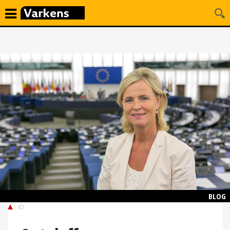
BLOG
©