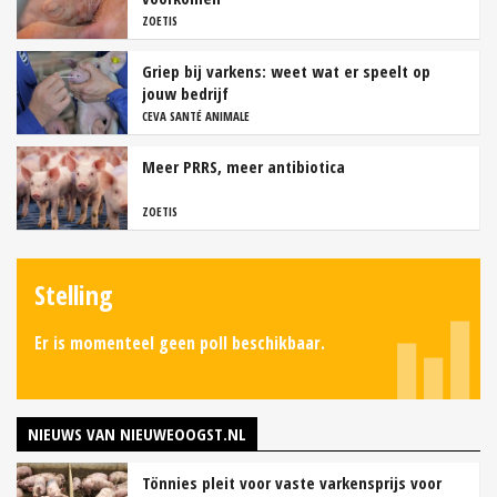
ZOETIS
Griep bij varkens: weet wat er speelt op
jouw bedrijf
CEVA SANTÉ ANIMALE
Meer PRRS, meer antibiotica
ZOETIS
Stelling
Er is momenteel geen poll beschikbaar.
NIEUWS VAN NIEUWEOOGST.NL
Tönnies pleit voor vaste varkensprijs voor