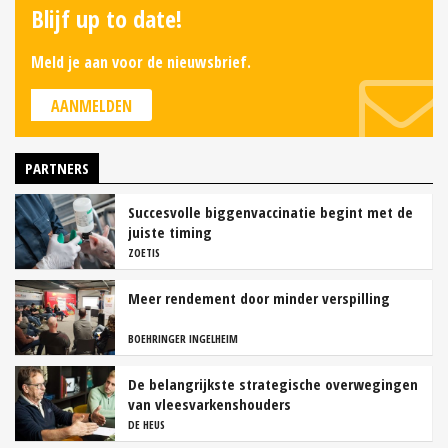
Blijf up to date!
Meld je aan voor de nieuwsbrief.
AANMELDEN
PARTNERS
Succesvolle biggenvaccinatie begint met de
juiste timing
ZOETIS
Meer rendement door minder verspilling
BOEHRINGER INGELHEIM
De belangrijkste strategische overwegingen
van vleesvarkenshouders
DE HEUS