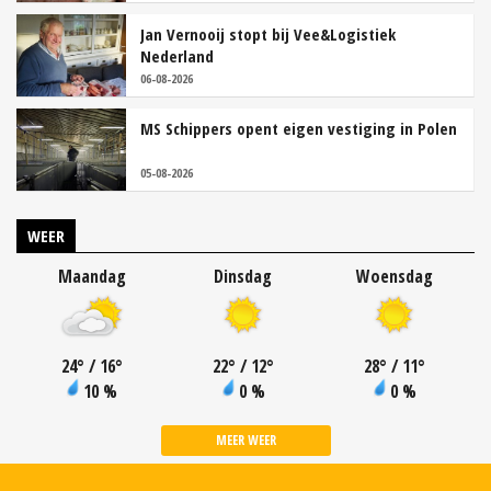
Jan Vernooij stopt bij Vee&Logistiek
Nederland
06-08-2026
MS Schippers opent eigen vestiging in Polen
05-08-2026
WEER
Maandag
Dinsdag
Woensdag
24
°
/ 16
°
22
°
/ 12
°
28
°
/ 11
°
10 %
0 %
0 %
MEER WEER