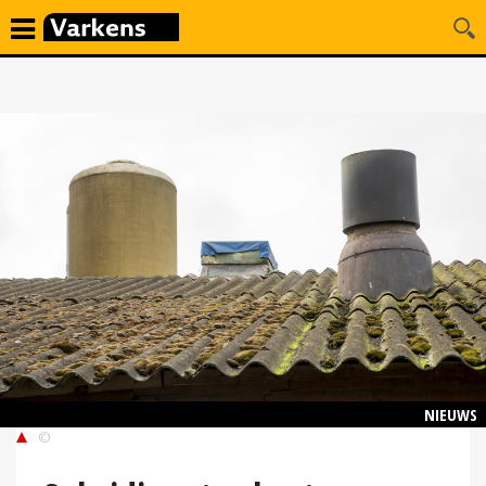
NIEUWS
©