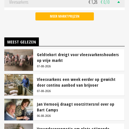
Vleesvarkens
€ 1,28
€ 0,10
MEER MARKTPRIJZEN
MEEST GELEZEN
Geldtekort dreigt voor vleesvarkenshouders
op vrije markt
07-08-2026
Vleesvarkens een week eerder op gewicht
door continu aanbod van brijvoer
07-08-2026
Jan Vernooij draagt voorzittersrol over op
Bart Camps
06-08-2026
Vreugdesprongetje om plots stijgende