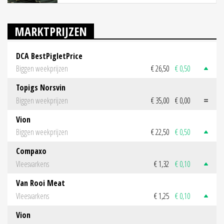
MARKTPRIJZEN
DCA BestPigletPrice
Biggen weekprijzen
€ 26,50
€ 0,50
Topigs Norsvin
Biggen weekprijzen
€ 35,00
€ 0,00
Vion
Biggen weekprijzen
€ 22,50
€ 0,50
Compaxo
Vleesvarkens
€ 1,32
€ 0,10
Van Rooi Meat
Vleesvarkens
€ 1,25
€ 0,10
Vion