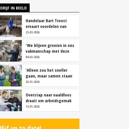
DRIJF IN BEELD
Handelaar Bart Troost
ervaart voordelen van
coöperatieve voerfusie
23-03-2026
'We blijven groeien in ons
vakmanschap met deze
teamaanpak'
04-03-2026
'Alleen zou het sneller
gaan, maar samen staan
we stukken sterker'
20-01-2026
Overstap naar naaldloos
draait om arbeidsgemak
en diervriendelijkheid
13-01-2026
Blijf up to date!