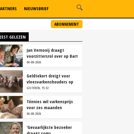
ARTNERS
NIEUWSBRIEF
ABONNEMENT
EEST GELEZEN
Jan Vernooij draagt
voorzittersrol over op Bart
Camps
06-08-2026
Geldtekort dreigt voor
vleesvarkenshouders op
vrije markt
GISTEREN, 15:32
Tönnies wil varkensprijs
voor zes maanden
vastleggen
06-08-2026
‘Gevaarlijkste bezoeker
draagt soms