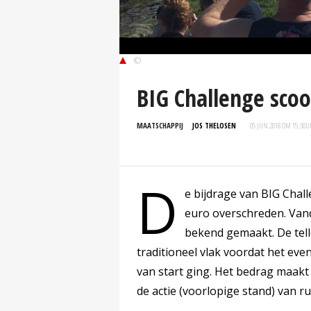
©
BIG Challenge scoo
MAATSCHAPPIJ
JOS THELOSEN
05 JUN 2018 OM 15:30
U
D
e bijdrage van BIG Chal
euro overschreden. Van
bekend gemaakt. De tell
traditioneel vlak voordat het ev
van start ging. Het bedrag maakt 
de actie (voorlopige stand) van r