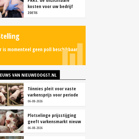
PRRS: de onzichtbare
kosten voor uw bedrijf
ZOETIS
Stelling
r is momenteel geen poll beschikbaar.
IEUWS VAN NIEUWEOOGST.NL
Tönnies pleit voor vaste
varkensprijs voor periode
van zes maanden
06-08-2026
Plotselinge prijsstijging
geeft varkensmarkt nieuw
perspectief
06-08-2026