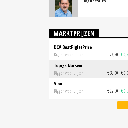
BBQ beestjes
MARKTPRIJZEN
DCA BestPigletPrice
Biggen weekprijzen
€ 26,50
€ 0,
Topigs Norsvin
Biggen weekprijzen
€ 35,00
€ 0,
Vion
Biggen weekprijzen
€ 22,50
€ 0,