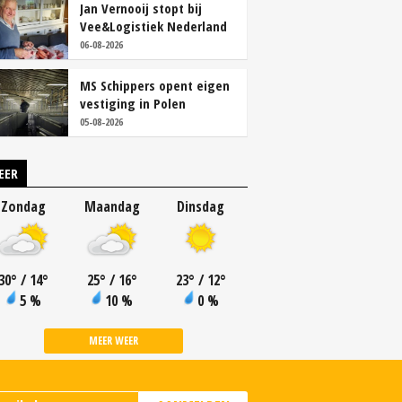
Jan Vernooij stopt bij
Vee&Logistiek Nederland
06-08-2026
MS Schippers opent eigen
vestiging in Polen
05-08-2026
EER
Zondag
Maandag
Dinsdag
30
°
/ 14
°
25
°
/ 16
°
23
°
/ 12
°
5 %
10 %
0 %
MEER WEER