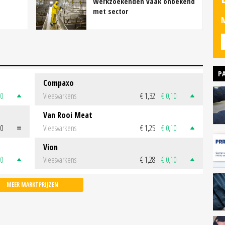
Werkzoekenden vaak onbekend
met sector
M
P
Compaxo
50
Vleesvarkens
€ 1,32
€ 0,10
Van Rooi Meat
00
Vleesvarkens
€ 1,25
€ 0,10
Vion
50
Vleesvarkens
€ 1,28
€ 0,10
MEER MARKTPRIJZEN