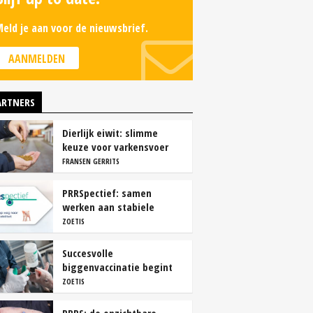
eld je aan voor de nieuwsbrief.
AANMELDEN
ARTNERS
Dierlijk eiwit: slimme
keuze voor varkensvoer
FRANSEN GERRITS
PRRSpectief: samen
werken aan stabiele
resultaten
ZOETIS
Succesvolle
biggenvaccinatie begint
met de juiste timing
ZOETIS