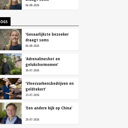
overschoenen’
06-08-2026
LOGS
‘Gevaarlijkste bezoeker
draagt soms
overschoenen’
06-08-2026
‘Adrenalineshot en
gelukshormomen’
30-07-2026
‘Vleesvarkensbedrijven en
geldtekort’
23-07-2026
‘Een andere kijk op China’
20-07-2026