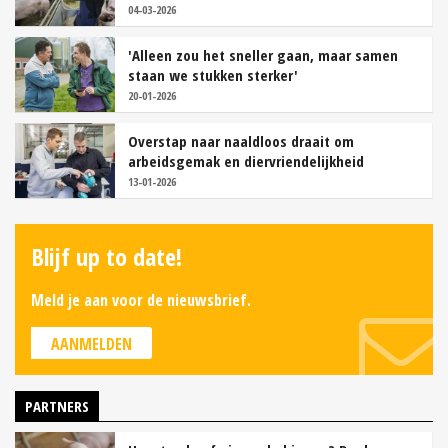
04-03-2026
'Alleen zou het sneller gaan, maar samen
staan we stukken sterker'
20-01-2026
Overstap naar naaldloos draait om
arbeidsgemak en diervriendelijkheid
13-01-2026
Blijf up to date!
Meld je aan voor de nieuwsbrief.
AANMELDEN
PARTNERS