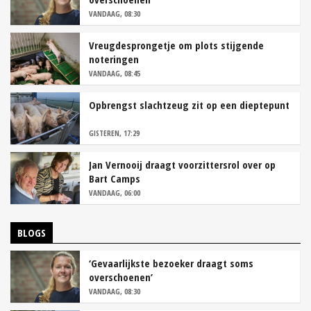
VANDAAG, 08:30
Vreugdesprongetje om plots stijgende
noteringen
VANDAAG, 08:45
Opbrengst slachtzeug zit op een dieptepunt
GISTEREN, 17:29
Jan Vernooij draagt voorzittersrol over op
Bart Camps
VANDAAG, 06:00
BLOGS
‘Gevaarlijkste bezoeker draagt soms
overschoenen’
VANDAAG, 08:30