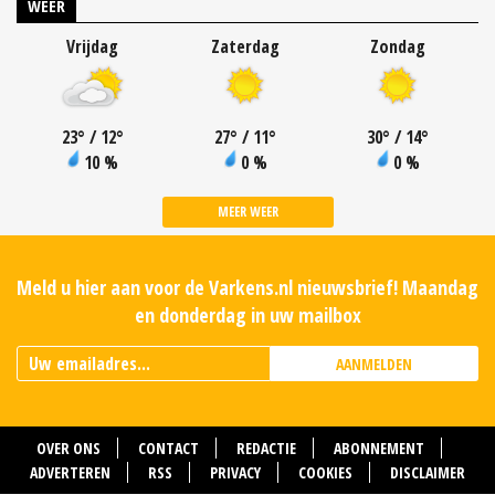
WEER
Vrijdag
Zaterdag
Zondag
23
°
/ 12
°
27
°
/ 11
°
30
°
/ 14
°
10 %
0 %
0 %
MEER WEER
Meld u hier aan voor de Varkens.nl nieuwsbrief! Maandag
en donderdag in uw mailbox
AANMELDEN
OVER ONS
CONTACT
REDACTIE
ABONNEMENT
ADVERTEREN
RSS
PRIVACY
COOKIES
DISCLAIMER