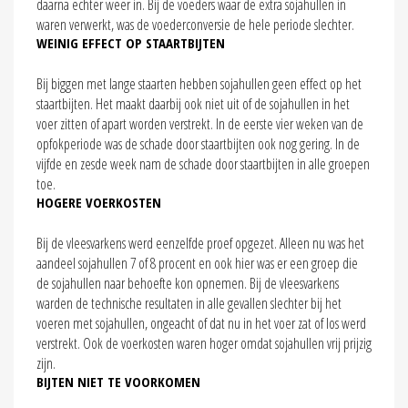
daarna echter weer in. Bij de voeders waar de extra sojahullen in
waren verwerkt, was de voederconversie de hele periode slechter.
WEINIG EFFECT OP STAARTBIJTEN
Bij biggen met lange staarten hebben sojahullen geen effect op het
staartbijten. Het maakt daarbij ook niet uit of de sojahullen in het
voer zitten of apart worden verstrekt. In de eerste vier weken van de
opfokperiode was de schade door staartbijten ook nog gering. In de
vijfde en zesde week nam de schade door staartbijten in alle groepen
toe.
HOGERE VOERKOSTEN
Bij de vleesvarkens werd eenzelfde proef opgezet. Alleen nu was het
aandeel sojahullen 7 of 8 procent en ook hier was er een groep die
de sojahullen naar behoefte kon opnemen. Bij de vleesvarkens
warden de technische resultaten in alle gevallen slechter bij het
voeren met sojahullen, ongeacht of dat nu in het voer zat of los werd
verstrekt. Ook de voerkosten waren hoger omdat sojahullen vrij prijzig
zijn.
BIJTEN NIET TE VOORKOMEN