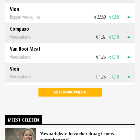
Vion
Biggen weekprijzen
€ 22,50
€ 0,50
Compaxo
Vleesvarkens
€ 1,32
€ 0,10
Van Rooi Meat
Vleesvarkens
€ 1,25
€ 0,10
Vion
Vleesvarkens
€ 1,28
€ 0,10
MEER MARKTPRIJZEN
MEEST GELEZEN
‘Gevaarlijkste bezoeker draagt soms
overschoenen’