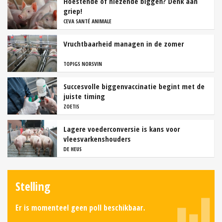
Hoestende of niezende biggen? Denk aan
griep!
CEVA SANTÉ ANIMALE
Vruchtbaarheid managen in de zomer
TOPIGS NORSVIN
Succesvolle biggenvaccinatie begint met de
juiste timing
ZOETIS
Lagere voederconversie is kans voor
vleesvarkenshouders
DE HEUS
Stelling
Er is momenteel geen poll beschikbaar.