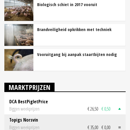
Biologisch schiet in 2017 vooruit
Brandveiligheid opkrikken met techniek
Vooruitgang bij aanpak staartbijten nodig
MARKTPRIJZEN
DCA BestPigletPrice
Biggen weekprijzen
€ 26,50
€ 0,50
Topigs Norsvin
Biggen weekprijzen
€ 35,00
€ 0,00