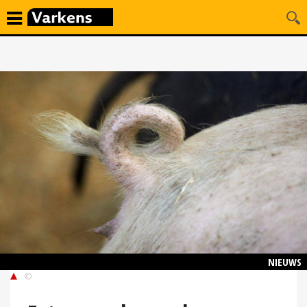
NIEUWS
©