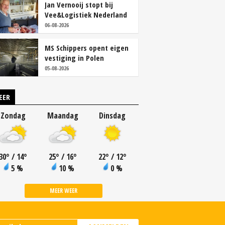
Jan Vernooij stopt bij
Vee&Logistiek Nederland
06-08-2026
MS Schippers opent eigen
vestiging in Polen
05-08-2026
EER
Zondag
Maandag
Dinsdag
30
°
/ 14
°
25
°
/ 16
°
22
°
/ 12
°
5 %
10 %
0 %
MEER WEER