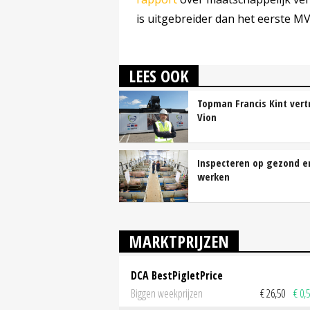
is uitgebreider dan het eerste MVO
LEES OOK
Topman Francis Kint vertr
Vion
Inspecteren op gezond en
werken
MARKTPRIJZEN
DCA BestPigletPrice
Biggen weekprijzen
€ 26,50
€ 0,