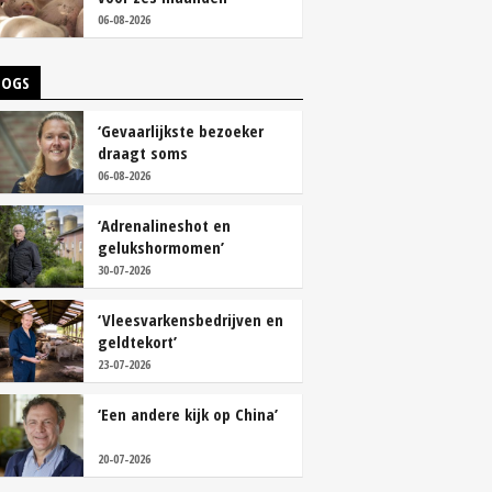
vastleggen
06-08-2026
LOGS
‘Gevaarlijkste bezoeker
draagt soms
overschoenen’
06-08-2026
‘Adrenalineshot en
gelukshormomen’
30-07-2026
‘Vleesvarkensbedrijven en
geldtekort’
23-07-2026
‘Een andere kijk op China’
20-07-2026