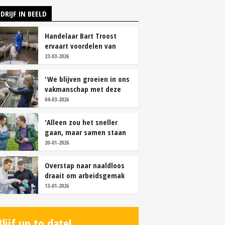
DRIJF IN BEELD
Handelaar Bart Troost
ervaart voordelen van
coöperatieve voerfusie
23-03-2026
'We blijven groeien in ons
vakmanschap met deze
teamaanpak'
04-03-2026
'Alleen zou het sneller
gaan, maar samen staan
we stukken sterker'
20-01-2026
Overstap naar naaldloos
draait om arbeidsgemak
en diervriendelijkheid
13-01-2026
Blijf up to date!