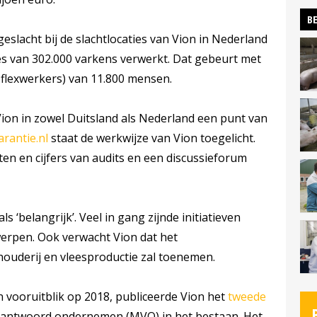
BE
geslacht bij de slachtlocaties van Vion in Nederland
es van 302.000 varkens verwerkt. Dat gebeurt met
 flexwerkers) van 11.800 mensen.
ion in zowel Duitsland als Nederland een punt van
rantie.nl
staat de werkwijze van Vion toegelicht.
ten en cijfers van audits en een discussieforum
s ‘belangrijk’. Veel in gang zijnde initiatieven
erpen. Ook verwacht Vion dat het
ouderij en vleesproductie zal toenemen.
n vooruitblik op 2018, publiceerde Vion het
tweede
rantwoord ondernemen (MVO) in het bestaan. Het