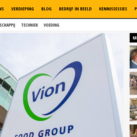
WS
VERDIEPING
BLOG
BEDRIJF IN BEELD
KENNISSESSIES
P
SCHAPPIJ
TECHNIEK
VOEDING
M