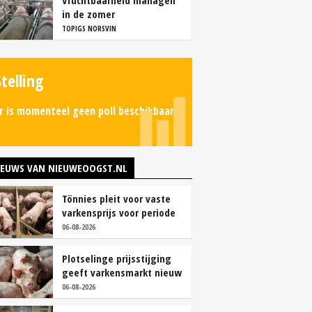
Vruchtbaarheid managen
in de zomer
TOPIGS NORSVIN
Stelling
r is momenteel geen poll beschikbaar.
IEUWS VAN NIEUWEOOGST.NL
Tönnies pleit voor vaste
varkensprijs voor periode
van zes maanden
06-08-2026
Plotselinge prijsstijging
geeft varkensmarkt nieuw
perspectief
06-08-2026