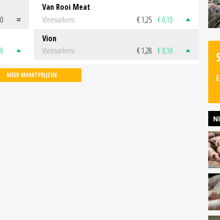
Van Rooi Meat
00
Vleesvarkens
€ 1,25
€ 0,10
Vion
50
Vleesvarkens
€ 1,28
€ 0,10
MEER MARKTPRIJZEN
E
N