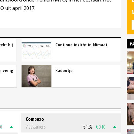
 uit april 2017.
M
P
ekt bij
Continue inzicht in klimaat
 veilig
Kadootje
Compaxo
50
Vleesvarkens
€ 1,32
€ 0,10