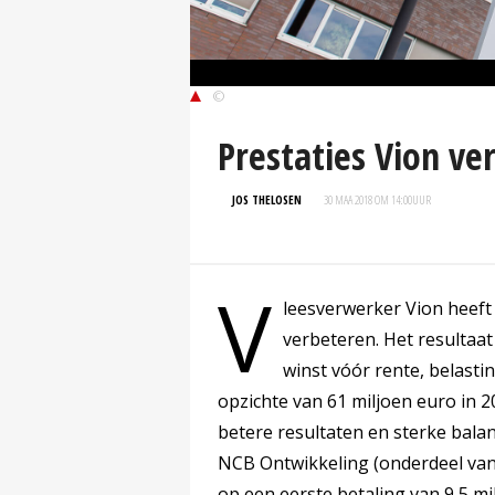
©
Prestaties Vion ve
JOS THELOSEN
30 MAA 2018 OM 14:00
UUR
V
leesverwerker Vion heeft 
verbeteren. Het resultaa
winst vóór rente, belasti
opzichte van 61 miljoen euro in 2
betere resultaten en sterke balan
NCB Ontwikkeling (onderdeel van
op een eerste betaling van 9,5 mi