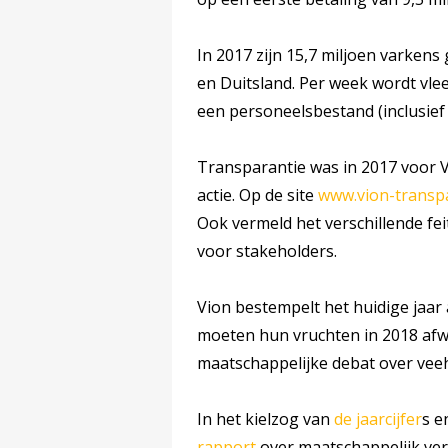
In 2017 zijn 15,7 miljoen varkens 
en Duitsland. Per week wordt vle
een personeelsbestand (inclusief
Transparantie was in 2017 voor V
actie. Op de site
www.vion-transpa
Ook vermeld het verschillende fei
voor stakeholders.
Vion bestempelt het huidige jaar al
moeten hun vruchten in 2018 afw
maatschappelijke debat over veeh
In het kielzog van
de jaarcijfer
s e
rapport
over maatschappelijk ve