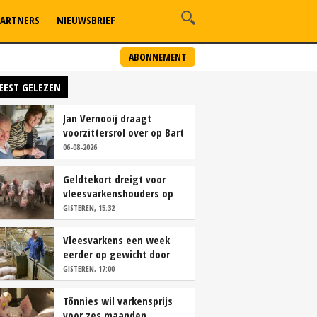
ARTNERS
NIEUWSBRIEF
ABONNEMENT
EEST GELEZEN
Jan Vernooij draagt
voorzittersrol over op Bart
Camps
06-08-2026
Geldtekort dreigt voor
vleesvarkenshouders op
vrije markt
GISTEREN, 15:32
Vleesvarkens een week
eerder op gewicht door
continu aanbod van
GISTEREN, 17:00
brijvoer
Tönnies wil varkensprijs
voor zes maanden