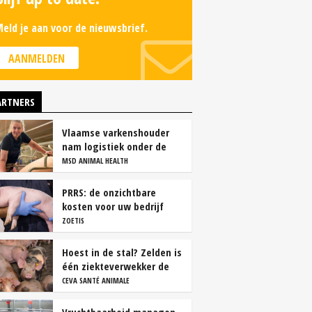
eld je aan voor de nieuwsbrief.
AANMELDEN
ARTNERS
Vlaamse varkenshouder
nam logistiek onder de
loep en spaart personeel
MSD ANIMAL HEALTH
PRRS: de onzichtbare
kosten voor uw bedrijf
ZOETIS
Hoest in de stal? Zelden is
één ziekteverwekker de
oorzaak
CEVA SANTÉ ANIMALE