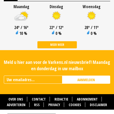
Maandag
Dinsdag
Woensdag
24
°
/ 16
°
22
°
/ 12
°
28
°
/ 11
°
10 %
0 %
0 %
MEER WEER
Meld u hier aan voor de Varkens.nl nieuwsbrief! Maandag
en donderdag in uw mailbox
AANMELDEN
OVER ONS
CONTACT
REDACTIE
ABONNEMENT
ADVERTEREN
RSS
PRIVACY
COOKIES
DISCLAIMER