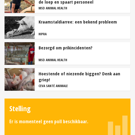
de loep en spaart personeel
MSD ANIMAL HEALTH
Kraamstaldiarree: een bekend probleem
HIPRA
Bezorgd om prikincidenten?
MSD ANIMAL HEALTH
Hoestende of niezende biggen? Denk aan
griep!
CEVA SANTÉ ANIMALE
Stelling
Er is momenteel geen poll beschikbaar.