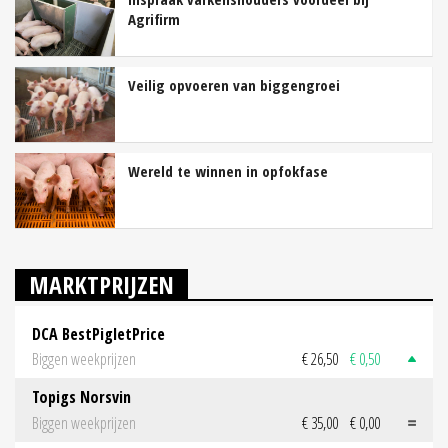
Agrifirm
Veilig opvoeren van biggengroei
Wereld te winnen in opfokfase
MARKTPRIJZEN
DCA BestPigletPrice
Biggen weekprijzen
€ 26,50
€ 0,50
Topigs Norsvin
Biggen weekprijzen
€ 35,00
€ 0,00