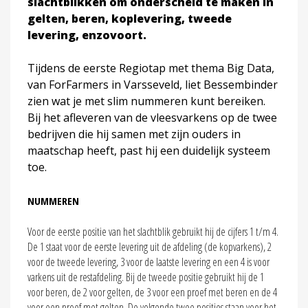
slachtblikken om onderscheid te maken in
gelten, beren, koplevering, tweede
levering, enzovoort.
Tijdens de eerste Regiotap met thema Big Data,
van ForFarmers in Varsseveld, liet Bessembinder
zien wat je met slim nummeren kunt bereiken.
Bij het afleveren van de vleesvarkens op de twee
bedrijven die hij samen met zijn ouders in
maatschap heeft, past hij een duidelijk systeem
toe.
NUMMEREN
Voor de eerste positie van het slachtblik gebruikt hij de cijfers 1 t/m 4.
De 1 staat voor de eerste levering uit de afdeling (de kopvarkens), 2
voor de tweede levering, 3 voor de laatste levering en een 4 is voor
varkens uit de restafdeling. Bij de tweede positie gebruikt hij de 1
voor beren, de 2 voor gelten, de 3 voor een proef met beren en de 4
voor een proef met gelten. De volgende twee posities staan voor het