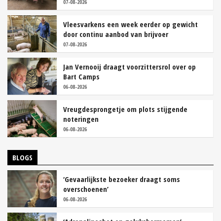
07-08-2026
Vleesvarkens een week eerder op gewicht
door continu aanbod van brijvoer
07-08-2026
Jan Vernooij draagt voorzittersrol over op
Bart Camps
06-08-2026
Vreugdesprongetje om plots stijgende
noteringen
06-08-2026
BLOGS
‘Gevaarlijkste bezoeker draagt soms
overschoenen’
06-08-2026