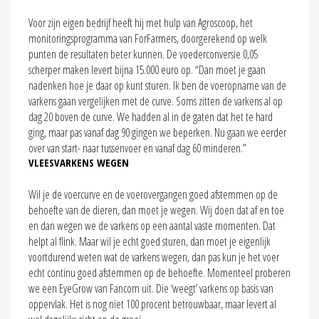
Voor zijn eigen bedrijf heeft hij met hulp van Agroscoop, het
monitoringsprogramma van ForFarmers, doorgerekend op welk
punten de resultaten beter kunnen. De voederconversie 0,05
scherper maken levert bijna 15.000 euro op. “Dan moet je gaan
nadenken hoe je daar op kunt sturen. Ik ben de voeropname van de
varkens gaan vergelijken met de curve. Soms zitten de varkens al op
dag 20 boven de curve. We hadden al in de gaten dat het te hard
ging, maar pas vanaf dag 90 gingen we beperken. Nu gaan we eerder
over van start- naar tussenvoer en vanaf dag 60 minderen.”
VLEESVARKENS WEGEN
Wil je de voercurve en de voerovergangen goed afstemmen op de
behoefte van de dieren, dan moet je wegen. Wij doen dat af en toe
en dan wegen we de varkens op een aantal vaste momenten. Dat
helpt al flink. Maar wil je echt goed sturen, dan moet je eigenlijk
voortdurend weten wat de varkens wegen, dan pas kun je het voer
echt continu goed afstemmen op de behoefte. Momenteel proberen
we een EyeGrow van Fancom uit. Die ‘weegt’ varkens op basis van
oppervlak. Het is nog niet 100 procent betrouwbaar, maar levert al