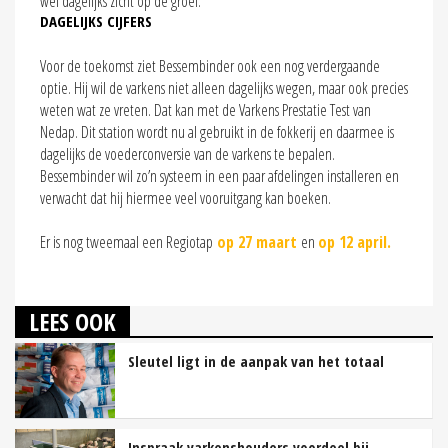
wel dagelijks zicht op de groei.
DAGELIJKS CIJFERS
Voor de toekomst ziet Bessembinder ook een nog verdergaande
optie. Hij wil de varkens niet alleen dagelijks wegen, maar ook precies
weten wat ze vreten. Dat kan met de Varkens Prestatie Test van
Nedap. Dit station wordt nu al gebruikt in de fokkerij en daarmee is
dagelijks de voederconversie van de varkens te bepalen.
Bessembinder wil zo’n systeem in een paar afdelingen installeren en
verwacht dat hij hiermee veel vooruitgang kan boeken.
Er is nog tweemaal een Regiotap
op 27 maart
en
op 12 april.
LEES OOK
Sleutel ligt in de aanpak van het totaal
Inspraak varkenshouders voordeel bij