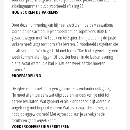
afdelingsnummer, dus bijvoorbeeld afdeling 26.
HOE SCOREN DE VARKENS
Door deze nummering kan hij heel exact zien hoe de vleesvarkens
scoren op de slachterij. Bijvoorbeeld dat de kopvarkens 100,8 kilo
geslacht wogen met 14,1 spek en 69,3 spier. En hij ziet of hij de juiste
varkens heeft uitgezocht om af te leveren. Bijvoorbeeld zes gelten die
bij afleveren de 92 kilo geslacht niet halen. “Die had ik gerust nog een
week kunnen laten liggen. Of juist vier beren in de laatste levering
die te zwaar waren, die had ik juist een week eerder moeten
leveren.”
PROEFAFDELING
De cijfers voor proefafdelingen gebruikt Bessembinder ook geregeld.
“Je moet af en toe eens wat uitproberen, anders kom je niet tot
betere resultaten. Wat gebeurt er als ik onbeperkt blijf voeren in
vergelijking met beperkt voeren? Wat als ik zwaarder aflever, of een
hoog opleggewicht heb? Met Agroscoop kun je vervolgens de
resultaten goed vergelijken.”
VOEDERCONVERSIE VERBETEREN