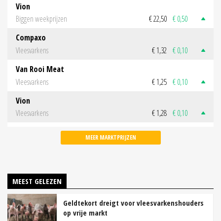
Vion
Biggen weekprijzen
€ 22,50
€ 0,50
Compaxo
Vleesvarkens
€ 1,32
€ 0,10
Van Rooi Meat
Vleesvarkens
€ 1,25
€ 0,10
Vion
Vleesvarkens
€ 1,28
€ 0,10
MEER MARKTPRIJZEN
MEEST GELEZEN
Geldtekort dreigt voor vleesvarkenshouders
op vrije markt