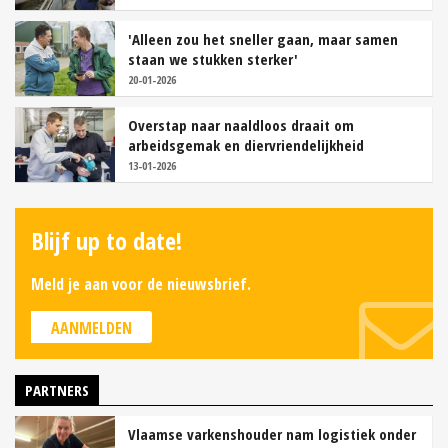
'Alleen zou het sneller gaan, maar samen
staan we stukken sterker'
20-01-2026
Overstap naar naaldloos draait om
arbeidsgemak en diervriendelijkheid
13-01-2026
Blijf up to date!
Meld je aan voor de nieuwsbrief.
AANMELDEN
PARTNERS
Vlaamse varkenshouder nam logistiek onder