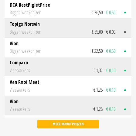
DCA BestPigletPrice
Biggen weekprijzen
€ 26,50
€ 0,50
Topigs Norsvin
Biggen weekprijzen
€ 35,00
€ 0,00
Vion
Biggen weekprijzen
€ 22,50
€ 0,50
Compaxo
Vleesvarkens
€ 1,32
€ 0,10
Van Rooi Meat
Vleesvarkens
€ 1,25
€ 0,10
Vion
Vleesvarkens
€ 1,28
€ 0,10
MEER MARKTPRIJZEN