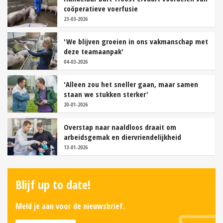
coöperatieve voerfusie
23-03-2026
'We blijven groeien in ons vakmanschap met
deze teamaanpak'
04-03-2026
'Alleen zou het sneller gaan, maar samen
staan we stukken sterker'
20-01-2026
Overstap naar naaldloos draait om
arbeidsgemak en diervriendelijkheid
13-01-2026
Blijf up to date!
Meld je aan voor de nieuwsbrief.