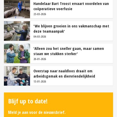
Handelaar Bart Troost ervaart voordelen van
coöperatieve voerfusie
23-03-2026
'We blijven groeien in ons vakmanschap met
deze teamaanpak'
04-03-2026
'Alleen zou het sneller gaan, maar samen
staan we stukken sterker'
20-01-2026
Overstap naar naaldloos draait om
arbeidsgemak en diervriendelijkheid
13-01-2026
Blijf up to date!
Meld je aan voor de nieuwsbrief.