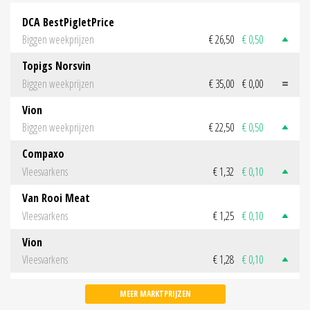
DCA BestPigletPrice
Biggen weekprijzen
€ 26,50
€ 0,50
Topigs Norsvin
Biggen weekprijzen
€ 35,00
€ 0,00
Vion
Biggen weekprijzen
€ 22,50
€ 0,50
Compaxo
Vleesvarkens
€ 1,32
€ 0,10
Van Rooi Meat
Vleesvarkens
€ 1,25
€ 0,10
Vion
Vleesvarkens
€ 1,28
€ 0,10
MEER MARKTPRIJZEN