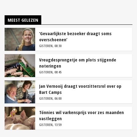
MEEST GELEZEN
‘Gevaarlijkste bezoeker draagt soms
overschoenen’
GISTEREN, 08:30
Vreugdesprongetje om plots stijgende
noteringen
GISTEREN, 08:45
Jan Vernooij draagt voorzittersrol over op
Bart Camps
GISTEREN, 06:00
Tönnies wil varkensprijs voor zes maanden
vastleggen
GISTEREN, 13:59