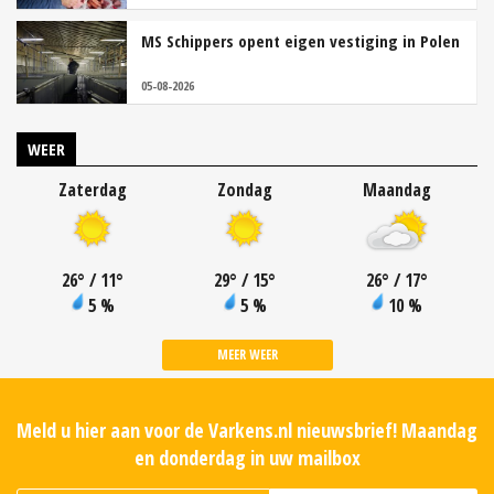
MS Schippers opent eigen vestiging in Polen
05-08-2026
WEER
Zaterdag
Zondag
Maandag
26
°
/ 11
°
29
°
/ 15
°
26
°
/ 17
°
5 %
5 %
10 %
MEER WEER
Meld u hier aan voor de Varkens.nl nieuwsbrief! Maandag
en donderdag in uw mailbox