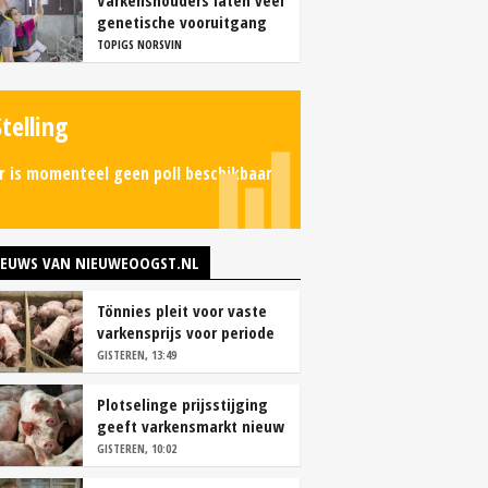
Varkenshouders laten veel
genetische vooruitgang
liggen
TOPIGS NORSVIN
Stelling
r is momenteel geen poll beschikbaar.
IEUWS VAN NIEUWEOOGST.NL
Tönnies pleit voor vaste
varkensprijs voor periode
van zes maanden
GISTEREN, 13:49
Plotselinge prijsstijging
geeft varkensmarkt nieuw
perspectief
GISTEREN, 10:02