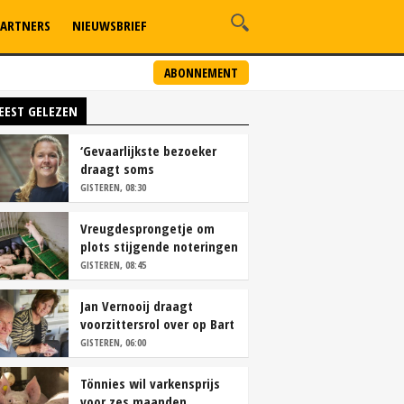
ARTNERS
NIEUWSBRIEF
ABONNEMENT
EEST GELEZEN
‘Gevaarlijkste bezoeker
draagt soms
overschoenen’
GISTEREN, 08:30
Vreugdesprongetje om
plots stijgende noteringen
GISTEREN, 08:45
Jan Vernooij draagt
voorzittersrol over op Bart
Camps
GISTEREN, 06:00
Tönnies wil varkensprijs
voor zes maanden