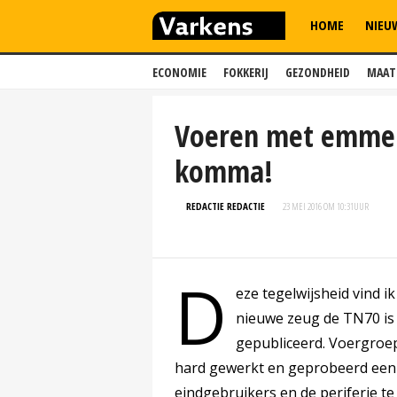
HOME
NIEU
ECONOMIE
FOKKERIJ
GEZONDHEID
MAAT
Voeren met emmer,
komma!
REDACTIE REDACTIE
23 MEI 2016 OM 10:31
UUR
D
eze tegelwijsheid vind i
nieuwe zeug de TN70 is
gepubliceerd. Voergroep
hard gewerkt en geprobeerd een 
eindgebruikers en de periferie te s