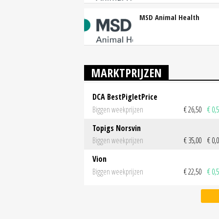
MSD Animal Health
MARKTPRIJZEN
DCA BestPigletPrice
Biggen weekprijzen
€ 26,50
€ 0,
Topigs Norsvin
Biggen weekprijzen
€ 35,00
€ 0,
Vion
Biggen weekprijzen
€ 22,50
€ 0,