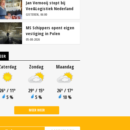
Jan Vernooij stopt bij
Vee&Logistiek Nederland
GISTEREN, 06:00
MS Schippers opent eigen
vestiging in Polen
05-08-2026
EER
Zaterdag
Zondag
Maandag
26
°
/ 11
°
29
°
/ 15
°
26
°
/ 17
°
5 %
5 %
10 %
MEER WEER