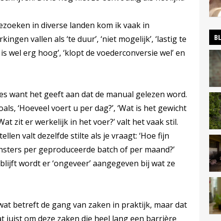
bezoeken in diverse landen kom ik vaak in
B
gen vallen als ‘te duur’, ‘niet mogelijk’, ‘lastig te
s wel erg hoog’, ‘klopt de voederconversie wel’ en
ties want het geeft aan dat de manual gelezen word.
als, ‘Hoeveel voert u per dag?’, ‘Wat is het gewicht
t zit er werkelijk in het voer?’ valt het vaak stil.
llen valt dezelfde stilte als je vraagt: ‘Hoe fijn
nsters per geproduceerde batch of per maand?’
l blijft wordt er ‘ongeveer’ aangegeven bij wat ze
at betreft de gang van zaken in praktijk, maar dat
at juist om deze zaken die heel lang een barrière