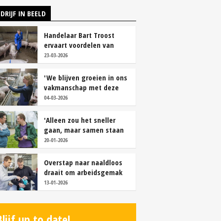
DRIJF IN BEELD
Handelaar Bart Troost
ervaart voordelen van
coöperatieve voerfusie
23-03-2026
'We blijven groeien in ons
vakmanschap met deze
teamaanpak'
04-03-2026
'Alleen zou het sneller
gaan, maar samen staan
we stukken sterker'
20-01-2026
Overstap naar naaldloos
draait om arbeidsgemak
en diervriendelijkheid
13-01-2026
Blijf up to date!