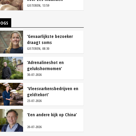
vastleggen
GISTEREN, 13:59
LOGS
‘Gevaarlijkste bezoeker
draagt soms
overschoenen’
GISTEREN, 08:30
‘Adrenalineshot en
gelukshormomen’
30-07-2026
‘Vleesvarkensbedrijven en
geldtekort’
23-07-2026
‘Een andere kijk op China’
20-07-2026