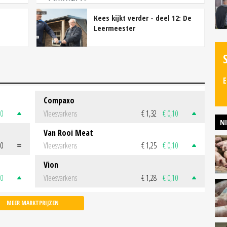
Kees kijkt verder - deel 12: De
Leermeester
E
Compaxo
50
Vleesvarkens
€ 1,32
€ 0,10
N
Van Rooi Meat
00
Vleesvarkens
€ 1,25
€ 0,10
Vion
50
Vleesvarkens
€ 1,28
€ 0,10
MEER MARKTPRIJZEN