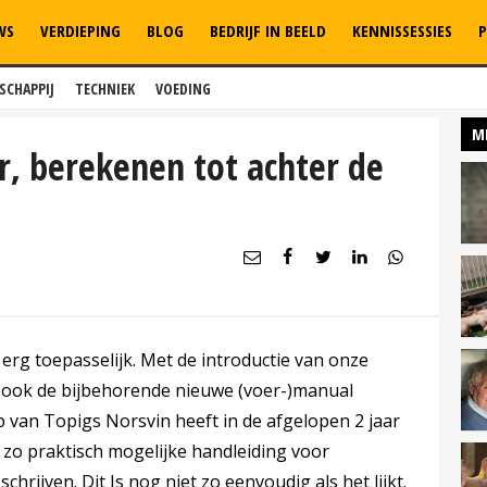
WS
VERDIEPING
BLOG
BEDRIJF IN BEELD
KENNISSESSIES
P
SCHAPPIJ
TECHNIEK
VOEDING
M
 berekenen tot achter de
k erg toepasselijk. Met de introductie van onze
 ook de bijbehorende nieuwe (voer-)manual
 van Topigs Norsvin heeft in de afgelopen 2 jaar
zo praktisch mogelijke handleiding voor
chrijven. Dit Is nog niet zo eenvoudig als het lijkt.