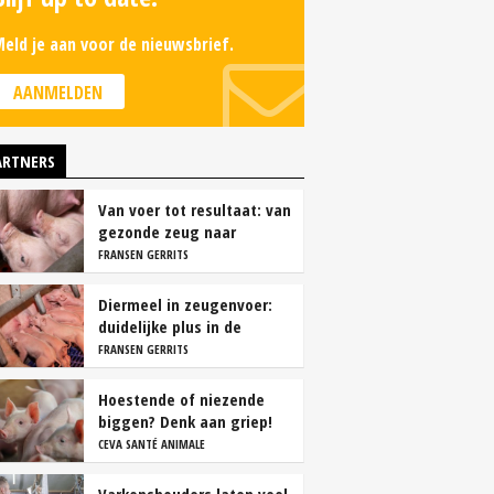
eld je aan voor de nieuwsbrief.
AANMELDEN
ARTNERS
Van voer tot resultaat: van
gezonde zeug naar
succesvolle biggen
FRANSEN GERRITS
Diermeel in zeugenvoer:
duidelijke plus in de
kraamstal
FRANSEN GERRITS
Hoestende of niezende
biggen? Denk aan griep!
CEVA SANTÉ ANIMALE