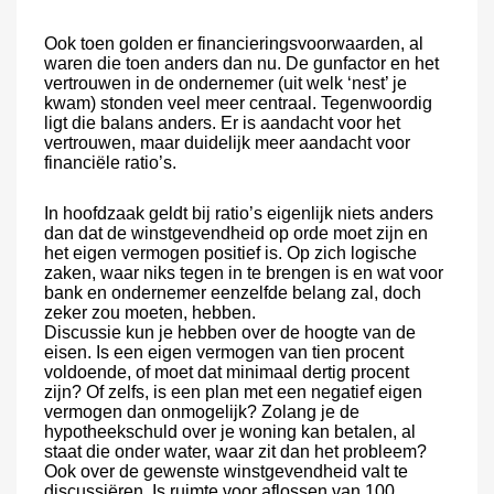
Ook toen golden er financieringsvoorwaarden, al
waren die toen anders dan nu. De gunfactor en het
vertrouwen in de ondernemer (uit welk ‘nest’ je
kwam) stonden veel meer centraal. Tegenwoordig
ligt die balans anders. Er is aandacht voor het
vertrouwen, maar duidelijk meer aandacht voor
financiële ratio’s
.
In hoofdzaak geldt bij ratio’s eigenlijk niets anders
dan dat de winstgevendheid op orde moet zijn en
het eigen vermogen positief is. Op zich logische
zaken, waar niks tegen in te brengen is en wat voor
bank en ondernemer eenzelfde belang zal, doch
zeker zou moeten, hebben.
Discussie kun je hebben over de hoogte van de
eisen. Is een eigen vermogen van tien procent
voldoende, of moet dat minimaal dertig procent
zijn? Of zelfs, is een plan met een negatief eigen
vermogen dan onmogelijk? Zolang je de
hypotheekschuld over je woning kan betalen, al
staat die onder water, waar zit dan het probleem?
Ook over de gewenste winstgevendheid valt te
discussiëren. Is ruimte voor aflossen van 100