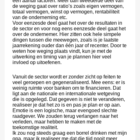
een aantal factoren. Meer dan tweederde deel van
de weging gaat over ratio’s zoals eigen vermogen,
totaal vermogen, winst op vermogen, rentabiliteit
van de onderneming etc.
Voor eenzesde deel gaat het over de resultaten in
de sector en voor nog eens eenzesde deel gaat het
over de ondernemer. H
ier zitten ook hele simpele
dingen tussen die meewegen, zoals is je laatste
jaarrekening ouder dan één jaar of recenter.
Door te
weten hoe weging plaats vindt, kun je met de
uitwerking en timing van je plannen hier veel
invloed op uitoefenen.
Vanuit de sector wordt er zonder zicht op feiten te
veel geroepen en gegeneraliseerd. Mee eens: er is
weinig ruimte voor banken om te financieren. Dat
ligt aan de nationale en internationale wetgeving
die is opgelegd. Dat gegeven is niet te veranderen,
realiseer je dat het zo is en pas je plan er op aan.
Emotie is een logische, maar evengoed slechte
raadgever. We zouden terug verlangen naar het
verleden, maar hebben te maken met de
toekomstige realiteit.
Ik zou nog steeds graag een borrel drinken met mijn
opa, maar ik realiseer me dat die tijd nooit meer