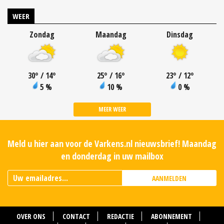
WEER
Zondag
Maandag
Dinsdag
30
°
/ 14
°
25
°
/ 16
°
23
°
/ 12
°
5 %
10 %
0 %
MEER WEER
Meld u hier aan voor de Varkens.nl nieuwsbrief! Maandag
en donderdag in uw mailbox
AANMELDEN
OVER ONS
CONTACT
REDACTIE
ABONNEMENT