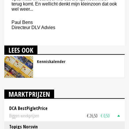
terug komt. En wellicht denkt mijn kleinzoon dat ook
wel weer...
Paul Bens
Directeur DLV Advies
LEES OOK
Kenniskalender
MARKTPRIJZEN
DCA BestPigletPrice
Biggen weekprijzen
€ 26,50
€ 0,50
Topigs Norsvin