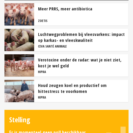
Meer PRRS, meer antibiotica
ZOETIS
Luchtwegproblemen bij vleesvarkens: impact
op karkas- en vleeskwaliteit
CEVA SANTÉ ANIMALE
Verotoxine onder de radar: wat je niet ziet,
kost je wel geld
HIPRA
Houd zeugen koel en productief om
hittestress te voorkomen
HIPRA
Stelling
Er is momenteel geen poll beschikbaar.