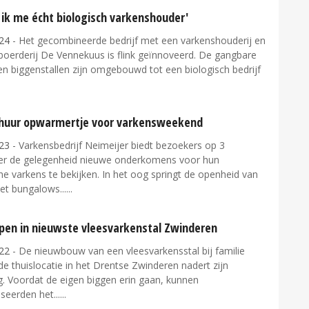
 ik me écht biologisch varkenshouder'
24
- Het gecombineerde bedrijf met een varkenshouderij en
boerderij De Vennekuus is flink geïnnoveerd. De gangbare
n biggenstallen zijn omgebouwd tot een biologisch bedrijf
huur opwarmertje voor varkensweekend
23
- Varkensbedrijf Neimeijer biedt bezoekers op 3
r de gelegenheid nieuwe onderkomens voor hun
he varkens te bekijken. In het oog springt de openheid van
et bungalows...
rpen in nieuwste vleesvarkenstal Zwinderen
22
- De nieuwbouw van een vleesvarkensstal bij familie
 thuislocatie in het Drentse Zwinderen nadert zijn
g. Voordat de eigen biggen erin gaan, kunnen
seerden het...