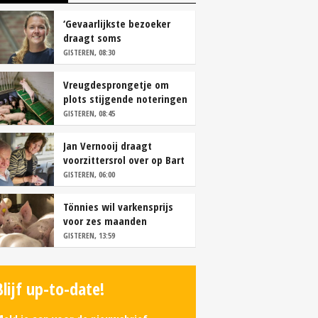
‘Gevaarlijkste bezoeker
draagt soms
overschoenen’
GISTEREN, 08:30
Vreugdesprongetje om
plots stijgende noteringen
GISTEREN, 08:45
Jan Vernooij draagt
voorzittersrol over op Bart
Camps
GISTEREN, 06:00
Tönnies wil varkensprijs
voor zes maanden
vastleggen
GISTEREN, 13:59
Blijf up-to-date!