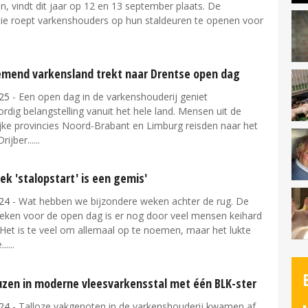
n, vindt dit jaar op 12 en 13 september plaats. De
tie roept varkenshouders op hun staldeuren te openen voor
mend varkensland trekt naar Drentse open dag
25
- Een open dag in de varkenshouderij geniet
dig belangstelling vanuit het hele land. Mensen uit de
ijke provincies Noord-Brabant en Limburg reisden naar het
rijber...
ek 'stalopstart' is een gemis'
24
- Wat hebben we bijzondere weken achter de rug. De
weken voor de open dag is er nog door veel mensen keihard
Het is te veel om allemaal op te noemen, maar het lukte
..
zen in moderne vleesvarkensstal met één BLK-ster
24
- Talloze vakgenoten in de varkenshouderij kwamen af