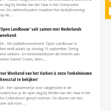
M
n dag bij familie Van der Haar in het Overijsselse
orn. De varkenshouders maakten hun bedrijfsvoering
op de...
'Open Landbouw' valt samen met Nederlands
sweekend
24
- Het publieksevenement 'Open Landbouw' in
en vindt plaats op zondag 15 september. Dertig
ieve varkens- en rundveebedrijven die leveren aan
erker Danish Crown, laten...
voor Weekend van het Varken is onze fonkelnieuwe
kensstal te bekijken'
24
- Een opwarmertje voor vakgenoten in de
uderij kun je de open dag bij familie Van der Haar in het
else Collendoorn gerust noemen. De deuren van een
uwe stal voor...