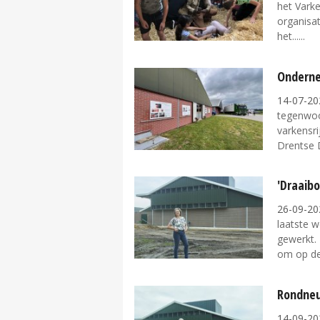
het Varke
organisa
het...
Onderne
14-07-20
tegenwoor
varkensr
Drentse D
'Draaibo
26-09-20
laatste 
gewerkt. 
om op de.
Rondneu
14-09-20