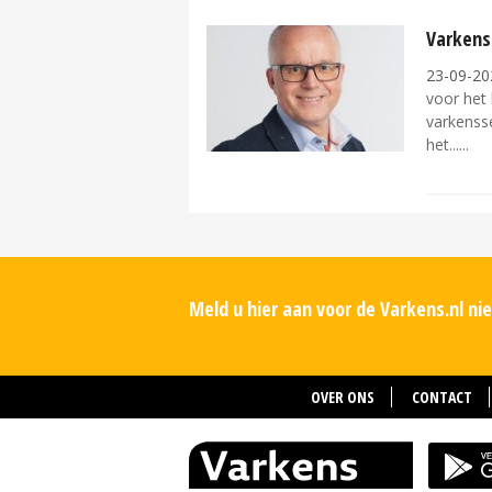
Varkens
23-09-20
voor het
varkenss
het...
Meld u hier aan voor de Varkens.nl n
OVER ONS
CONTACT