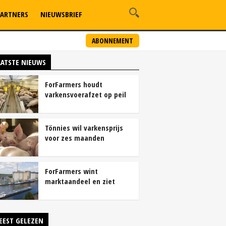
ARTNERS
NIEUWSBRIEF
ABONNEMENT
AATSTE NIEUWS
ForFarmers houdt
varkensvoerafzet op peil
ondanks krimp
varkensstapel
Tönnies wil varkensprijs
voor zes maanden
vastleggen
ForFarmers wint
marktaandeel en ziet
winst sterk groeien
EEST GELEZEN