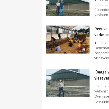
op de ope
Collendo
gesloten 
Deense 
varken
12-09-20
Denemark
coöperat
vleesverw
'Daags 
vleesvar
05-09-20
varkensho
Overijss
fonkelnie