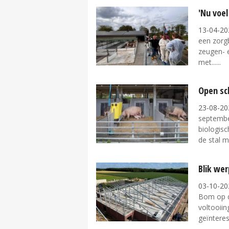
'Nu voel
13-04-20
een zorg
zeugen- e
met...
Open sc
23-08-20
septembe
biologisc
de stal m
Blik we
03-10-20
Bom op de
voltooiin
geïnteres