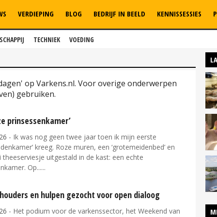
WS
VERDIEPING
BLOG
BEDRIJF IN BEELD
KENNISSESSIES
P
SCHAPPIJ
TECHNIEK
VOEDING
L
 dagen' op Varkens.nl. Voor overige onderwerpen
ven) gebruiken.
oze prinsessenkamer’
26
- Ik was nog geen twee jaar toen ik mijn eerste
idenkamer’ kreeg. Roze muren, een ‘grotemeidenbed’ en
theeserviesje uitgestald in de kast: een echte
nkamer. Op...
houders en hulpen gezocht voor open dialoog
26
- Het podium voor de varkenssector, het Weekend van
M