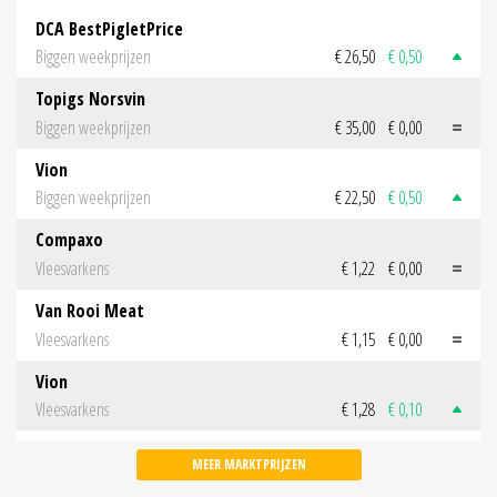
DCA BestPigletPrice
Biggen weekprijzen
€ 26,50
€ 0,50
Topigs Norsvin
Biggen weekprijzen
€ 35,00
€ 0,00
Vion
Biggen weekprijzen
€ 22,50
€ 0,50
Compaxo
Vleesvarkens
€ 1,22
€ 0,00
Van Rooi Meat
Vleesvarkens
€ 1,15
€ 0,00
Vion
Vleesvarkens
€ 1,28
€ 0,10
MEER MARKTPRIJZEN