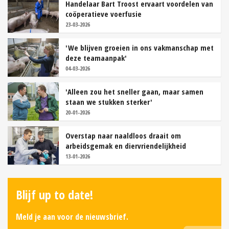
Handelaar Bart Troost ervaart voordelen van
coöperatieve voerfusie
23-03-2026
'We blijven groeien in ons vakmanschap met
deze teamaanpak'
04-03-2026
'Alleen zou het sneller gaan, maar samen
staan we stukken sterker'
20-01-2026
Overstap naar naaldloos draait om
arbeidsgemak en diervriendelijkheid
13-01-2026
Blijf up to date!
Meld je aan voor de nieuwsbrief.