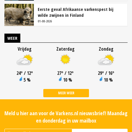
Eerste geval Afrikaanse varkenspest bij
wilde zwijnen in Finland
01-08-2026
WEER
Vrijdag
Zaterdag
Zondag
24
°
/ 12
°
27
°
/ 12
°
29
°
/ 16
°
5 %
10 %
10 %
MEER WEER
Meld u hier aan voor de Varkens.nl nieuwsbrief! Maandag
en donderdag in uw mailbox