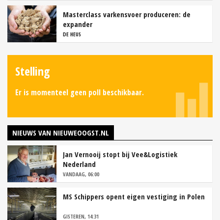
Masterclass varkensvoer produceren: de
expander
DE HEUS
Stelling
Er is momenteel geen poll beschikbaar.
NIEUWS VAN NIEUWEOOGST.NL
Jan Vernooij stopt bij Vee&Logistiek
Nederland
VANDAAG, 06:00
MS Schippers opent eigen vestiging in Polen
GISTEREN, 14:31