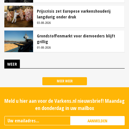
Prijscrisis zet Europese varkenshouderij
langdurig onder druk
03-08-2026
Grondstoffenmarkt voor diervoeders blijft
grillig
01-08-2026
WEER
MEER WEER
Meld u hier aan voor de Varkens.nl nieuwsbrief! Maandag
en donderdag in uw mailbox
AANMELDEN