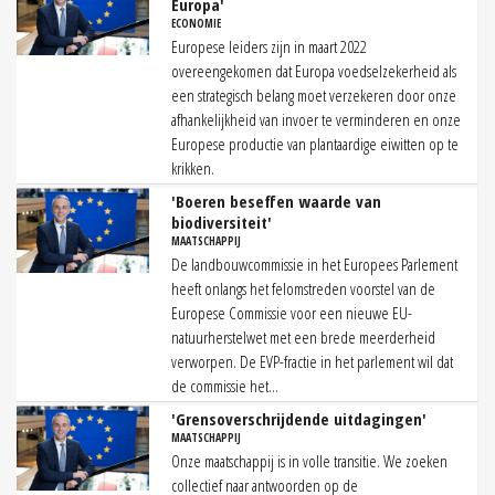
Europa'
ECONOMIE
Europese leiders zijn in maart 2022
overeengekomen dat Europa voedselzekerheid als
een strategisch belang moet verzekeren door onze
afhankelijkheid van invoer te verminderen en onze
Europese productie van plantaardige eiwitten op te
krikken.
'Boeren beseffen waarde van
biodiversiteit'
MAATSCHAPPIJ
De landbouwcommissie in het Europees Parlement
heeft onlangs het felomstreden voorstel van de
Europese Commissie voor een nieuwe EU-
natuurherstelwet met een brede meerderheid
verworpen. De EVP-fractie in het parlement wil dat
de commissie het...
'Grensoverschrijdende uitdagingen'
MAATSCHAPPIJ
Onze maatschappij is in volle transitie. We zoeken
collectief naar antwoorden op de