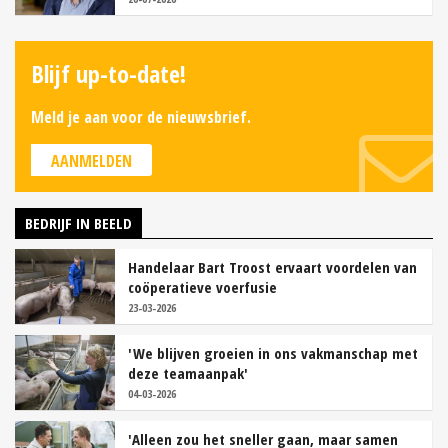
Blijf up-to-date!
Meld je aan voor de nieuwsbrief.
AANMELDEN
BEDRIJF IN BEELD
Handelaar Bart Troost ervaart voordelen van
coöperatieve voerfusie
23-03-2026
'We blijven groeien in ons vakmanschap met
deze teamaanpak'
04-03-2026
'Alleen zou het sneller gaan, maar samen