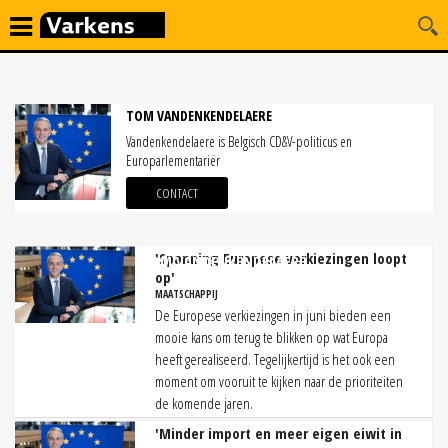
TOM VANDENKENDELAERE
Vandenkendelaere is Belgisch CD&V-politicus en
Europarlementariër
CONTACT
'Spanning Europese verkiezingen loopt
ARTIKELEN DOOR TOM VANDENKENDELAERE
op'
MAATSCHAPPIJ
De Europese verkiezingen in juni bieden een
mooie kans om terug te blikken op wat Europa
heeft gerealiseerd. Tegelijkertijd is het ook een
moment om vooruit te kijken naar de prioriteiten
de komende jaren.
'Minder import en meer eigen eiwit in