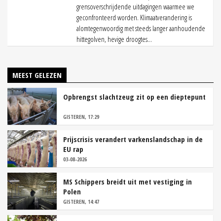
grensoverschrijdende uitdagingen waarmee we
geconfronteerd worden. Klimaatverandering is
alomtegenwoordig met steeds langer aanhoudende
hittegolven, hevige droogtes...
MEEST GELEZEN
Opbrengst slachtzeug zit op een dieptepunt
GISTEREN, 17:29
Prijscrisis verandert varkenslandschap in de
EU rap
03-08-2026
MS Schippers breidt uit met vestiging in
Polen
GISTEREN, 14:47