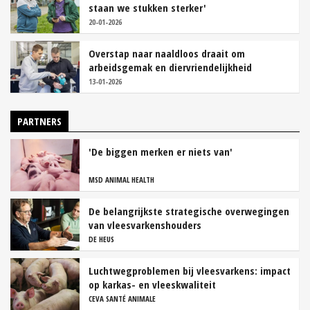
staan we stukken sterker'
20-01-2026
Overstap naar naaldloos draait om
arbeidsgemak en diervriendelijkheid
13-01-2026
PARTNERS
'De biggen merken er niets van'
MSD ANIMAL HEALTH
De belangrijkste strategische overwegingen
van vleesvarkenshouders
DE HEUS
Luchtwegproblemen bij vleesvarkens: impact
op karkas- en vleeskwaliteit
CEVA SANTÉ ANIMALE