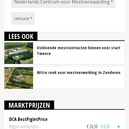
Nederlands Centrum voor Mestverwaarding
renure
LEES OOK
Voldoende mestcontracten binnen voor start
Twence
Witte rook voor mestverwerking in Zenderen
MARKTPRIJZEN
DCA BestPigletPrice
Biggen weekprijzen
€ 26,50
€ 0,50