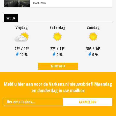
05-08-2026
WEER
Vrijdag
Zaterdag
Zondag
23
°
/ 12
°
27
°
/ 11
°
30
°
/ 14
°
10 %
0 %
0 %
MEER WEER
Meld u hier aan voor de Varkens.nl nieuwsbrief! Maandag
en donderdag in uw mailbox
AANMELDEN