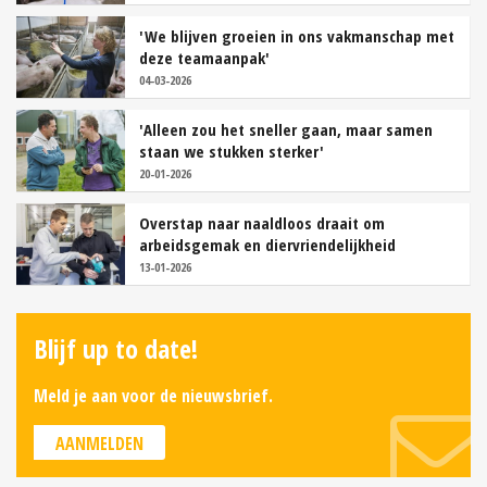
'We blijven groeien in ons vakmanschap met
deze teamaanpak'
04-03-2026
'Alleen zou het sneller gaan, maar samen
staan we stukken sterker'
20-01-2026
Overstap naar naaldloos draait om
arbeidsgemak en diervriendelijkheid
13-01-2026
Blijf up to date!
Meld je aan voor de nieuwsbrief.
AANMELDEN