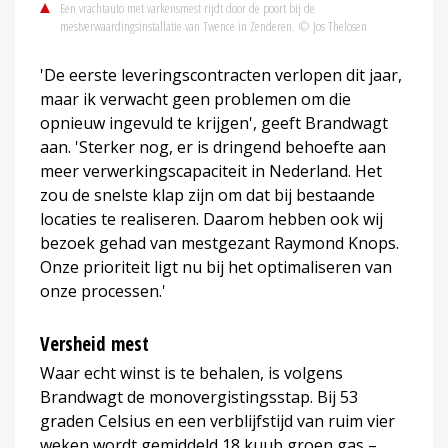
Een vrachtauto met varkensmest rijdt door de poort bij de
mestverwaardingsinstallatie van Twence in Zenderen. © Jos Thelosen
'De eerste leveringscontracten verlopen dit jaar,
maar ik verwacht geen problemen om die
opnieuw ingevuld te krijgen', geeft Brandwagt
aan. 'Sterker nog, er is dringend behoefte aan
meer verwerkingscapaciteit in Nederland. Het
zou de snelste klap zijn om dat bij bestaande
locaties te realiseren. Daarom hebben ook wij
bezoek gehad van mestgezant Raymond Knops.
Onze prioriteit ligt nu bij het optimaliseren van
onze processen.'
Versheid mest
Waar echt winst is te behalen, is volgens
Brandwagt de monovergistingsstap. Bij 53
graden Celsius en een verblijfstijd van ruim vier
weken wordt gemiddeld 18 kuub groen gas –