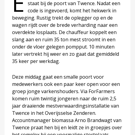
E
staat bij de poort van Twence. Nadat een
code is ingevoerd, komt het hekwerk in
beweging. Rustig trekt de oplegger op en de
wagen rijdt over de brede verharding naar een
overdekte losplaats. De chauffeur koppelt een
slang aan en ruim 35 ton mest stroomt in een
onder de vloer gelegen pompput. 10 minuten
later vertrekt hij weer en zo gaat dat gemiddeld
35 keer per werkdag.
Deze middag gaat een smalle poort voor
medewerkers ook een paar keer open voor een
groep jonge varkenshouders. Via ForFarmers
komen ruim twintig jongeren naar de ruim 2,5
jaar draaiende mestverwaardingsinstallatie van
Twence in het Overijsselse Zenderen.
Accountmanager biomassa Arno Brandwagt van
Twence praat hen bij en leidt ze in groepjes over
het complex bij een voormalige stortplaats.