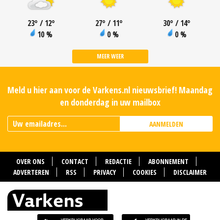
23
°
/ 12
°
27
°
/ 11
°
30
°
/ 14
°
10 %
0 %
0 %
MEER WEER
Meld u hier aan voor de Varkens.nl nieuwsbrief! Maandag
en donderdag in uw mailbox
AANMELDEN
OVER ONS
CONTACT
REDACTIE
ABONNEMENT
ADVERTEREN
RSS
PRIVACY
COOKIES
DISCLAIMER