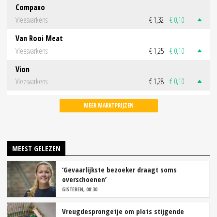
Compaxo
Vleesvarkens
€ 1,32
€ 0,10
Van Rooi Meat
Vleesvarkens
€ 1,25
€ 0,10
Vion
Vleesvarkens
€ 1,28
€ 0,10
MEER MARKTPRIJZEN
MEEST GELEZEN
‘Gevaarlijkste bezoeker draagt soms
overschoenen’
GISTEREN, 08:30
Vreugdesprongetje om plots stijgende