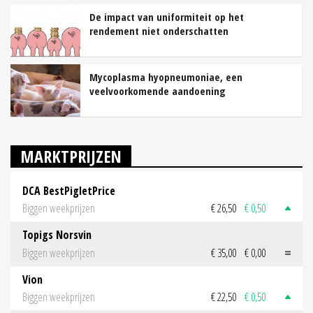
De impact van uniformiteit op het
rendement niet onderschatten
Mycoplasma hyopneumoniae, een
veelvoorkomende aandoening
MARKTPRIJZEN
DCA BestPigletPrice
Biggen weekprijzen
€ 26,50
€ 0,50
Topigs Norsvin
Biggen weekprijzen
€ 35,00
€ 0,00
Vion
Biggen weekprijzen
€ 22,50
€ 0,50