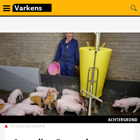
ACHTERGROND
© Studio Van Assendelft