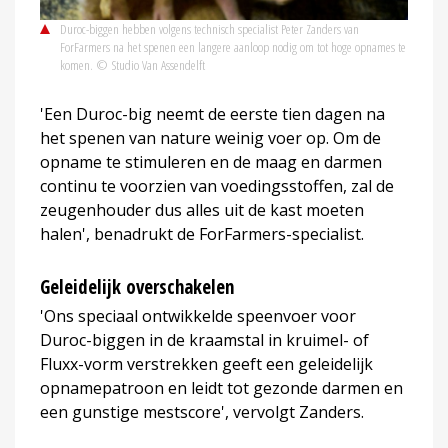
Duroc-biggen hebben volgens technisch specialist Peter Zanders van
ForFarmers na het spenen een langere aanloop nodig om tot hoge opnames te
komen. © Studio Van Assendelft
'Een Duroc-big neemt de eerste tien dagen na
het spenen van nature weinig voer op. Om de
opname te stimuleren en de maag en darmen
continu te voorzien van voedingsstoffen, zal de
zeugenhouder dus alles uit de kast moeten
halen', benadrukt de ForFarmers-specialist.
Geleidelijk overschakelen
'Ons speciaal ontwikkelde speenvoer voor
Duroc-biggen in de kraamstal in kruimel- of
Fluxx-vorm verstrekken geeft een geleidelijk
opnamepatroon en leidt tot gezonde darmen en
een gunstige mestscore', vervolgt Zanders.