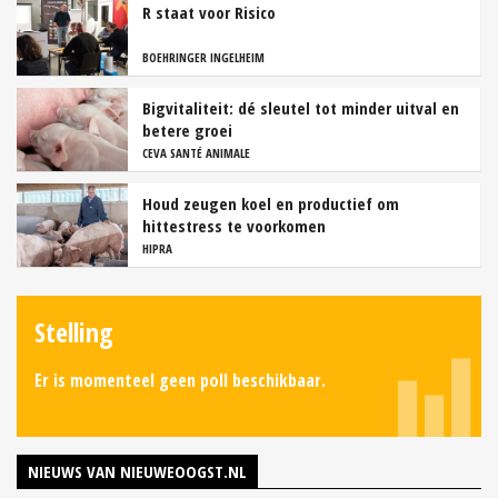
R staat voor Risico
BOEHRINGER INGELHEIM
Bigvitaliteit: dé sleutel tot minder uitval en
betere groei
CEVA SANTÉ ANIMALE
Houd zeugen koel en productief om
hittestress te voorkomen
HIPRA
Stelling
Er is momenteel geen poll beschikbaar.
NIEUWS VAN NIEUWEOOGST.NL