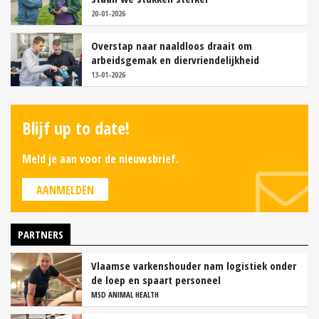
20-01-2026
Overstap naar naaldloos draait om
arbeidsgemak en diervriendelijkheid
13-01-2026
Blijf up to date!
Meld je aan voor de nieuwsbrief.
AANMELDEN
PARTNERS
Vlaamse varkenshouder nam logistiek onder
de loep en spaart personeel
MSD ANIMAL HEALTH