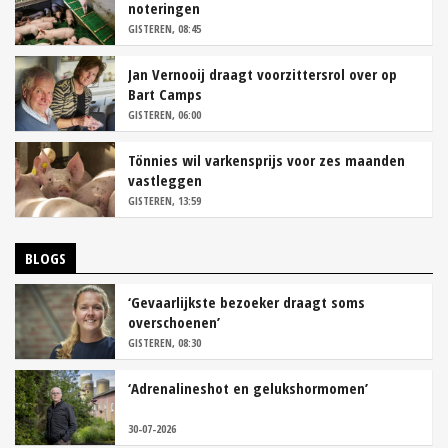
noteringen
GISTEREN, 08:45
Jan Vernooij draagt voorzittersrol over op
Bart Camps
GISTEREN, 06:00
Tönnies wil varkensprijs voor zes maanden
vastleggen
GISTEREN, 13:59
BLOGS
‘Gevaarlijkste bezoeker draagt soms
overschoenen’
GISTEREN, 08:30
‘Adrenalineshot en gelukshormomen’
30-07-2026