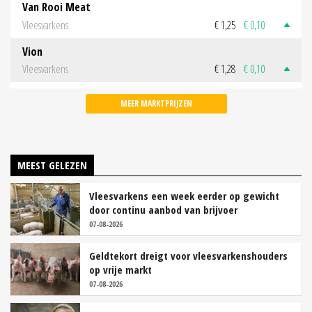
Van Rooi Meat
Vleesvarkens
€ 1,25
€ 0,10
Vion
Vleesvarkens
€ 1,28
€ 0,10
MEER MARKTPRIJZEN
MEEST GELEZEN
Vleesvarkens een week eerder op gewicht
door continu aanbod van brijvoer
07-08-2026
Geldtekort dreigt voor vleesvarkenshouders
op vrije markt
07-08-2026