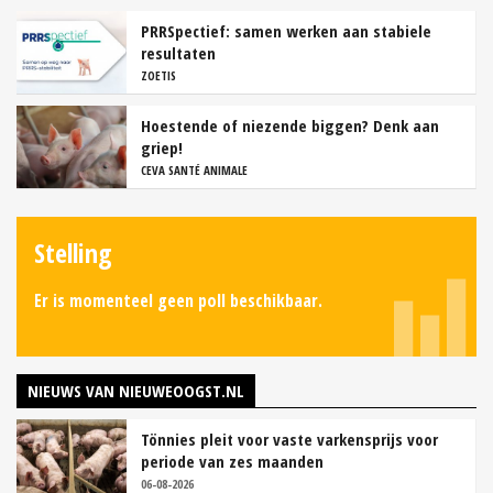
PRRSpectief: samen werken aan stabiele
resultaten
ZOETIS
Hoestende of niezende biggen? Denk aan
griep!
CEVA SANTÉ ANIMALE
Stelling
Er is momenteel geen poll beschikbaar.
NIEUWS VAN NIEUWEOOGST.NL
Tönnies pleit voor vaste varkensprijs voor
periode van zes maanden
06-08-2026