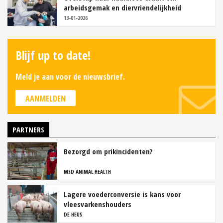
arbeidsgemak en diervriendelijkheid
13-01-2026
Blijf up to date!
Meld je aan voor de nieuwsbrief.
AANMELDEN
PARTNERS
Bezorgd om prikincidenten?
MSD ANIMAL HEALTH
Lagere voederconversie is kans voor
vleesvarkenshouders
DE HEUS