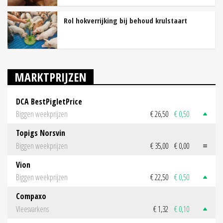
Rol hokverrijking bij behoud krulstaart
MARKTPRIJZEN
DCA BestPigletPrice
Biggen weekprijzen
€ 26,50
€ 0,50
Topigs Norsvin
Biggen weekprijzen
€ 35,00
€ 0,00
Vion
Biggen weekprijzen
€ 22,50
€ 0,50
Compaxo
Vleesvarkens
€ 1,32
€ 0,10