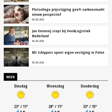
Plotselinge prijsstijging geeft varkensmarkt
nieuw perspectief
06-08-2026
Jan Vernooij stopt bij Vee&Logistiek
Nederland
06-08-2026
MS Schippers opent eigen vestiging in Polen
05-08-2026
WEER
Dinsdag
Woensdag
Donderdag
23
°
/ 11
°
28
°
/ 11
°
33
°
/ 15
°