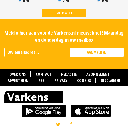
0 %
0 %
0 %
MEER WEER
Meld u hier aan voor de Varkens.nl nieuwsbrief! Maandag
en donderdag in uw mailbox
AANMELDEN
OVER ONS
CONTACT
REDACTIE
ABONNEMENT
ADVERTEREN
RSS
PRIVACY
COOKIES
DISCLAIMER