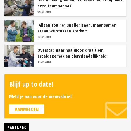
deze teamaanpak'
04-03-2026
'Alleen zou het sneller gaan, maar samen
staan we stukken sterker'
20-01-2026
Overstap naar naaldloos draait om
arbeidsgemak en diervriendelijkheid
13-01-2026
Blijf up to date!
Meld je aan voor de nieuwsbrief.
AANMELDEN
PARTNERS