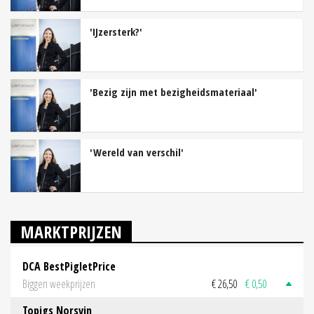
'IJzersterk?'
'Bezig zijn met bezigheidsmateriaal'
'Wereld van verschil'
MARKTPRIJZEN
DCA BestPigletPrice
Biggen weekprijzen
€ 26,50
€ 0,50
Topigs Norsvin