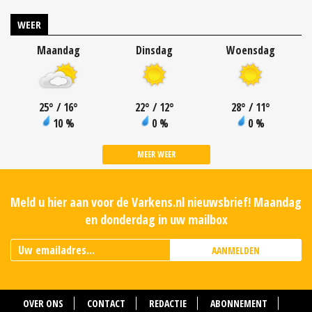
WEER
Maandag
Dinsdag
Woensdag
25
°
/ 16
°
22
°
/ 12
°
28
°
/ 11
°
10 %
0 %
0 %
MEER WEER
Meld u hier aan voor de Varkens.nl nieuwsbrief! Maandag
en donderdag in uw mailbox
AANMELDEN
OVER ONS
CONTACT
REDACTIE
ABONNEMENT