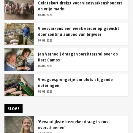
Geldtekort dreigt voor vleesvarkenshouders
op vrije markt
07-08-2026
Vleesvarkens een week eerder op gewicht
door continu aanbod van brijvoer
07-08-2026
Jan Vernooij draagt voorzittersrol over op
Bart Camps
06-08-2026
Vreugdesprongetje om plots stijgende
noteringen
06-08-2026
BLOGS
‘Gevaarlijkste bezoeker draagt soms
overschoenen’