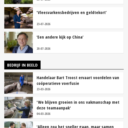
‘Vleesvarkensbedrijven en geldtekort’
23-07-2026
‘Een andere kijk op China’
20-07-2026
BEDRIJF IN BEELD
Handelaar Bart Troost ervaart voordelen van
coöperatieve voerfusie
23-03-2026
'We blijven groeien in ons vakmanschap met
deze teamaanpak'
04-03-2026
'Alleen zou het sneller gaan, maar samen