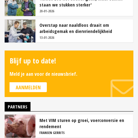
staan we stukken sterker'
20-01-2026
Overstap naar naaldloos draait om
arbeidsgemak en diervriendelijkheid
13-01-2026
Blijf up to date!
Meld je aan voor de nieuwsbrief.
AANMELDEN
PARTNERS
Met VIM sturen op groei, voerconversie en
rendement
FRANSEN GERRITS