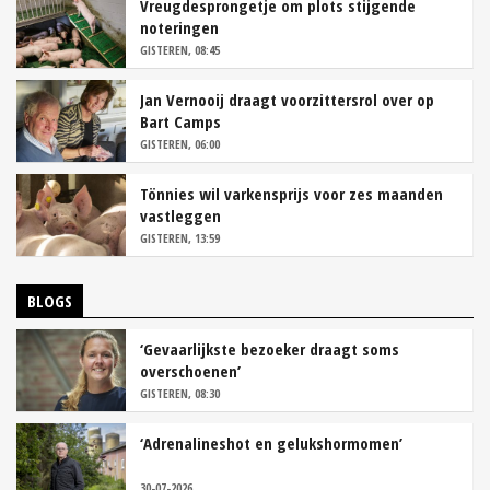
Vreugdesprongetje om plots stijgende
noteringen
GISTEREN, 08:45
Jan Vernooij draagt voorzittersrol over op
Bart Camps
GISTEREN, 06:00
Tönnies wil varkensprijs voor zes maanden
vastleggen
GISTEREN, 13:59
BLOGS
‘Gevaarlijkste bezoeker draagt soms
overschoenen’
GISTEREN, 08:30
‘Adrenalineshot en gelukshormomen’
30-07-2026