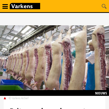
NIEUWS
© Varkens Archief