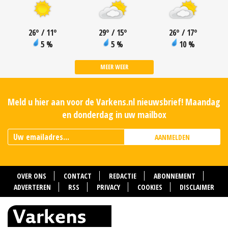
26
°
/ 11
°
29
°
/ 15
°
26
°
/ 17
°
5 %
5 %
10 %
MEER WEER
Meld u hier aan voor de Varkens.nl nieuwsbrief! Maandag
en donderdag in uw mailbox
AANMELDEN
OVER ONS
CONTACT
REDACTIE
ABONNEMENT
ADVERTEREN
RSS
PRIVACY
COOKIES
DISCLAIMER