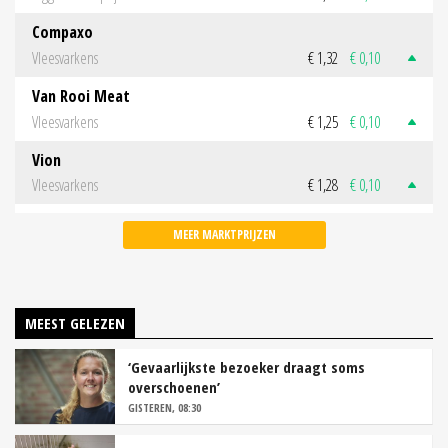
Compaxo
Vleesvarkens
€ 1,32
€ 0,10
Van Rooi Meat
Vleesvarkens
€ 1,25
€ 0,10
Vion
Vleesvarkens
€ 1,28
€ 0,10
MEER MARKTPRIJZEN
MEEST GELEZEN
‘Gevaarlijkste bezoeker draagt soms
overschoenen’
GISTEREN, 08:30