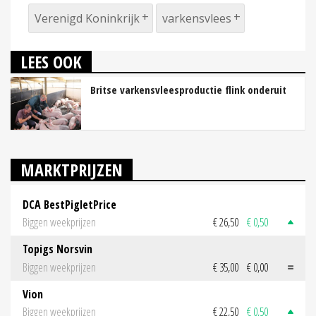
Verenigd Koninkrijk
varkensvlees
LEES OOK
Britse varkensvleesproductie flink onderuit
MARKTPRIJZEN
DCA BestPigletPrice
Biggen weekprijzen
€ 26,50
€ 0,50
Topigs Norsvin
Biggen weekprijzen
€ 35,00
€ 0,00
Vion
Biggen weekprijzen
€ 22,50
€ 0,50