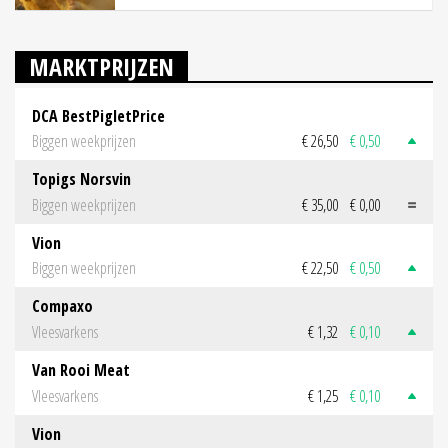
MARKTPRIJZEN
DCA BestPigletPrice
Biggen weekprijzen
€ 26,50
€ 0,50
Topigs Norsvin
Biggen weekprijzen
€ 35,00
€ 0,00
Vion
Biggen weekprijzen
€ 22,50
€ 0,50
Compaxo
Vleesvarkens
€ 1,32
€ 0,10
Van Rooi Meat
Vleesvarkens
€ 1,25
€ 0,10
Vion