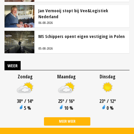
Jan Vernooij stopt bij Vee&Logistiek
Nederland
06-08-2026
MS Schippers opent eigen vestiging in Polen
05-08-2026
WEER
Zondag
Maandag
Dinsdag
30
°
/ 14
°
25
°
/ 16
°
23
°
/ 12
°
5 %
10 %
0 %
MEER WEER