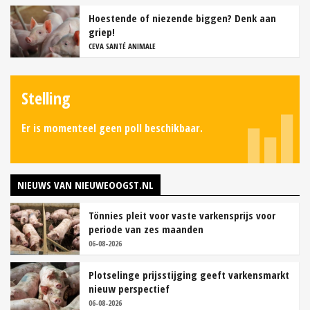
Hoestende of niezende biggen? Denk aan
griep!
CEVA SANTÉ ANIMALE
Stelling
Er is momenteel geen poll beschikbaar.
NIEUWS VAN NIEUWEOOGST.NL
Tönnies pleit voor vaste varkensprijs voor
periode van zes maanden
06-08-2026
Plotselinge prijsstijging geeft varkensmarkt
nieuw perspectief
06-08-2026