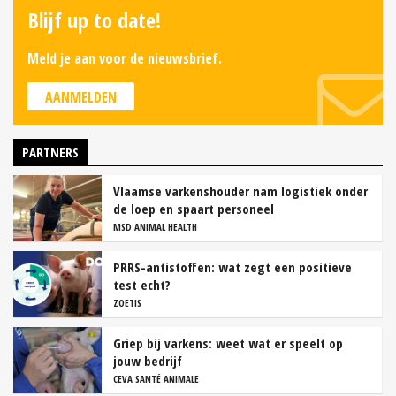
Blijf up to date!
Meld je aan voor de nieuwsbrief.
AANMELDEN
PARTNERS
Vlaamse varkenshouder nam logistiek onder
de loep en spaart personeel
MSD ANIMAL HEALTH
PRRS-antistoffen: wat zegt een positieve
test echt?
ZOETIS
Griep bij varkens: weet wat er speelt op
jouw bedrijf
CEVA SANTÉ ANIMALE