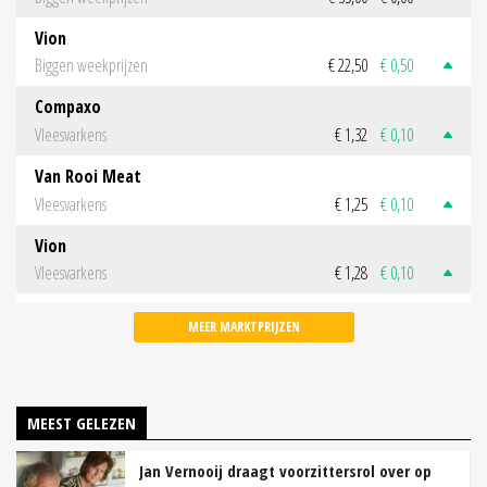
Vion
Biggen weekprijzen
€ 22,50
€ 0,50
Compaxo
Vleesvarkens
€ 1,32
€ 0,10
Van Rooi Meat
Vleesvarkens
€ 1,25
€ 0,10
Vion
Vleesvarkens
€ 1,28
€ 0,10
MEER MARKTPRIJZEN
MEEST GELEZEN
Jan Vernooij draagt voorzittersrol over op