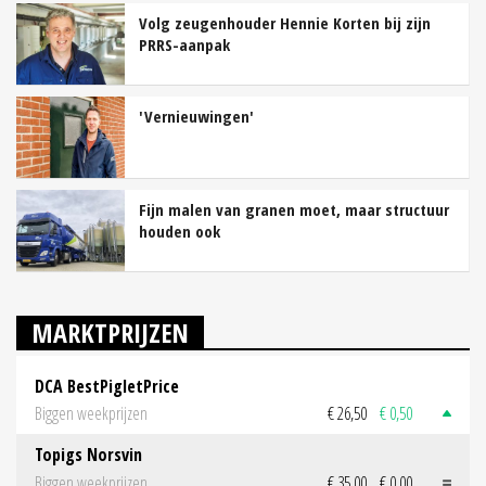
Volg zeugenhouder Hennie Korten bij zijn
PRRS-aanpak
'Vernieuwingen'
Fijn malen van granen moet, maar structuur
houden ook
MARKTPRIJZEN
DCA BestPigletPrice
Biggen weekprijzen
€ 26,50
€ 0,50
Topigs Norsvin
Biggen weekprijzen
€ 35,00
€ 0,00