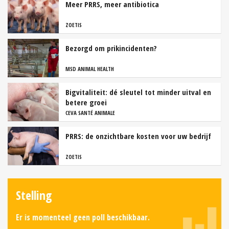
Meer PRRS, meer antibiotica
ZOETIS
Bezorgd om prikincidenten?
MSD ANIMAL HEALTH
Bigvitaliteit: dé sleutel tot minder uitval en
betere groei
CEVA SANTÉ ANIMALE
PRRS: de onzichtbare kosten voor uw bedrijf
ZOETIS
Stelling
Er is momenteel geen poll beschikbaar.