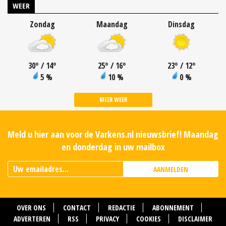
WEER
Zondag
Maandag
Dinsdag
30
°
/ 14
°
25
°
/ 16
°
23
°
/ 12
°
5 %
10 %
0 %
MEER WEER
Meld u hier aan voor de Varkens.nl nieuwsbrief! Maandag
en donderdag in uw mailbox
AANMELDEN
OVER ONS
CONTACT
REDACTIE
ABONNEMENT
ADVERTEREN
RSS
PRIVACY
COOKIES
DISCLAIMER