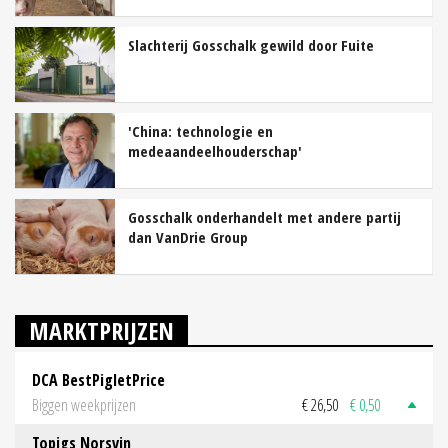
Slachterij Gosschalk gewild door Fuite
'China: technologie en
medeaandeelhouderschap'
Gosschalk onderhandelt met andere partij
dan VanDrie Group
MARKTPRIJZEN
DCA BestPigletPrice
Biggen weekprijzen
€ 26,50
€ 0,50
Topigs Norsvin