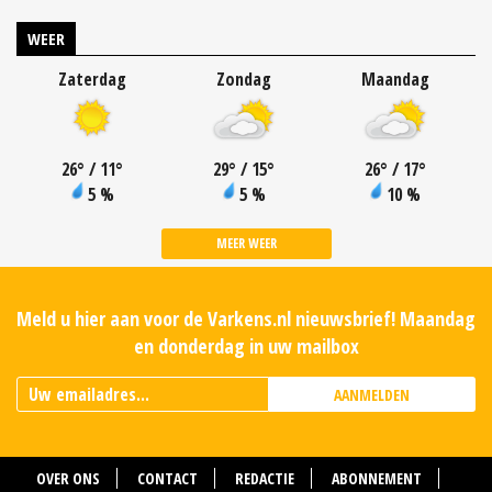
WEER
Zaterdag
Zondag
Maandag
26
°
/ 11
°
29
°
/ 15
°
26
°
/ 17
°
5 %
5 %
10 %
MEER WEER
Meld u hier aan voor de Varkens.nl nieuwsbrief! Maandag
en donderdag in uw mailbox
AANMELDEN
OVER ONS
CONTACT
REDACTIE
ABONNEMENT