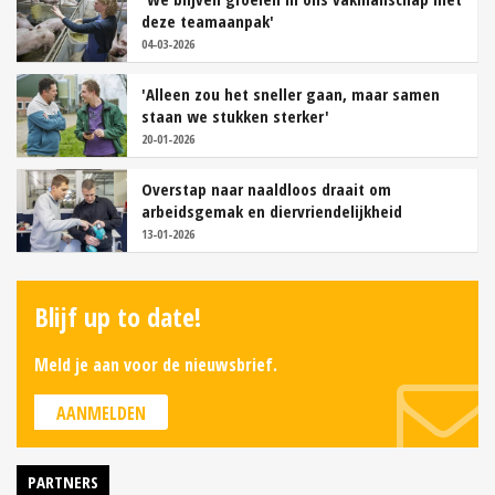
deze teamaanpak'
04-03-2026
'Alleen zou het sneller gaan, maar samen
staan we stukken sterker'
20-01-2026
Overstap naar naaldloos draait om
arbeidsgemak en diervriendelijkheid
13-01-2026
Blijf up to date!
Meld je aan voor de nieuwsbrief.
AANMELDEN
PARTNERS