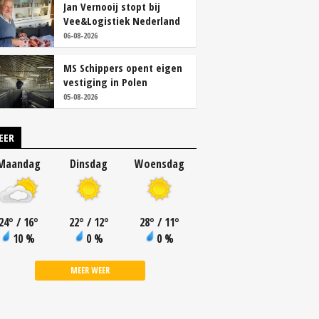
Jan Vernooij stopt bij
Vee&Logistiek Nederland
06-08-2026
MS Schippers opent eigen
vestiging in Polen
05-08-2026
EER
Maandag
Dinsdag
Woensdag
24
°
/ 16
°
22
°
/ 12
°
28
°
/ 11
°
10 %
0 %
0 %
MEER WEER