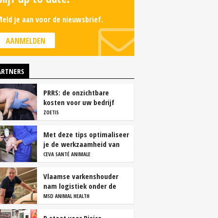
eld je aan voor de nieuwsbrief.
AANMELDEN
ARTNERS
PRRS: de onzichtbare
kosten voor uw bedrijf
ZOETIS
Met deze tips optimaliseer
je de werkzaamheid van
vaccins
CEVA SANTÉ ANIMALE
Vlaamse varkenshouder
nam logistiek onder de
loep en spaart personeel
MSD ANIMAL HEALTH