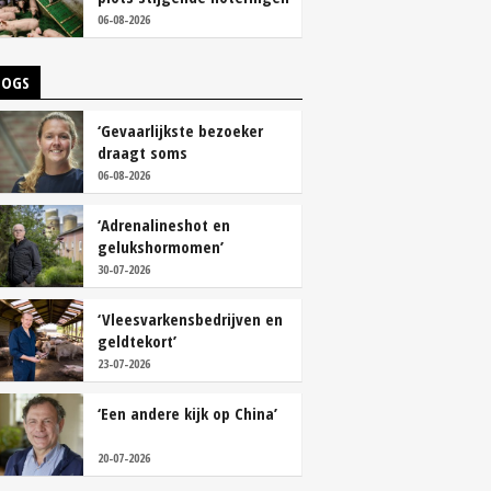
06-08-2026
LOGS
‘Gevaarlijkste bezoeker
draagt soms
overschoenen’
06-08-2026
‘Adrenalineshot en
gelukshormomen’
30-07-2026
‘Vleesvarkensbedrijven en
geldtekort’
23-07-2026
‘Een andere kijk op China’
20-07-2026