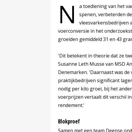
N
a toediening van het vac
spenen, verbeterden de
vleesvarkensbedrijven a
voerconversie in het onderzoekstr
groeiden gemiddeld 31 en 43 gram
'Dit betekent in theorie dat ze twe
Susanne Leth Musse van MSD Anim
Denemarken. 'Daarnaast was de v
praktijkbedrijven significant lage
nodig per kilo groei, bij het ande
voerprijzen vertaalt dit verschil 
rendement.'
Blokproef
Samen met een team Deense onde