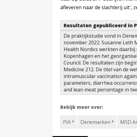
afleveren naar de slachterij uit',
Resultaten gepubliceerd in 
De praktijkstudie vond in Denem
november 2022. Susanne Leth M
Health Nordics werkten daarbij
Kopenhagen en het georganiseer
Council. De resultaten zijn begi
Medicine 212. De titel van de wet
intramuscular vaccination again
parameters, diarrhea occurrence
and lean meat percentage in two 
Bekijk meer over:
PIA
Denemarken
MSD An