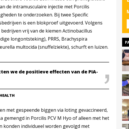
an de intramusculaire injectie met Porcilis
M
gheden te onderzoeken. Bij twee Specific
bedrijven is een blokproef uitgevoerd. Volgens
bedrijven vrij van de kiemen Actinobacillus
dige longontsteking), PRRS, Brachyspira
P
urella multocida (snuffelziekte), schurft en luizen.
ten we de positieve effecten van de PIA-
 HEALTH
en met gespeende biggen via loting gevaccineerd,
ia gemengd in Porcilis PCV M Hyo of alleen met het
en konden individueel worden gevolgd met