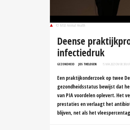
© MSD Animal Health
Deense praktijkpro
infectiedruk
GEZONDHEID
JOS THELOSEN
15 MAA 2023 OM 08:30
UU
Een praktijkonderzoek op twee D
gezondheidsstatus bewijst dat he
van PIA voordelen oplevert. Het 
prestaties en verlaagt het antibio
blijven, net als het vleespercentag