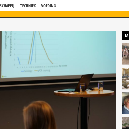
SCHAPPIJ
TECHNIEK
VOEDING
WS
VERDIEPING
BLOG
BEDRIJF IN BEELD
KENNISSESSIES
P
M