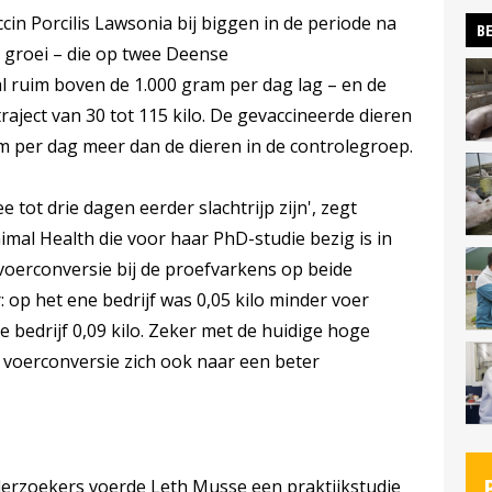
cin Porcilis Lawsonia bij biggen in de periode na
BE
 groei – die op twee Deense
l ruim boven de 1.000 gram per dag lag – en de
aject van 30 tot 115 kilo. De gevaccineerde dieren
 per dag meer dan de dieren in de controlegroep.
e tot drie dagen eerder slachtrijp zijn', zegt
al Health die voor haar PhD-studie bezig is in
oerconversie bij de proefvarkens op beide
r: op het ene bedrijf was 0,05 kilo minder voer
re bedrijf 0,09 kilo. Zeker met de huidige hoge
in voerconversie zich ook naar een beter
rzoekers voerde Leth Musse een praktijkstudie