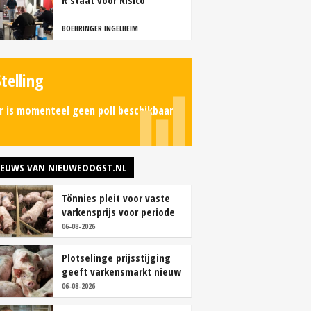
R staat voor Risico
BOEHRINGER INGELHEIM
Stelling
r is momenteel geen poll beschikbaar.
IEUWS VAN NIEUWEOOGST.NL
Tönnies pleit voor vaste
varkensprijs voor periode
van zes maanden
06-08-2026
Plotselinge prijsstijging
geeft varkensmarkt nieuw
perspectief
06-08-2026