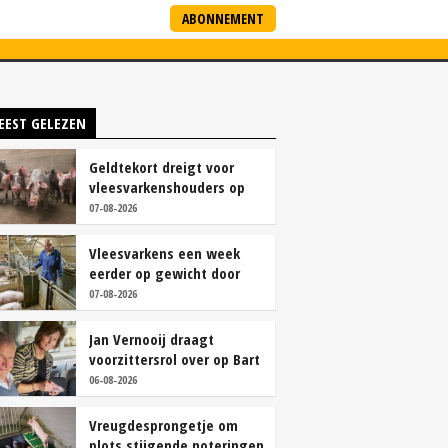
ABONNEMENT
ARTNERS
NIEUWSBRIEF
EEST GELEZEN
Geldtekort dreigt voor
vleesvarkenshouders op
vrije markt
07-08-2026
Vleesvarkens een week
eerder op gewicht door
continu aanbod van
07-08-2026
brijvoer
Jan Vernooij draagt
voorzittersrol over op Bart
Camps
06-08-2026
Vreugdesprongetje om
plots stijgende noteringen