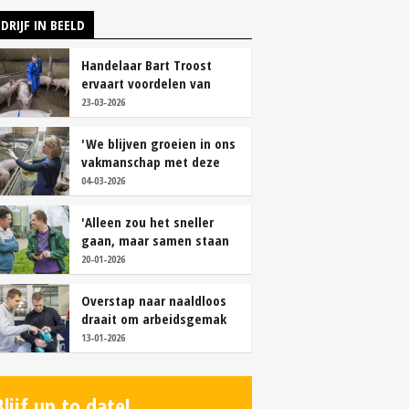
DRIJF IN BEELD
Handelaar Bart Troost
ervaart voordelen van
coöperatieve voerfusie
23-03-2026
'We blijven groeien in ons
vakmanschap met deze
teamaanpak'
04-03-2026
'Alleen zou het sneller
gaan, maar samen staan
we stukken sterker'
20-01-2026
Overstap naar naaldloos
draait om arbeidsgemak
en diervriendelijkheid
13-01-2026
Blijf up to date!