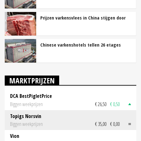
Prijzen varkensvlees in China stijgen door
Chinese varkenshotels tellen 26 etages
MARKTPRIJZEN
DCA BestPigletPrice
Biggen weekprijzen
€ 26,50
€ 0,50
Topigs Norsvin
Biggen weekprijzen
€ 35,00
€ 0,00
Vion