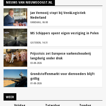
NIEUWS VAN NIEUWEOOGST.NL
Jan Vernooij stopt bij Vee&Logistiek
Nederland
VANDAAG, 06:00
MS Schippers opent eigen vestiging in Polen
GISTEREN, 14:31
Prijscrisis zet Europese varkenshouderij
langdurig onder druk
03-08-2026
Grondstoffenmarkt voor diervoeders blijft
grillig
01-08-2026
WEER
Vrijdag
Zaterdag
Zondag