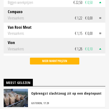
Biggen weekprijzen
€ 22,50
€ 0,50
Compaxo
Vleesvarkens
€ 1,22
€ 0,00
Van Rooi Meat
Vleesvarkens
€ 1,15
€ 0,00
Vion
Vleesvarkens
€ 1,28
€ 0,10
MEER MARKTPRIJZEN
MEEST GELEZEN
Opbrengst slachtzeug zit op een dieptepunt
GISTEREN, 17:29