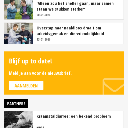
'Alleen zou het sneller gaan, maar samen
staan we stukken sterker'
20-01-2026
Overstap naar naaldloos draait om
arbeidsgemak en diervriendelijkheid
13-01-2026
Blijf up to date!
Meld je aan voor de nieuwsbrief.
AANMELDEN
PARTNERS
Kraamstaldiarree: een bekend probleem
HIPRA