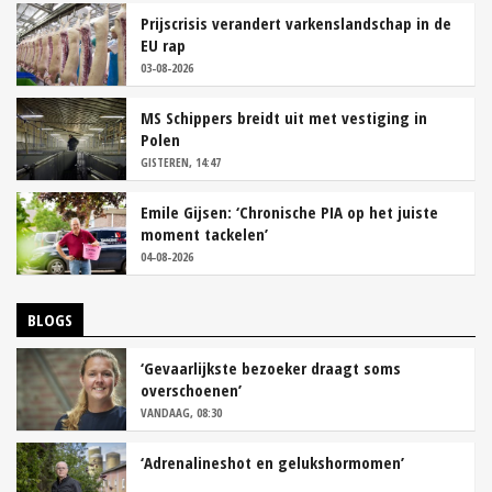
Prijscrisis verandert varkenslandschap in de
EU rap
03-08-2026
MS Schippers breidt uit met vestiging in
Polen
GISTEREN, 14:47
Emile Gijsen: ‘Chronische PIA op het juiste
moment tackelen’
04-08-2026
BLOGS
‘Gevaarlijkste bezoeker draagt soms
overschoenen’
VANDAAG, 08:30
‘Adrenalineshot en gelukshormomen’