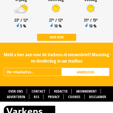
23
°
/ 12
°
27
°
/ 12
°
31
°
/ 15
°
5 %
10 %
10 %
MEER WEER
Meld u hier aan voor de Varkens.nl nieuwsbrief! Maandag
en donderdag in uw mailbox
AANMELDEN
OVER ONS
CONTACT
REDACTIE
ABONNEMENT
ADVERTEREN
RSS
PRIVACY
COOKIES
DISCLAIMER