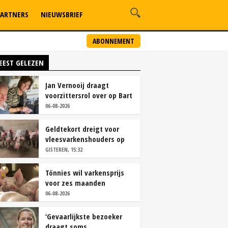
ARTNERS
NIEUWSBRIEF
ABONNEMENT
EEST GELEZEN
Jan Vernooij draagt
voorzittersrol over op Bart
Camps
06-08-2026
Geldtekort dreigt voor
vleesvarkenshouders op
vrije markt
GISTEREN, 15:32
Tönnies wil varkensprijs
voor zes maanden
vastleggen
06-08-2026
‘Gevaarlijkste bezoeker
draagt soms