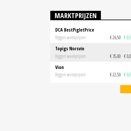
MARKTPRIJZEN
DCA BestPigletPrice
Biggen weekprijzen
€ 26,50
€ 0,
Topigs Norsvin
Biggen weekprijzen
€ 35,00
€ 0,
Vion
Biggen weekprijzen
€ 22,50
€ 0,