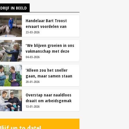
DRIJF IN BEELD
Handelaar Bart Troost
ervaart voordelen van
coöperatieve voerfusie
23-03-2026
'We blijven groeien in ons
vakmanschap met deze
teamaanpak'
04-03-2026
'Alleen zou het sneller
gaan, maar samen staan
we stukken sterker'
20-01-2026
Overstap naar naaldloos
draait om arbeidsgemak
en diervriendelijkheid
13-01-2026
Blijf up to date!