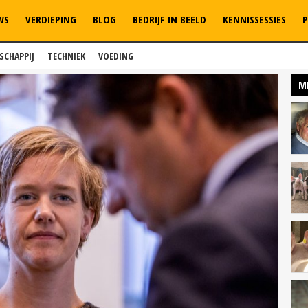
WS
VERDIEPING
BLOG
BEDRIJF IN BEELD
KENNISSESSIES
P
SCHAPPIJ
TECHNIEK
VOEDING
M