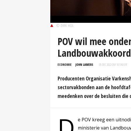
© DIRK HOL
POV wil mee onde
Landbouwakkoord
ECONOMIE
JOHN LAMERS
05 DEC 2022 OM 10:54
UUR
Producenten Organisatie Varkensh
sectorvakbonden aan de hoofdtafe
meedenken over de besluiten die
D
e POV kreeg een uitnodi
ministerie van Landbou