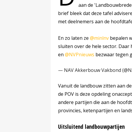
aan de 'Landbouwbrede 
brief bleek dat deze tafel advise
met deelnemers aan de hoofdtafe
En zo laten ze
@minlnv
bepalen w
sluiten over de hele sector. Daa
en
@NVPnieuws
bezwaar tegen g
— NAV Akkerbouw Vakbond (@N
Vanuit de landbouw zitten aan de
de POV is deze opdeling onaccep
andere partijen die aan de hoofdta
provincies, ketenpartijen en lan
Uitsluitend landbouwpartijen