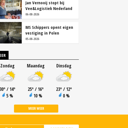
Jan Vernooij stopt bij
Vee&Logistiek Nederland
06-08-2026
MS Schippers opent eigen
vestiging in Polen
05-08-2026
EER
Zondag
Maandag
Dinsdag
30
°
/ 14
°
25
°
/ 16
°
23
°
/ 12
°
5 %
10 %
0 %
MEER WEER