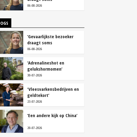
overschoenen’
06-08-2026
LOGS
‘Gevaarlijkste bezoeker
draagt soms
overschoenen’
06-08-2026
‘Adrenalineshot en
gelukshormomen’
30-07-2026
‘Vleesvarkensbedrijven en
geldtekort’
23-07-2026
‘Een andere kijk op China’
20-07-2026