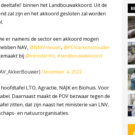
deeltafel' binnen het Landbouwakkoord. Uit de
BE
rend zal zijn en het akkoord gesloten zal worden
l.
ie er namens de sector een akkoord mogen
r hebben NAV,
@NMVnieuws
,
@POVarkenshouder
emaakt bij
@ministerlnv
.
#landbouwakkoord
AV_AkkerBouwer)
December 4, 2022
 hoofdtafel LTO, Agractie, NAJK en Biohuis. Voor
tabel. Daarnaast maakt de POV bezwaar tegen de
fel zitten, dat zijn naast het ministerie van LNV,
dschaps- en natuurorganisaties.