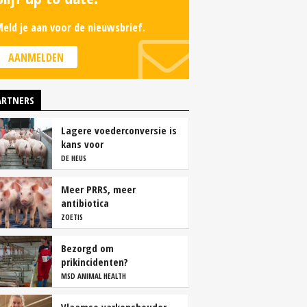
eld je aan voor de nieuwsbrief.
AANMELDEN
ARTNERS
Lagere voederconversie is
kans voor
vleesvarkenshouders
DE HEUS
Meer PRRS, meer
antibiotica
ZOETIS
Bezorgd om
prikincidenten?
MSD ANIMAL HEALTH