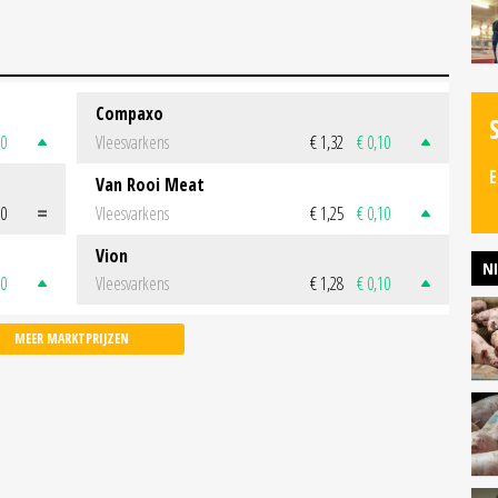
Compaxo
50
Vleesvarkens
€ 1,32
€ 0,10
E
Van Rooi Meat
00
Vleesvarkens
€ 1,25
€ 0,10
Vion
N
50
Vleesvarkens
€ 1,28
€ 0,10
MEER MARKTPRIJZEN