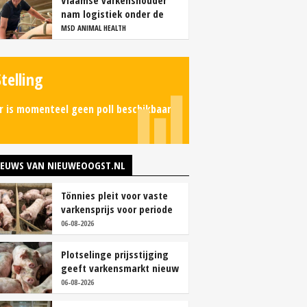
Vlaamse varkenshouder
nam logistiek onder de
loep en spaart personeel
MSD ANIMAL HEALTH
Stelling
r is momenteel geen poll beschikbaar.
IEUWS VAN NIEUWEOOGST.NL
Tönnies pleit voor vaste
varkensprijs voor periode
van zes maanden
06-08-2026
Plotselinge prijsstijging
geeft varkensmarkt nieuw
perspectief
06-08-2026