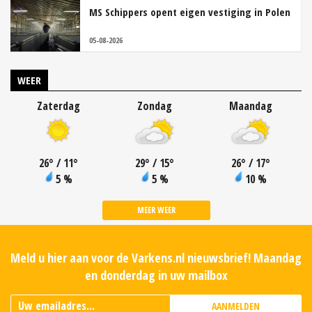
MS Schippers opent eigen vestiging in Polen
05-08-2026
WEER
Zaterdag
Zondag
Maandag
26
°
/ 11
°
29
°
/ 15
°
26
°
/ 17
°
5 %
5 %
10 %
MEER WEER
Meld u hier aan voor de Varkens.nl nieuwsbrief! Maandag
en donderdag in uw mailbox
AANMELDEN