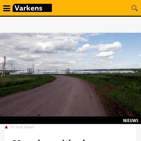
NIEUWS
© Henk Riswick