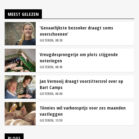
MEEST GELEZEN
‘Gevaarlijkste bezoeker draagt soms
overschoenen’
GISTEREN, 08:30
Vreugdesprongetje om plots stijgende
noteringen
GISTEREN, 08:45
Jan Vernooij draagt voorzittersrol over op
Bart Camps
GISTEREN, 06:00
Tönnies wil varkensprijs voor zes maanden
vastleggen
GISTEREN, 13:59
BLOGS