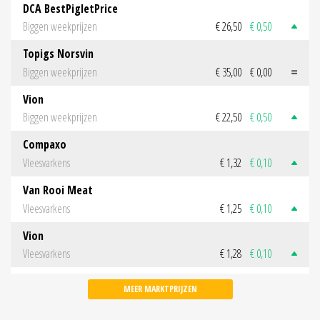
DCA BestPigletPrice
Biggen weekprijzen
€ 26,50
€ 0,50
Topigs Norsvin
Biggen weekprijzen
€ 35,00
€ 0,00
Vion
Biggen weekprijzen
€ 22,50
€ 0,50
Compaxo
Vleesvarkens
€ 1,32
€ 0,10
Van Rooi Meat
Vleesvarkens
€ 1,25
€ 0,10
Vion
Vleesvarkens
€ 1,28
€ 0,10
MEER MARKTPRIJZEN