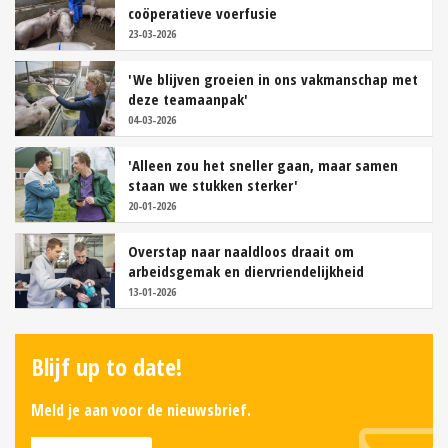
coöperatieve voerfusie
23-03-2026
'We blijven groeien in ons vakmanschap met
deze teamaanpak'
04-03-2026
'Alleen zou het sneller gaan, maar samen
staan we stukken sterker'
20-01-2026
Overstap naar naaldloos draait om
arbeidsgemak en diervriendelijkheid
13-01-2026
Blijf up to date!
Meld je aan voor de nieuwsbrief.