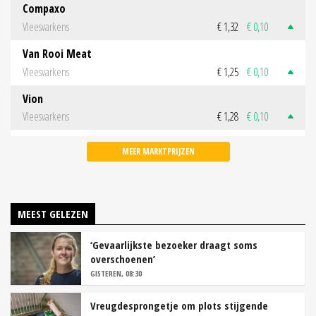
Compaxo
Vleesvarkens
€ 1,32
€ 0,10
Van Rooi Meat
Vleesvarkens
€ 1,25
€ 0,10
Vion
Vleesvarkens
€ 1,28
€ 0,10
MEER MARKTPRIJZEN
MEEST GELEZEN
‘Gevaarlijkste bezoeker draagt soms
overschoenen’
GISTEREN, 08:30
Vreugdesprongetje om plots stijgende