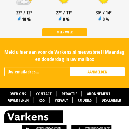
23
°
/ 12
°
27
°
/ 11
°
30
°
/ 14
°
10 %
0 %
0 %
MEER WEER
Meld u hier aan voor de Varkens.nl nieuwsbrief! Maandag
en donderdag in uw mailbox
AANMELDEN
OVER ONS
CONTACT
REDACTIE
ABONNEMENT
ADVERTEREN
RSS
PRIVACY
COOKIES
DISCLAIMER