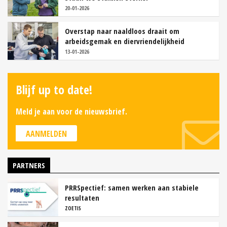
20-01-2026
Overstap naar naaldloos draait om
arbeidsgemak en diervriendelijkheid
13-01-2026
Blijf up to date!
Meld je aan voor de nieuwsbrief.
AANMELDEN
PARTNERS
PRRSpectief: samen werken aan stabiele
resultaten
ZOETIS