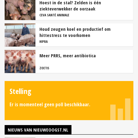
Hoest in de stal? Zelden is één
ziekteverwekker de oorzaak
CEVA SANTÉ ANIMALE
Houd zeugen koel en productief om
hittestress te voorkomen
HIPRA
Meer PRRS, meer antibiotica
ZOETIS
Stelling
Er is momenteel geen poll beschikbaar.
NIEUWS VAN NIEUWEOOGST.NL