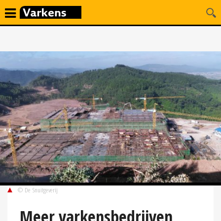
© De Snuitgeverij
Meer varkensbedrijven