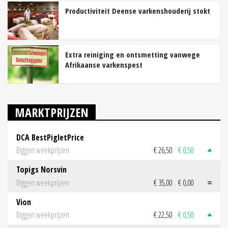
Productiviteit Deense varkenshouderij stokt
Extra reiniging en ontsmetting vanwege
Afrikaanse varkenspest
MARKTPRIJZEN
DCA BestPigletPrice
Biggen weekprijzen
€ 26,50
€ 0,50
Topigs Norsvin
Biggen weekprijzen
€ 35,00
€ 0,00
Vion
Biggen weekprijzen
€ 22,50
€ 0,50