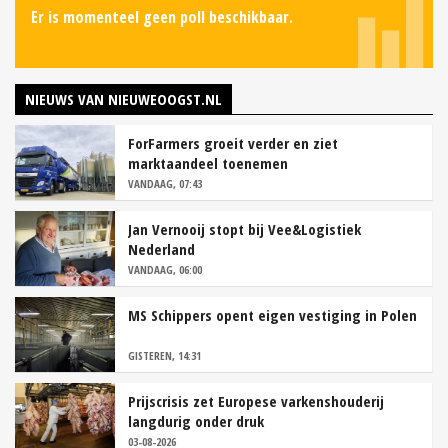
Er is momenteel geen poll beschikbaar.
NIEUWS VAN NIEUWEOOGST.NL
ForFarmers groeit verder en ziet
marktaandeel toenemen
VANDAAG, 07:43
Jan Vernooij stopt bij Vee&Logistiek
Nederland
VANDAAG, 06:00
MS Schippers opent eigen vestiging in Polen
GISTEREN, 14:31
Prijscrisis zet Europese varkenshouderij
langdurig onder druk
03-08-2026