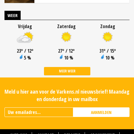
WEER
Vrijdag
Zaterdag
Zondag
23
°
/ 12
°
27
°
/ 12
°
31
°
/ 15
°
5 %
10 %
10 %
MEER WEER
Meld u hier aan voor de Varkens.nl nieuwsbrief! Maandag
en donderdag in uw mailbox
AANMELDEN