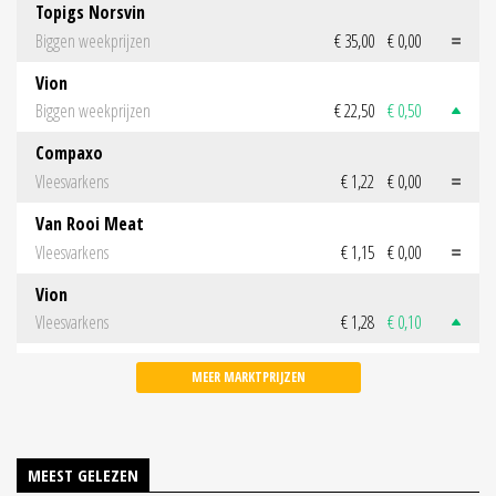
Topigs Norsvin
Biggen weekprijzen
€ 35,00
€ 0,00
Vion
Biggen weekprijzen
€ 22,50
€ 0,50
Compaxo
Vleesvarkens
€ 1,22
€ 0,00
Van Rooi Meat
Vleesvarkens
€ 1,15
€ 0,00
Vion
Vleesvarkens
€ 1,28
€ 0,10
MEER MARKTPRIJZEN
MEEST GELEZEN