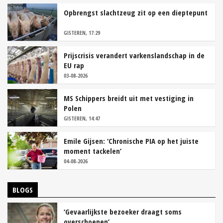
Opbrengst slachtzeug zit op een dieptepunt
GISTEREN, 17:29
Prijscrisis verandert varkenslandschap in de
EU rap
03-08-2026
MS Schippers breidt uit met vestiging in
Polen
GISTEREN, 14:47
Emile Gijsen: ‘Chronische PIA op het juiste
moment tackelen’
04-08-2026
BLOGS
‘Gevaarlijkste bezoeker draagt soms
overschoenen’