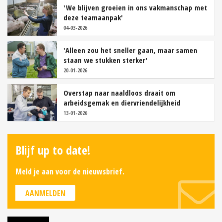
'We blijven groeien in ons vakmanschap met
deze teamaanpak'
04-03-2026
'Alleen zou het sneller gaan, maar samen
staan we stukken sterker'
20-01-2026
Overstap naar naaldloos draait om
arbeidsgemak en diervriendelijkheid
13-01-2026
Blijf up to date!
Meld je aan voor de nieuwsbrief.
AANMELDEN