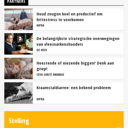
PARTNERS
Houd zeugen koel en productief om
hittestress te voorkomen
HIPRA
De belangrijkste strategische overwegingen
van vleesvarkenshouders
DE HEUS
Hoestende of niezende biggen? Denk aan
griep!
CEVA SANTÉ ANIMALE
Kraamstaldiarree: een bekend probleem
HIPRA
Stelling