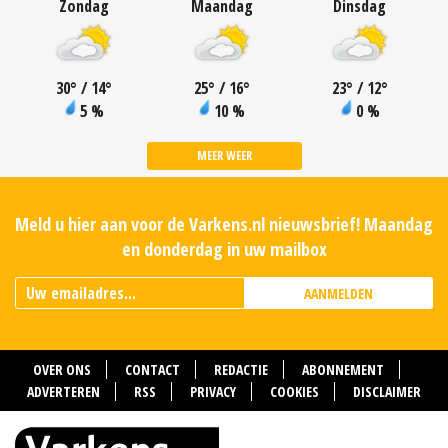
Zondag
Maandag
Dinsdag
30
°
/ 14
°
25
°
/ 16
°
23
°
/ 12
°
5 %
10 %
0 %
MEER WEER
Meld u hier aan voor de Varkens.nl nieuwsbrief! Maandag
en donderdag in uw mailbox
AANMELDEN
OVER ONS
CONTACT
REDACTIE
ABONNEMENT
ADVERTEREN
RSS
PRIVACY
COOKIES
DISCLAIMER