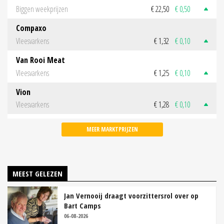
Biggen weekprijzen
€ 22,50
€ 0,50
Compaxo
Vleesvarkens
€ 1,32
€ 0,10
Van Rooi Meat
Vleesvarkens
€ 1,25
€ 0,10
Vion
Vleesvarkens
€ 1,28
€ 0,10
MEER MARKTPRIJZEN
MEEST GELEZEN
Jan Vernooij draagt voorzittersrol over op
Bart Camps
06-08-2026