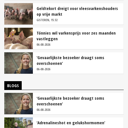
Geldtekort dreigt voor vleesvarkenshouders
op vrije markt
GISTEREN, 15:32
Tönnies wil varkensprijs voor zes maanden
vastleggen
06-08-2026
‘Gevaarlijkste bezoeker draagt soms
overschoenen’
06-08-2026
BLOGS
‘Gevaarlijkste bezoeker draagt soms
overschoenen’
06-08-2026
‘Adrenalineshot en gelukshormomen’