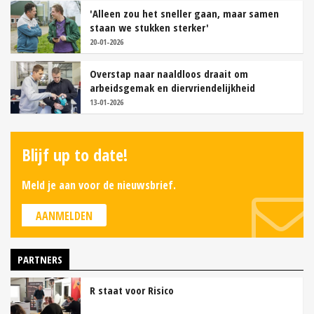
'Alleen zou het sneller gaan, maar samen
staan we stukken sterker'
20-01-2026
Overstap naar naaldloos draait om
arbeidsgemak en diervriendelijkheid
13-01-2026
Blijf up to date!
Meld je aan voor de nieuwsbrief.
AANMELDEN
PARTNERS
R staat voor Risico