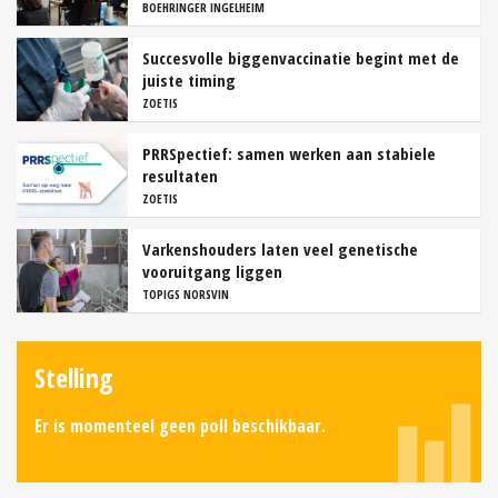
BOEHRINGER INGELHEIM
Succesvolle biggenvaccinatie begint met de
juiste timing
ZOETIS
PRRSpectief: samen werken aan stabiele
resultaten
ZOETIS
Varkenshouders laten veel genetische
vooruitgang liggen
TOPIGS NORSVIN
Stelling
Er is momenteel geen poll beschikbaar.