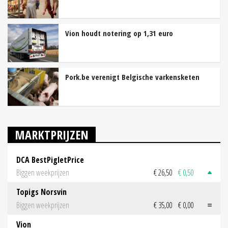
Vion houdt notering op 1,31 euro
Pork.be verenigt Belgische varkensketen
MARKTPRIJZEN
DCA BestPigletPrice
Biggen weekprijzen
€ 26,50
€ 0,50
Topigs Norsvin
Biggen weekprijzen
€ 35,00
€ 0,00
Vion