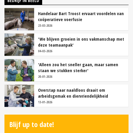
BEDRIJF IN BEELD
Handelaar Bart Troost ervaart voordelen van
coöperatieve voerfusie
23-03-2026
'We blijven groeien in ons vakmanschap met
deze teamaanpak'
04-03-2026
'Alleen zou het sneller gaan, maar samen
staan we stukken sterker'
20-01-2026
Overstap naar naaldloos draait om
arbeidsgemak en diervriendelijkheid
13-01-2026
Blijf up to date!