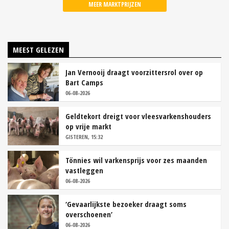
MEER MARKTPRIJZEN
MEEST GELEZEN
Jan Vernooij draagt voorzittersrol over op
Bart Camps
06-08-2026
Geldtekort dreigt voor vleesvarkenshouders
op vrije markt
GISTEREN, 15:32
Tönnies wil varkensprijs voor zes maanden
vastleggen
06-08-2026
‘Gevaarlijkste bezoeker draagt soms
overschoenen’
06-08-2026