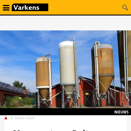
NIEUWS
© Varkens Archief