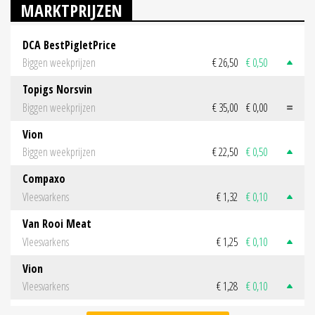
MARKTPRIJZEN
DCA BestPigletPrice
Biggen weekprijzen
€ 26,50
€ 0,50
Topigs Norsvin
Biggen weekprijzen
€ 35,00
€ 0,00
Vion
Biggen weekprijzen
€ 22,50
€ 0,50
Compaxo
Vleesvarkens
€ 1,32
€ 0,10
Van Rooi Meat
Vleesvarkens
€ 1,25
€ 0,10
Vion
Vleesvarkens
€ 1,28
€ 0,10