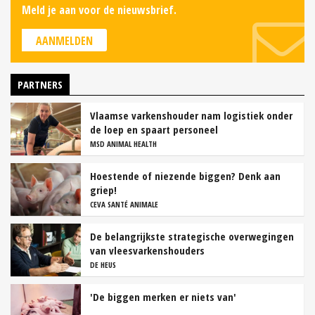
Meld je aan voor de nieuwsbrief.
AANMELDEN
PARTNERS
Vlaamse varkenshouder nam logistiek onder
de loep en spaart personeel
MSD ANIMAL HEALTH
Hoestende of niezende biggen? Denk aan
griep!
CEVA SANTÉ ANIMALE
De belangrijkste strategische overwegingen
van vleesvarkenshouders
DE HEUS
'De biggen merken er niets van'