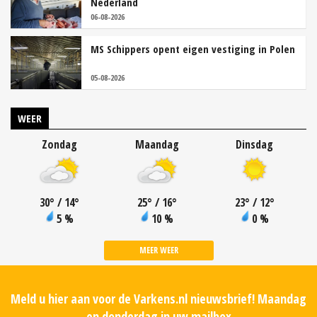
Nederland
06-08-2026
MS Schippers opent eigen vestiging in Polen
05-08-2026
WEER
Zondag
Maandag
Dinsdag
30
°
/ 14
°
25
°
/ 16
°
23
°
/ 12
°
5 %
10 %
0 %
MEER WEER
Meld u hier aan voor de Varkens.nl nieuwsbrief! Maandag
en donderdag in uw mailbox