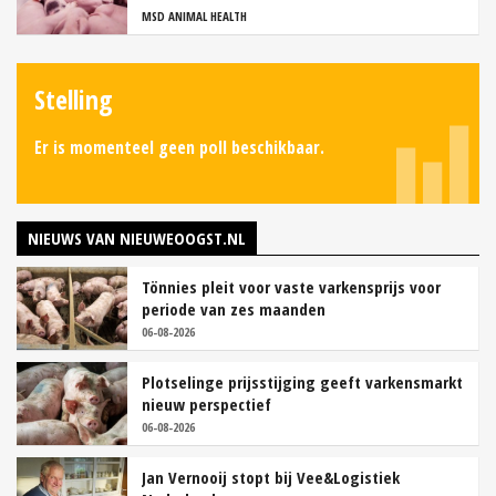
MSD ANIMAL HEALTH
Stelling
Er is momenteel geen poll beschikbaar.
NIEUWS VAN NIEUWEOOGST.NL
Tönnies pleit voor vaste varkensprijs voor
periode van zes maanden
06-08-2026
Plotselinge prijsstijging geeft varkensmarkt
nieuw perspectief
06-08-2026
Jan Vernooij stopt bij Vee&Logistiek