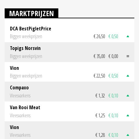
MARKTPRIJZEN
DCA BestPigletPrice
Biggen weekprijzen
€ 26,50
€ 0,50
Topigs Norsvin
Biggen weekprijzen
€ 35,00
€ 0,00
Vion
Biggen weekprijzen
€ 22,50
€ 0,50
Compaxo
Vleesvarkens
€ 1,32
€ 0,10
Van Rooi Meat
Vleesvarkens
€ 1,25
€ 0,10
Vion
Vleesvarkens
€ 1,28
€ 0,10