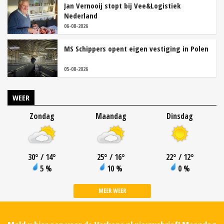
Jan Vernooij stopt bij Vee&Logistiek
Nederland
06-08-2026
MS Schippers opent eigen vestiging in Polen
05-08-2026
WEER
Zondag
Maandag
Dinsdag
30
°
/ 14
°
25
°
/ 16
°
22
°
/ 12
°
5 %
10 %
0 %
MEER WEER