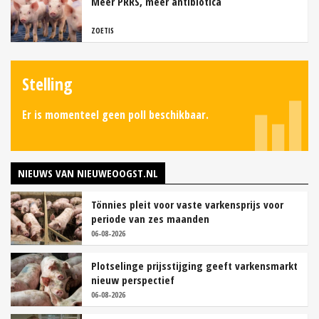
Meer PRRS, meer antibiotica
ZOETIS
Stelling
Er is momenteel geen poll beschikbaar.
NIEUWS VAN NIEUWEOOGST.NL
Tönnies pleit voor vaste varkensprijs voor
periode van zes maanden
06-08-2026
Plotselinge prijsstijging geeft varkensmarkt
nieuw perspectief
06-08-2026