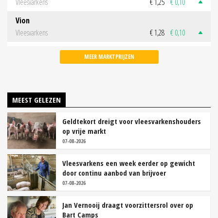
Vleesvarkens
€ 1,25
€ 0,10
Vion
Vleesvarkens
€ 1,28
€ 0,10
MEER MARKTPRIJZEN
MEEST GELEZEN
Geldtekort dreigt voor vleesvarkenshouders
op vrije markt
07-08-2026
Vleesvarkens een week eerder op gewicht
door continu aanbod van brijvoer
07-08-2026
Jan Vernooij draagt voorzittersrol over op
Bart Camps