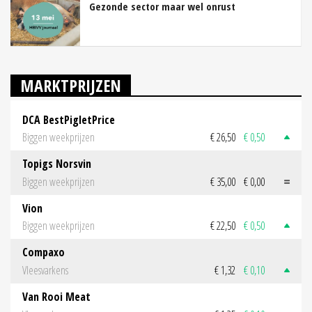
Gezonde sector maar wel onrust
MARKTPRIJZEN
DCA BestPigletPrice
Biggen weekprijzen
€ 26,50
€ 0,50
Topigs Norsvin
Biggen weekprijzen
€ 35,00
€ 0,00
Vion
Biggen weekprijzen
€ 22,50
€ 0,50
Compaxo
Vleesvarkens
€ 1,32
€ 0,10
Van Rooi Meat