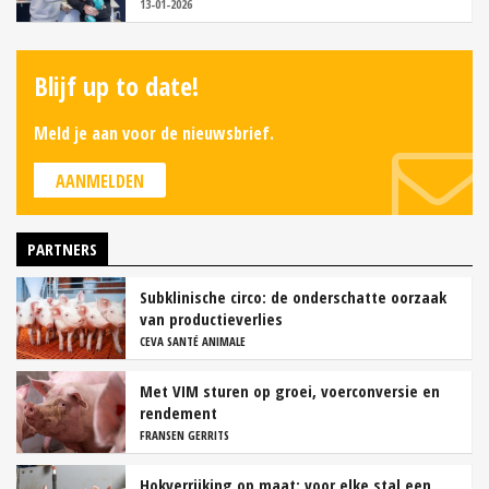
13-01-2026
Blijf up to date!
Meld je aan voor de nieuwsbrief.
AANMELDEN
PARTNERS
Subklinische circo: de onderschatte oorzaak
van productieverlies
CEVA SANTÉ ANIMALE
Met VIM sturen op groei, voerconversie en
rendement
FRANSEN GERRITS
Hokverrijking op maat: voor elke stal een