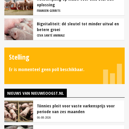
oplossing
FRANSEN GERRITS
Bigvitaliteit: dé sleutel tot minder uitval en
betere groei
CEVA SANTÉ ANIMALE
Stelling
Er is momenteel geen poll beschikbaar.
NIEUWS VAN NIEUWEOOGST.NL
Tönnies pleit voor vaste varkensprijs voor
periode van zes maanden
06-08-2026