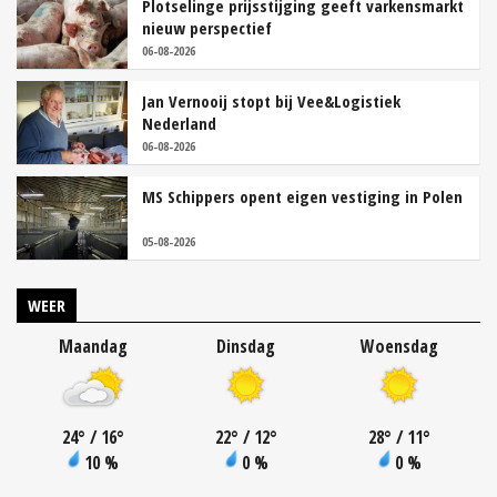
Plotselinge prijsstijging geeft varkensmarkt
nieuw perspectief
06-08-2026
Jan Vernooij stopt bij Vee&Logistiek
Nederland
06-08-2026
MS Schippers opent eigen vestiging in Polen
05-08-2026
WEER
Maandag
Dinsdag
Woensdag
24
°
/ 16
°
22
°
/ 12
°
28
°
/ 11
°
10 %
0 %
0 %