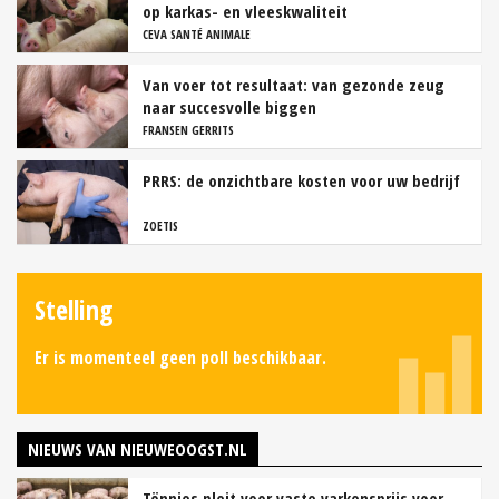
op karkas- en vleeskwaliteit
CEVA SANTÉ ANIMALE
Van voer tot resultaat: van gezonde zeug
naar succesvolle biggen
FRANSEN GERRITS
PRRS: de onzichtbare kosten voor uw bedrijf
ZOETIS
Stelling
Er is momenteel geen poll beschikbaar.
NIEUWS VAN NIEUWEOOGST.NL
Tönnies pleit voor vaste varkensprijs voor