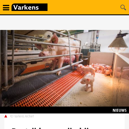
NIEUWS
© Varkens Archief