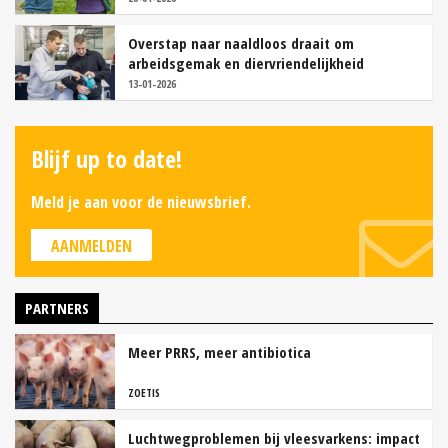
Overstap naar naaldloos draait om
arbeidsgemak en diervriendelijkheid
13-01-2026
Blijf up to date!
Meld je aan voor de nieuwsbrief.
AANMELDEN
PARTNERS
Meer PRRS, meer antibiotica
ZOETIS
Luchtwegproblemen bij vleesvarkens: impact