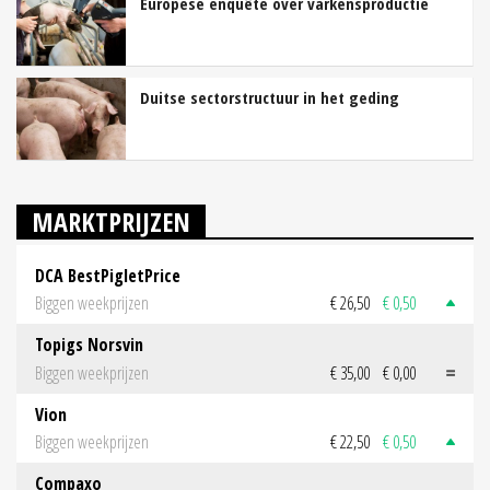
Europese enquête over varkensproductie
Duitse sectorstructuur in het geding
MARKTPRIJZEN
DCA BestPigletPrice
Biggen weekprijzen
€ 26,50
€ 0,50
Topigs Norsvin
Biggen weekprijzen
€ 35,00
€ 0,00
Vion
Biggen weekprijzen
€ 22,50
€ 0,50
Compaxo