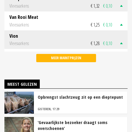
Vleesvarkens
€ 1,32
€ 0,10
Van Rooi Meat
Vleesvarkens
€ 1,25
€ 0,10
Vion
Vleesvarkens
€ 1,28
€ 0,10
MEER MARKTPRIJZEN
MEEST GELEZEN
Opbrengst slachtzeug zit op een dieptepunt
GISTEREN, 17:29
‘Gevaarlijkste bezoeker draagt soms
overschoenen’