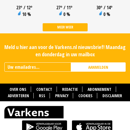
23
°
/ 12
°
27
°
/ 11
°
30
°
/ 14
°
10 %
0 %
0 %
MEER WEER
Meld u hier aan voor de Varkens.nl nieuwsbrief! Maandag
en donderdag in uw mailbox
AANMELDEN
OVER ONS
CONTACT
REDACTIE
ABONNEMENT
ADVERTEREN
RSS
PRIVACY
COOKIES
DISCLAIMER