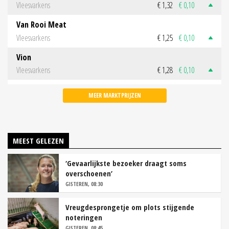
Vleesvarkens
€ 1,32
€ 0,10
Van Rooi Meat
Vleesvarkens
€ 1,25
€ 0,10
Vion
Vleesvarkens
€ 1,28
€ 0,10
MEER MARKTPRIJZEN
MEEST GELEZEN
‘Gevaarlijkste bezoeker draagt soms
overschoenen’
GISTEREN, 08:30
Vreugdesprongetje om plots stijgende
noteringen
GISTEREN, 08:45