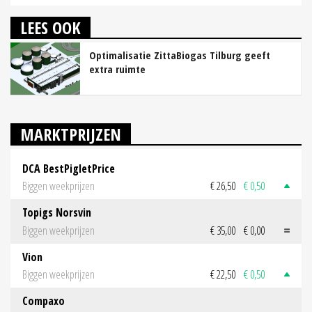
LEES OOK
Optimalisatie ZittaBiogas Tilburg geeft
extra ruimte
MARKTPRIJZEN
DCA BestPigletPrice
Biggen weekprijzen
€ 26,50
€ 0,50
Topigs Norsvin
Biggen weekprijzen
€ 35,00
€ 0,00
Vion
Biggen weekprijzen
€ 22,50
€ 0,50
Compaxo