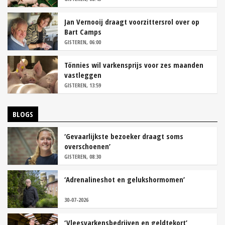
Jan Vernooij draagt voorzittersrol over op
Bart Camps
GISTEREN, 06:00
Tönnies wil varkensprijs voor zes maanden
vastleggen
GISTEREN, 13:59
BLOGS
‘Gevaarlijkste bezoeker draagt soms
overschoenen’
GISTEREN, 08:30
‘Adrenalineshot en gelukshormomen’
30-07-2026
‘Vleesvarkensbedrijven en geldtekort’