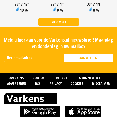
23
°
/ 12
°
27
°
/ 11
°
30
°
/ 14
°
10 %
0 %
0 %
MEER WEER
Meld u hier aan voor de Varkens.nl nieuwsbrief! Maandag
en donderdag in uw mailbox
AANMELDEN
OVER ONS
CONTACT
REDACTIE
ABONNEMENT
ADVERTEREN
RSS
PRIVACY
COOKIES
DISCLAIMER