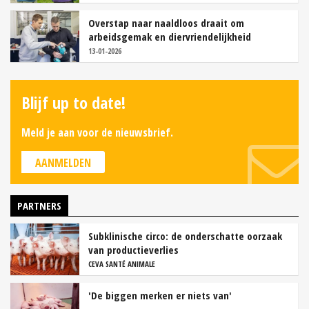
Overstap naar naaldloos draait om
arbeidsgemak en diervriendelijkheid
13-01-2026
Blijf up to date!
Meld je aan voor de nieuwsbrief.
AANMELDEN
PARTNERS
Subklinische circo: de onderschatte oorzaak
van productieverlies
CEVA SANTÉ ANIMALE
'De biggen merken er niets van'