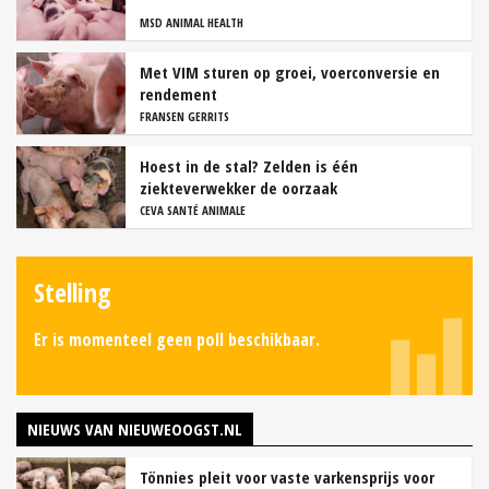
MSD ANIMAL HEALTH
Met VIM sturen op groei, voerconversie en
rendement
FRANSEN GERRITS
Hoest in de stal? Zelden is één
ziekteverwekker de oorzaak
CEVA SANTÉ ANIMALE
Stelling
Er is momenteel geen poll beschikbaar.
NIEUWS VAN NIEUWEOOGST.NL
Tönnies pleit voor vaste varkensprijs voor