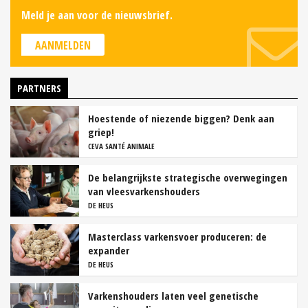
Meld je aan voor de nieuwsbrief.
AANMELDEN
PARTNERS
Hoestende of niezende biggen? Denk aan
griep!
CEVA SANTÉ ANIMALE
De belangrijkste strategische overwegingen
van vleesvarkenshouders
DE HEUS
Masterclass varkensvoer produceren: de
expander
DE HEUS
Varkenshouders laten veel genetische