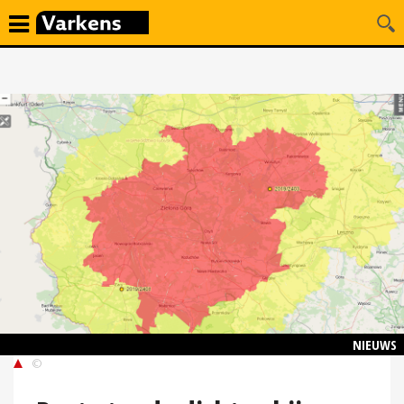
NIEUWS
©