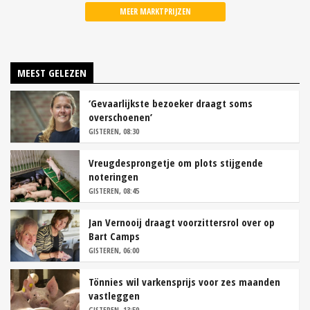
MEER MARKTPRIJZEN
MEEST GELEZEN
‘Gevaarlijkste bezoeker draagt soms
overschoenen’
GISTEREN, 08:30
Vreugdesprongetje om plots stijgende
noteringen
GISTEREN, 08:45
Jan Vernooij draagt voorzittersrol over op
Bart Camps
GISTEREN, 06:00
Tönnies wil varkensprijs voor zes maanden
vastleggen
GISTEREN, 13:59