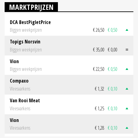
MARKTPRIJZEN
DCA BestPigletPrice
Biggen weekprijzen
€ 26,50
€ 0,50
Topigs Norsvin
Biggen weekprijzen
€ 35,00
€ 0,00
Vion
Biggen weekprijzen
€ 22,50
€ 0,50
Compaxo
Vleesvarkens
€ 1,32
€ 0,10
Van Rooi Meat
Vleesvarkens
€ 1,25
€ 0,10
Vion
Vleesvarkens
€ 1,28
€ 0,10