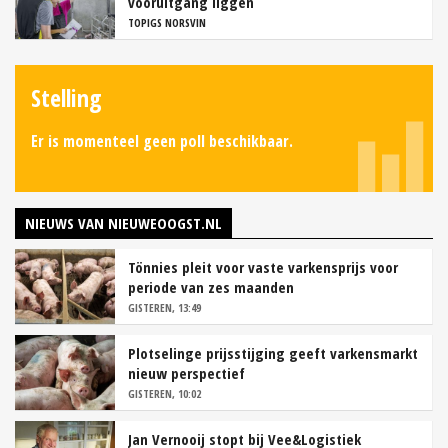
vooruitgang liggen
TOPIGS NORSVIN
Stelling
Er is momenteel geen poll beschikbaar.
NIEUWS VAN NIEUWEOOGST.NL
Tönnies pleit voor vaste varkensprijs voor
periode van zes maanden
GISTEREN, 13:49
Plotselinge prijsstijging geeft varkensmarkt
nieuw perspectief
GISTEREN, 10:02
Jan Vernooij stopt bij Vee&Logistiek