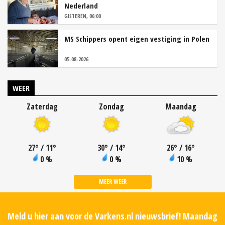
Nederland
GISTEREN, 06:00
MS Schippers opent eigen vestiging in Polen
05-08-2026
WEER
Zaterdag
Zondag
Maandag
27
°
/ 11
°
30
°
/ 14
°
26
°
/ 16
°
0 %
0 %
10 %
MEER WEER
Meld u hier aan voor de Varkens.nl nieuwsbrief! Maandag