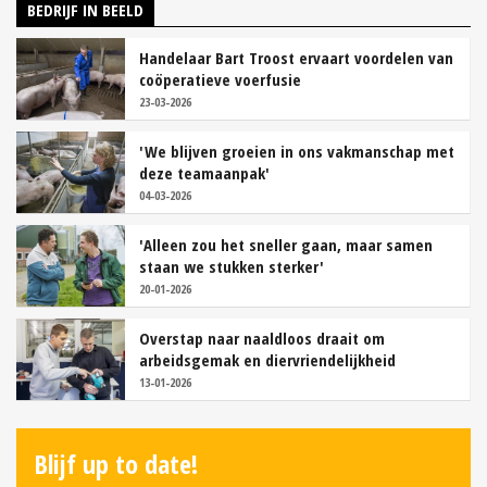
BEDRIJF IN BEELD
Handelaar Bart Troost ervaart voordelen van
coöperatieve voerfusie
23-03-2026
'We blijven groeien in ons vakmanschap met
deze teamaanpak'
04-03-2026
'Alleen zou het sneller gaan, maar samen
staan we stukken sterker'
20-01-2026
Overstap naar naaldloos draait om
arbeidsgemak en diervriendelijkheid
13-01-2026
Blijf up to date!