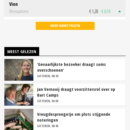
Vion
Vleesvarkens
€ 1,28
€ 0,10
MEER MARKTPRIJZEN
MEEST GELEZEN
‘Gevaarlijkste bezoeker draagt soms
overschoenen’
GISTEREN, 08:30
Jan Vernooij draagt voorzittersrol over op
Bart Camps
GISTEREN, 06:00
Vreugdesprongetje om plots stijgende
noteringen
GISTEREN, 08:45