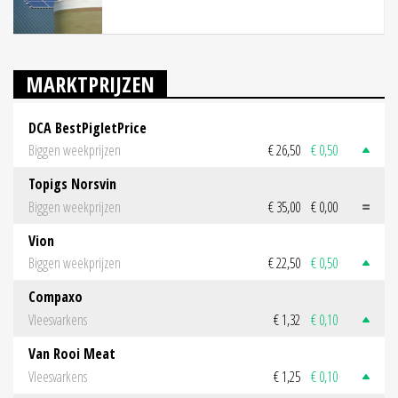
MARKTPRIJZEN
DCA BestPigletPrice
Biggen weekprijzen
€ 26,50
€ 0,50
Topigs Norsvin
Biggen weekprijzen
€ 35,00
€ 0,00
Vion
Biggen weekprijzen
€ 22,50
€ 0,50
Compaxo
Vleesvarkens
€ 1,32
€ 0,10
Van Rooi Meat
Vleesvarkens
€ 1,25
€ 0,10