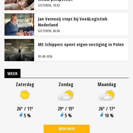
GISTEREN, 10:02
Jan Vernooij stopt bij Vee&Logistiek
Nederland
GISTEREN, 06:00
MS Schippers opent eigen vestiging in Polen
05-08-2026
WEER
Zaterdag
Zondag
Maandag
26
°
/ 11
°
29
°
/ 15
°
26
°
/ 17
°
5 %
5 %
10 %
MEER WEER