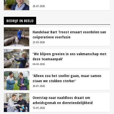
20-07-2026
BEDRIJF IN BEELD
Handelaar Bart Troost ervaart voordelen van
coöperatieve voerfusie
23-03-2026
'We blijven groeien in ons vakmanschap met
deze teamaanpak'
04-03-2026
'Alleen zou het sneller gaan, maar samen
staan we stukken sterker'
20-01-2026
Overstap naar naaldloos draait om
arbeidsgemak en diervriendelijkheid
13-01-2026