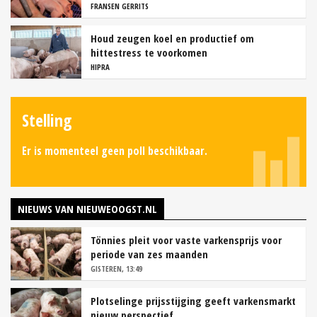
FRANSEN GERRITS
Houd zeugen koel en productief om
hittestress te voorkomen
HIPRA
Stelling
Er is momenteel geen poll beschikbaar.
NIEUWS VAN NIEUWEOOGST.NL
Tönnies pleit voor vaste varkensprijs voor
periode van zes maanden
GISTEREN, 13:49
Plotselinge prijsstijging geeft varkensmarkt
nieuw perspectief