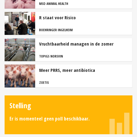
MSD ANIMAL HEALTH
R staat voor Risico
BOEHRINGER INGELHEIM
Vruchtbaarheid managen in de zomer
TOPIGS NORSVIN
Meer PRRS, meer antibiotica
ZOETIS
Stelling
Er is momenteel geen poll beschikbaar.