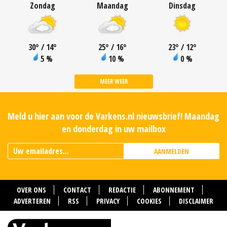
Zondag
Maandag
Dinsdag
30
°
/ 14
°
25
°
/ 16
°
23
°
/ 12
°
5 %
10 %
0 %
MEER WEER
Meld u hier aan voor de Varkens.nl nieuwsbrief! Maandag
en donderdag in uw mailbox
AANMELDEN
OVER ONS
CONTACT
REDACTIE
ABONNEMENT
ADVERTEREN
RSS
PRIVACY
COOKIES
DISCLAIMER