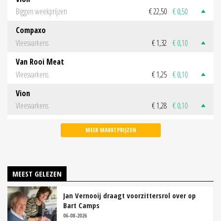
Biggen weekprijzen
€ 22,50
€ 0,50
Compaxo
Vleesvarkens
€ 1,32
€ 0,10
Van Rooi Meat
Vleesvarkens
€ 1,25
€ 0,10
Vion
Vleesvarkens
€ 1,28
€ 0,10
MEER MARKTPRIJZEN
MEEST GELEZEN
Jan Vernooij draagt voorzittersrol over op
Bart Camps
06-08-2026