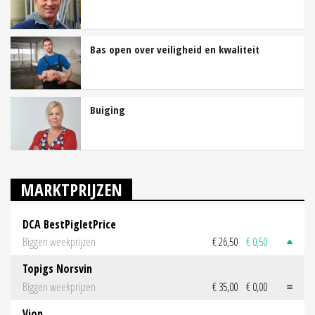
Bas open over veiligheid en kwaliteit
Buiging
MARKTPRIJZEN
DCA BestPigletPrice
Biggen weekprijzen
€ 26,50
€ 0,50
Topigs Norsvin
Biggen weekprijzen
€ 35,00
€ 0,00
Vion