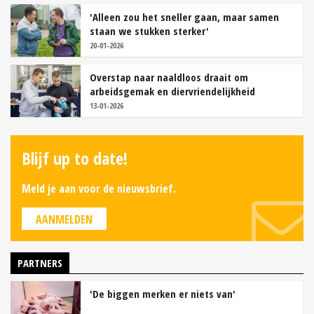
'Alleen zou het sneller gaan, maar samen
staan we stukken sterker'
20-01-2026
Overstap naar naaldloos draait om
arbeidsgemak en diervriendelijkheid
13-01-2026
Blijf up to date!
Meld je aan voor de nieuwsbrief.
AANMELDEN
PARTNERS
'De biggen merken er niets van'