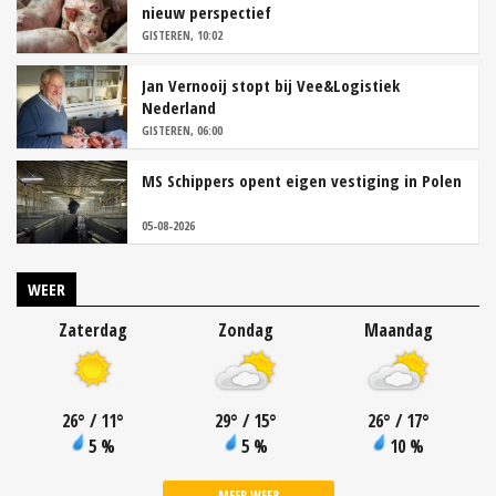
nieuw perspectief
GISTEREN, 10:02
Jan Vernooij stopt bij Vee&Logistiek
Nederland
GISTEREN, 06:00
MS Schippers opent eigen vestiging in Polen
05-08-2026
WEER
Zaterdag
Zondag
Maandag
26
°
/ 11
°
29
°
/ 15
°
26
°
/ 17
°
5 %
5 %
10 %
MEER WEER