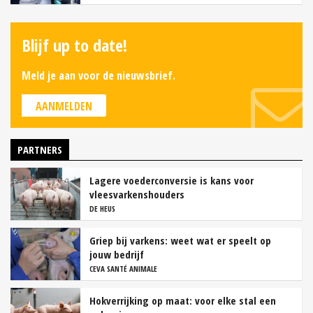
Blijf up to date!
Meld je aan voor de nieuwsbrief.
AANMELDEN
PARTNERS
Lagere voederconversie is kans voor
vleesvarkenshouders
DE HEUS
Griep bij varkens: weet wat er speelt op
jouw bedrijf
CEVA SANTÉ ANIMALE
Hokverrijking op maat: voor elke stal een