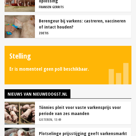
oplossing
FRANSEN GERRITS
Berengeur bij varkens: castreren, vaccineren
of intact houden?
ZOETIS
Stelling
Er is momenteel geen poll beschikbaar.
NIEUWS VAN NIEUWEOOGST.NL
Tönnies pleit voor vaste varkensprijs voor
periode van zes maanden
GISTEREN, 13:49
Plotselinge prijsstijging geeft varkensmarkt