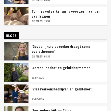
Tönnies wil varkensprijs voor zes maanden
vastleggen
GISTEREN, 13:59
BLOGS
‘Gevaarlijkste bezoeker draagt soms
overschoenen’
GISTEREN, 08:30
‘Adrenalineshot en gelukshormomen’
30-07-2026
‘Vleesvarkensbedrijven en geldtekort’
23-07-2026
‘Een andere kijk op China’