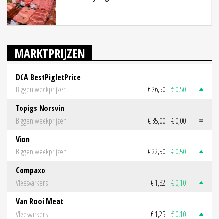
MARKTPRIJZEN
DCA BestPigletPrice
Biggen weekprijzen
€ 26,50
€ 0,50
Topigs Norsvin
Biggen weekprijzen
€ 35,00
€ 0,00
Vion
Biggen weekprijzen
€ 22,50
€ 0,50
Compaxo
Vleesvarkens
€ 1,32
€ 0,10
Van Rooi Meat
Vleesvarkens
€ 1,25
€ 0,10