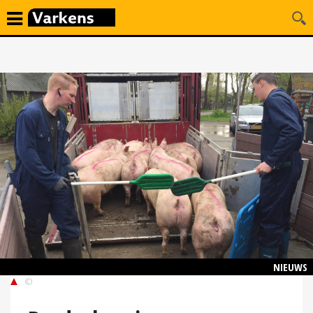
NIEUWS
©