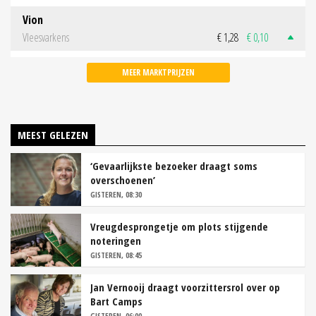
Vion
Vleesvarkens
€ 1,28
€ 0,10
MEER MARKTPRIJZEN
MEEST GELEZEN
‘Gevaarlijkste bezoeker draagt soms
overschoenen’
GISTEREN, 08:30
Vreugdesprongetje om plots stijgende
noteringen
GISTEREN, 08:45
Jan Vernooij draagt voorzittersrol over op
Bart Camps
GISTEREN, 06:00