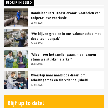
BEDRIJF IN BEELD
Handelaar Bart Troost ervaart voordelen van
coöperatieve voerfusie
23-03-2026
'We blijven groeien in ons vakmanschap met
deze teamaanpak'
04-03-2026
'Alleen zou het sneller gaan, maar samen
staan we stukken sterker'
20-01-2026
Overstap naar naaldloos draait om
arbeidsgemak en diervriendelijkheid
13-01-2026
Blijf up to date!