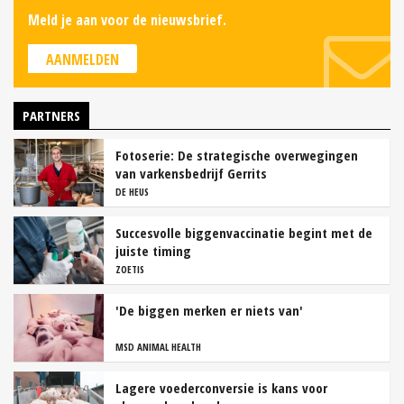
Meld je aan voor de nieuwsbrief.
AANMELDEN
PARTNERS
Fotoserie: De strategische overwegingen
van varkensbedrijf Gerrits
DE HEUS
Succesvolle biggenvaccinatie begint met de
juiste timing
ZOETIS
'De biggen merken er niets van'
MSD ANIMAL HEALTH
Lagere voederconversie is kans voor