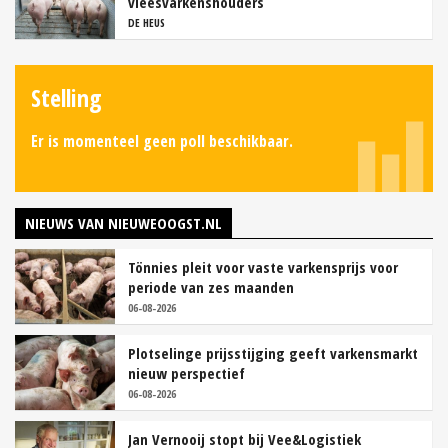
vleesvarkenshouders
DE HEUS
Stelling
Er is momenteel geen poll beschikbaar.
NIEUWS VAN NIEUWEOOGST.NL
Tönnies pleit voor vaste varkensprijs voor
periode van zes maanden
06-08-2026
Plotselinge prijsstijging geeft varkensmarkt
nieuw perspectief
06-08-2026
Jan Vernooij stopt bij Vee&Logistiek