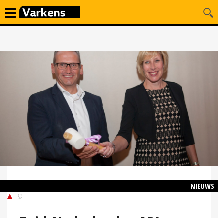
NIEUWS
©