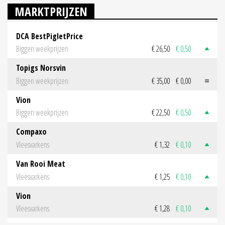
MARKTPRIJZEN
DCA BestPigletPrice
Biggen weekprijzen
€ 26,50
€ 0,50
Topigs Norsvin
Biggen weekprijzen
€ 35,00
€ 0,00
Vion
Biggen weekprijzen
€ 22,50
€ 0,50
Compaxo
Vleesvarkens
€ 1,32
€ 0,10
Van Rooi Meat
Vleesvarkens
€ 1,25
€ 0,10
Vion
Vleesvarkens
€ 1,28
€ 0,10