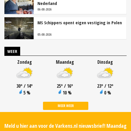
Nederland
06-08-2026
MS Schippers opent eigen vestiging in Polen
05-08-2026
WEER
Zondag
Maandag
Dinsdag
30
°
/ 14
°
25
°
/ 16
°
23
°
/ 12
°
5 %
10 %
0 %
MEER WEER
Meld u hier aan voor de Varkens.nl nieuwsbrief! Maandag