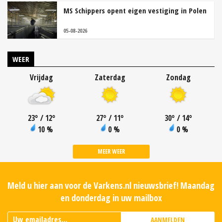
MS Schippers opent eigen vestiging in Polen
05-08-2026
WEER
Vrijdag
Zaterdag
Zondag
23
°
/ 12
°
27
°
/ 11
°
30
°
/ 14
°
10 %
0 %
0 %
MEER WEER
Meld u hier aan voor de Varkens.nl nieuwsbrief! Maandag
en donderdag in uw mailbox
AANMELDEN