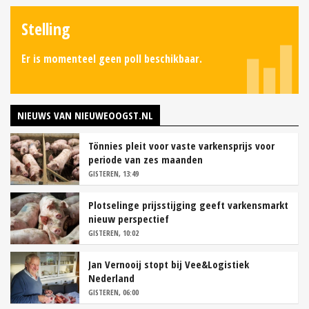
Stelling
Er is momenteel geen poll beschikbaar.
NIEUWS VAN NIEUWEOOGST.NL
Tönnies pleit voor vaste varkensprijs voor
periode van zes maanden
GISTEREN, 13:49
Plotselinge prijsstijging geeft varkensmarkt
nieuw perspectief
GISTEREN, 10:02
Jan Vernooij stopt bij Vee&Logistiek
Nederland
GISTEREN, 06:00