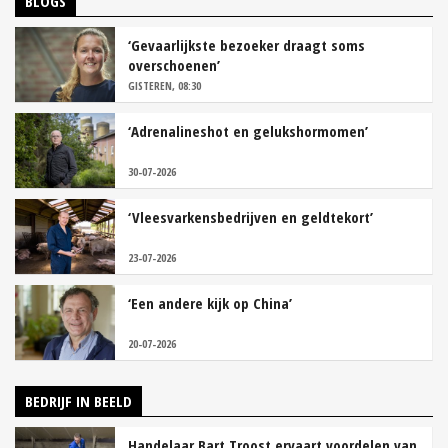
BLOGS
‘Gevaarlijkste bezoeker draagt soms
overschoenen’
GISTEREN, 08:30
‘Adrenalineshot en gelukshormomen’
30-07-2026
‘Vleesvarkensbedrijven en geldtekort’
23-07-2026
‘Een andere kijk op China’
20-07-2026
BEDRIJF IN BEELD
Handelaar Bart Troost ervaart voordelen van